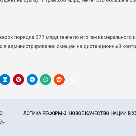
юджет на сумму 1 трлн 280 млрд тенге. Это больше в ср
оверок порядка 377 млрд тенге по итогам камерального 
с в администрировании смещен на дистанционный контр
О
ЛОГИКА РЕФОРМ-3: НОВОЕ КАЧЕСТВО НАЦИИ В XX
Й»