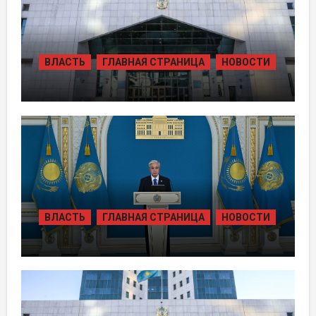
ВЛАСТЬ
ГЛАВНАЯ СТРАНИЦА
НОВОСТИ
ЖАМБЫЛЬСКОЙ ОБЛАСТИ БОЛЕЕ 80
ТЫСЯЧ ЖИТЕЛЕЙ ОБЕСПЕЧИЛИ
ГАЗОМ ЗА СЧЁТ ВОЗВРАЩЁННЫХ
АКТИВОВ
ВЛАСТЬ
ГЛАВНАЯ СТРАНИЦА
НОВОСТИ
ТОКАЕВ ДАЛ СТАРТ
СТРОИТЕЛЬСТВУ НЕСКОЛЬКИХ
КРУПНЫХ АВТОМОБИЛЬНЫХ ДОРОГ