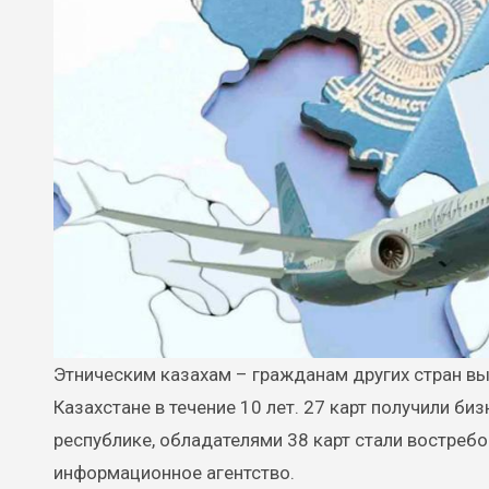
Этническим казахам – гражданам других стран выдано 65 карт «Ата жолы», дающих право жить и работать в
Казахстане в течение 10 лет. 27 карт получили б
республике, обладателями 38 карт стали востреб
информационное агентство.