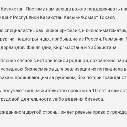
 – Казахстан. Поэтому нам всегда важно поддерживать н
зидент Республики Казахстан Касым-Жомарт Токаев.
е специалисты, как инженер-физик, инженер-математик
ургии, педиатры и др., прибывшие из России, Германии,
идерландов, Финляндии, Кыргызстана и Узбекистана.
пление связей с исторической родиной, сохранение нац
и успешных бизнесменов для реализации их потенциала в
азахам, проживающим за рубежом, без потери гражданст
у получают вид на жительство сроком на 10 лет и самос
рудовой деятельности, либо ведения бизнеса.
гражданином другой страны, имеет равные права с гражд