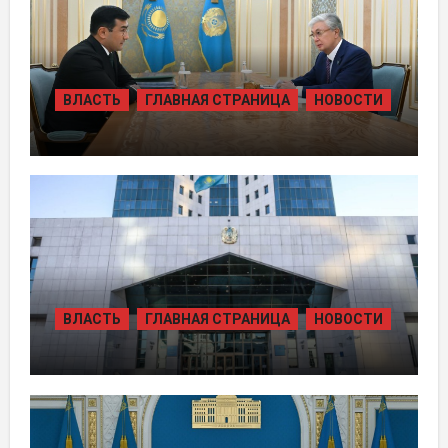
ВЛАСТЬ
ГЛАВНАЯ СТРАНИЦА
НОВОСТИ
ПРЕЗИДЕНТ ПРИНЯЛ ПРЕДСЕДАТЕЛЯ
ПРАВЛЕНИЯ ХОЛДИНГА «БАЙТЕРЕК»
ВЛАСТЬ
ГЛАВНАЯ СТРАНИЦА
НОВОСТИ
ЖАМБЫЛЬСКОЙ ОБЛАСТИ БОЛЕЕ 80
ТЫСЯЧ ЖИТЕЛЕЙ ОБЕСПЕЧИЛИ
ГАЗОМ ЗА СЧЁТ ВОЗВРАЩЁННЫХ
АКТИВОВ