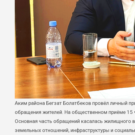
Аким района Бегзат Болатбеков провёл личный приём граждан, в ходе которого выслушал актуальные вопросы и
обращения жителей. На общественном приёме 15
Основная часть обращений касалась жилищного в
земельных отношений, инфраструктуры и социаль