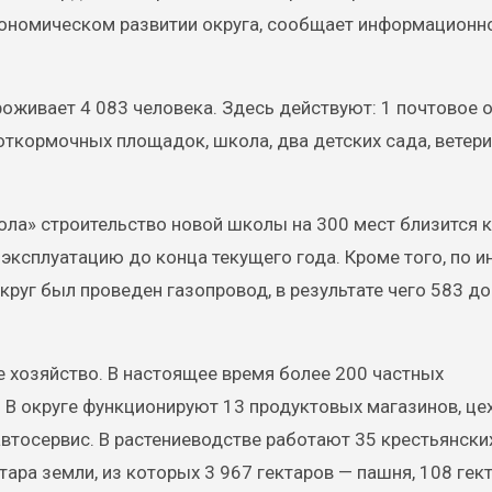
кономическом развитии округа, сообщает информационн
роживает 4 083 человека. Здесь действуют: 1 почтовое 
 6 откормочных площадок, школа, два детских сада, вете
ла» строительство новой школы на 300 мест близится к
эксплуатацию до конца текущего года. Кроме того, по и
округ был проведен газопровод, в результате чего 583 д
 хозяйство. В настоящее время более 200 частных
В округе функционируют 13 продуктовых магазинов, це
автосервис. В растениеводстве работают 35 крестьянски
тара земли, из которых 3 967 гектаров — пашня, 108 гек