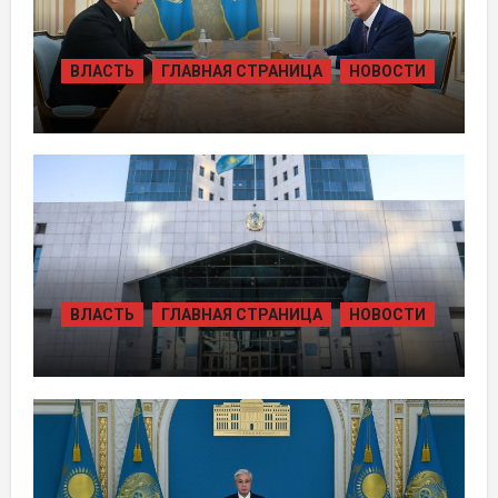
ВЛАСТЬ
ГЛАВНАЯ СТРАНИЦА
НОВОСТИ
ПРЕЗИДЕНТ ПРИНЯЛ ПРЕДСЕДАТЕЛЯ
ПРАВЛЕНИЯ ХОЛДИНГА «БАЙТЕРЕК»
ВЛАСТЬ
ГЛАВНАЯ СТРАНИЦА
НОВОСТИ
ЖАМБЫЛЬСКОЙ ОБЛАСТИ БОЛЕЕ 80
ТЫСЯЧ ЖИТЕЛЕЙ ОБЕСПЕЧИЛИ
ГАЗОМ ЗА СЧЁТ ВОЗВРАЩЁННЫХ
АКТИВОВ