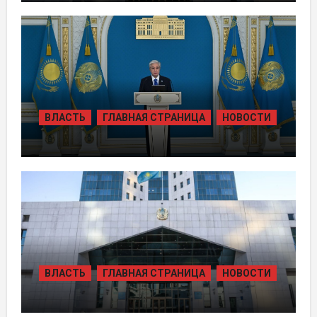
ТЫСЯЧ ЖИТЕЛЕЙ ОБЕСПЕЧИЛИ
ГАЗОМ ЗА СЧЁТ ВОЗВРАЩЁННЫХ
АКТИВОВ
ВЛАСТЬ
ГЛАВНАЯ СТРАНИЦА
НОВОСТИ
ТОКАЕВ ДАЛ СТАРТ
СТРОИТЕЛЬСТВУ НЕСКОЛЬКИХ
КРУПНЫХ АВТОМОБИЛЬНЫХ ДОРОГ
ВЛАСТЬ
ГЛАВНАЯ СТРАНИЦА
НОВОСТИ
В КАЗАХСТАНЕ УТВЕРЖДЕН ПЛАН