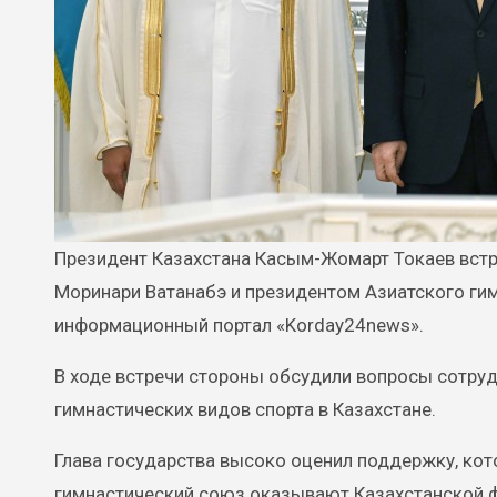
Президент Казахстана Касым-Жомарт Токаев встретился с президентом Международной федерации гимнастики
Моринари Ватанабэ и президентом Азиатского г
информационный портал «Korday24news».
В ходе встречи стороны обсудили вопросы сотруд
гимнастических видов спорта в Казахстане.
Глава государства высоко оценил поддержку, ко
гимнастический союз оказывают Казахстанской ф