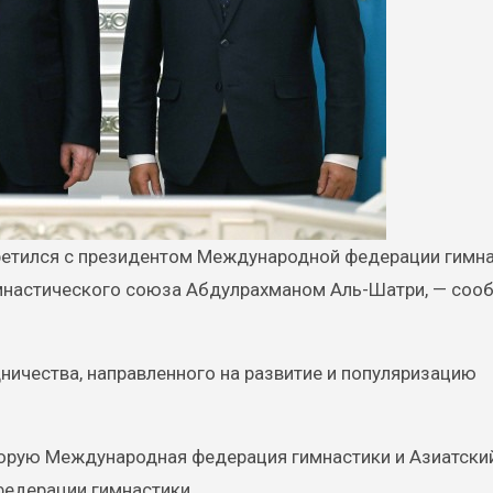
имнастического союза Абдулрахманом Аль-Шатри, — соо
ничества, направленного на развитие и популяризацию
торую Международная федерация гимнастики и Азиатски
едерации гимнастики.