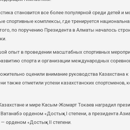
стика становится все более популярной среди детей и 
ые спортивные комплексы, где тренируется национальна
того, по поручению Президента в Алматы началось стро
ки.
ьшой опыт в проведении масштабных спортивных меропри
развитию спорта и организации международных соревно
ожительно оценили внимание руководства Казахстана к
Они также отметили успехи казахстанских спортсменов, 
в Казахстане и мире Касым-Жомарт Токаев наградил през
танабэ орденом «Достық» I степени, а президента Ази
 орденом «Достық» II степени.