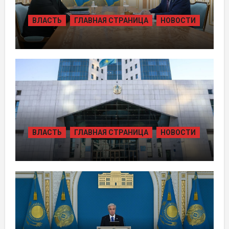
ВЛАСТЬ
ГЛАВНАЯ СТРАНИЦА
НОВОСТИ
ПРЕЗИДЕНТ ПРИНЯЛ ПРЕДСЕДАТЕЛЯ
ПРАВЛЕНИЯ ХОЛДИНГА «БАЙТЕРЕК»
ВЛАСТЬ
ГЛАВНАЯ СТРАНИЦА
НОВОСТИ
ЖАМБЫЛЬСКОЙ ОБЛАСТИ БОЛЕЕ 80
ТЫСЯЧ ЖИТЕЛЕЙ ОБЕСПЕЧИЛИ
ГАЗОМ ЗА СЧЁТ ВОЗВРАЩЁННЫХ
АКТИВОВ