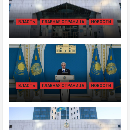
ВЛАСТЬ
ГЛАВНАЯ СТРАНИЦА
НОВОСТИ
ЖАМБЫЛЬСКОЙ ОБЛАСТИ БОЛЕЕ 80
ТЫСЯЧ ЖИТЕЛЕЙ ОБЕСПЕЧИЛИ
ГАЗОМ ЗА СЧЁТ ВОЗВРАЩЁННЫХ
АКТИВОВ
ВЛАСТЬ
ГЛАВНАЯ СТРАНИЦА
НОВОСТИ
ТОКАЕВ ДАЛ СТАРТ
СТРОИТЕЛЬСТВУ НЕСКОЛЬКИХ
КРУПНЫХ АВТОМОБИЛЬНЫХ ДОРОГ