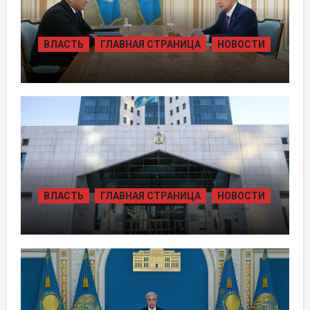
ВЛАСТЬ
ГЛАВНАЯ СТРАНИЦА
НОВОСТИ
ПРЕЗИДЕНТ ПРИНЯЛ ПРЕДСЕДАТЕЛЯ
ПРАВЛЕНИЯ ХОЛДИНГА «БАЙТЕРЕК»
ВЛАСТЬ
ГЛАВНАЯ СТРАНИЦА
НОВОСТИ
ЖАМБЫЛЬСКОЙ ОБЛАСТИ БОЛЕЕ 80
ТЫСЯЧ ЖИТЕЛЕЙ ОБЕСПЕЧИЛИ
ГАЗОМ ЗА СЧЁТ ВОЗВРАЩЁННЫХ
АКТИВОВ