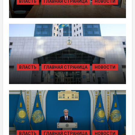
ВЛАСТЬ
ГЛАВНАЯ СТРАНИЦА
НОВОСТИ
ПРЕЗИДЕНТ ПРИНЯЛ ПРЕДСЕДАТЕЛЯ
ПРАВЛЕНИЯ ХОЛДИНГА «БАЙТЕРЕК»
ВЛАСТЬ
ГЛАВНАЯ СТРАНИЦА
НОВОСТИ
ЖАМБЫЛЬСКОЙ ОБЛАСТИ БОЛЕЕ 80
ТЫСЯЧ ЖИТЕЛЕЙ ОБЕСПЕЧИЛИ
ГАЗОМ ЗА СЧЁТ ВОЗВРАЩЁННЫХ
АКТИВОВ
ВЛАСТЬ
ГЛАВНАЯ СТРАНИЦА
НОВОСТИ