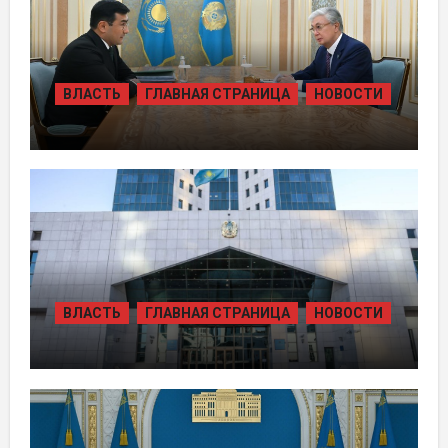
ВЛАСТЬ
ГЛАВНАЯ СТРАНИЦА
НОВОСТИ
ПРЕЗИДЕНТ ПРИНЯЛ ПРЕДСЕДАТЕЛЯ
ПРАВЛЕНИЯ ХОЛДИНГА «БАЙТЕРЕК»
ВЛАСТЬ
ГЛАВНАЯ СТРАНИЦА
НОВОСТИ
ЖАМБЫЛЬСКОЙ ОБЛАСТИ БОЛЕЕ 80
ТЫСЯЧ ЖИТЕЛЕЙ ОБЕСПЕЧИЛИ
ГАЗОМ ЗА СЧЁТ ВОЗВРАЩЁННЫХ
АКТИВОВ