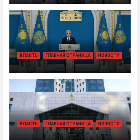
ТЫСЯЧ ЖИТЕЛЕЙ ОБЕСПЕЧИЛИ
ГАЗОМ ЗА СЧЁТ ВОЗВРАЩЁННЫХ
АКТИВОВ
ВЛАСТЬ
ГЛАВНАЯ СТРАНИЦА
НОВОСТИ
ТОКАЕВ ДАЛ СТАРТ
СТРОИТЕЛЬСТВУ НЕСКОЛЬКИХ
КРУПНЫХ АВТОМОБИЛЬНЫХ ДОРОГ
ВЛАСТЬ
ГЛАВНАЯ СТРАНИЦА
НОВОСТИ
В КАЗАХСТАНЕ УТВЕРЖДЕН ПЛАН