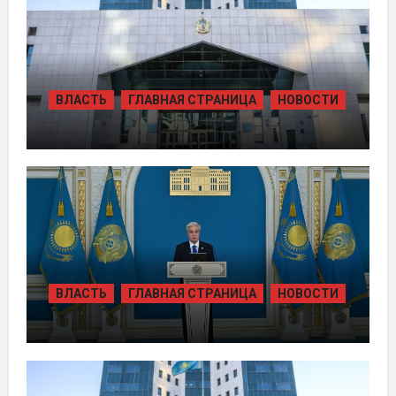
ВЛАСТЬ
ГЛАВНАЯ СТРАНИЦА
НОВОСТИ
ЖАМБЫЛЬСКОЙ ОБЛАСТИ БОЛЕЕ 80
ТЫСЯЧ ЖИТЕЛЕЙ ОБЕСПЕЧИЛИ
ГАЗОМ ЗА СЧЁТ ВОЗВРАЩЁННЫХ
АКТИВОВ
ВЛАСТЬ
ГЛАВНАЯ СТРАНИЦА
НОВОСТИ
ТОКАЕВ ДАЛ СТАРТ
СТРОИТЕЛЬСТВУ НЕСКОЛЬКИХ
КРУПНЫХ АВТОМОБИЛЬНЫХ ДОРОГ