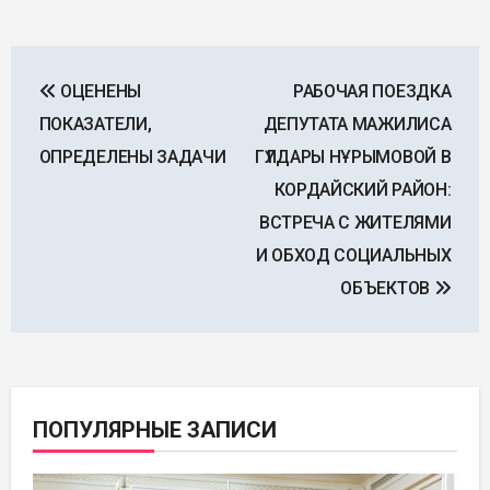
Навигация
ОЦЕНЕНЫ
РАБОЧАЯ ПОЕЗДКА
по
ПОКАЗАТЕЛИ,
ДЕПУТАТА МАЖИЛИСА
записям
ОПРЕДЕЛЕНЫ ЗАДАЧИ
ГҮЛДАРЫ НҰРЫМОВОЙ В
КОРДАЙСКИЙ РАЙОН:
ВСТРЕЧА С ЖИТЕЛЯМИ
И ОБХОД СОЦИАЛЬНЫХ
ОБЪЕКТОВ
ПОПУЛЯРНЫЕ ЗАПИСИ