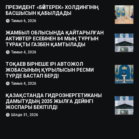
ПРЕЗИДЕНТ «БӘЙТЕРЕК» ХОЛДИНГІНІҢ
БАСШЫСЫН ҚАБЫЛДАДЫ
Тамыз 6, 2026
ЖАМБЫЛ ОБЛЫСЫНДА ҚАЙТАРЫЛҒАН
АКТИВТЕР ЕСЕБІНЕН 84 МЫҢ ТҰРҒЫН
ТҰРАҚТЫ ГАЗБЕН ҚАМТЫЛАДЫ
Тамыз 4, 2026
ТОҚАЕВ БІРНЕШЕ ІРІ АВТОЖОЛ
ЖОБАСЫНЫҢ ҚҰРЫЛЫСЫН РЕСМИ
ТҮРДЕ БАСТАП БЕРДІ
Тамыз 4, 2026
ҚАЗАҚСТАНДА ГИДРОЭНЕРГЕТИКАНЫ
ДАМЫТУДЫҢ 2035 ЖЫЛҒА ДЕЙІНГІ
ЖОСПАРЫ БЕКІТІЛДІ
Шілде 31, 2026