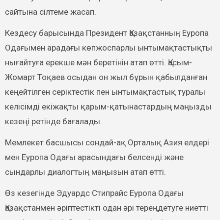
сайтына сілтеме жасап.
Кездесу барысында Президент Қазақстанның Еуропа
Одағымен арадағы көпжоспарлы ынтымақтастықты
нығайтуға ерекше мән беретінін атап өтті. Қасым-
Жомарт Тоқаев осыдан он жыл бұрын қабылданған
кеңейтілген серіктестік пен ынтымақтастық туралы
келісімді екіжақты қарым-қатынастардың маңызды
кезеңі ретінде бағалады.
Мемлекет басшысы сондай-ақ Орталық Азия елдері
мен Еуропа Одағы арасындағы белсенді және
сындарлы диалогтың маңызын атап өтті.
Өз кезегінде Эдуардс Стипрайс Еуропа Одағы
Қазақстанмен әріптестікті одан әрі тереңдетуге ниетті