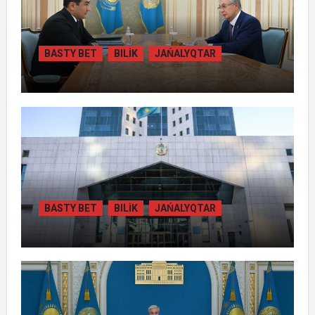
BASTY BET
BILİK
JAŃALYQTAR
ПРЕЗИДЕНТ «БӘЙТЕРЕК» ХОЛДИНГІНІҢ
БАСШЫСЫН ҚАБЫЛДАДЫ
BASTY BET
BILİK
JAŃALYQTAR
ЖАМБЫЛ ОБЛЫСЫНДА
ҚАЙТАРЫЛҒАН АКТИВТЕР ЕСЕБІНЕН
84 МЫҢ ТҰРҒЫН ТҰРАҚТЫ ГАЗБЕН
ҚАМТЫЛАДЫ