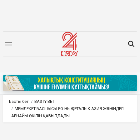
Мазмұнға
өту
Басты бет
BASTY BET
МЕМЛЕКЕТ БАСШЫСЫ ЕО-НЫҢ ОРТАЛЫҚ АЗИЯ ЖӨНІНДЕГІ
АРНАЙЫ ӨКІЛІН ҚАБЫЛДАДЫ