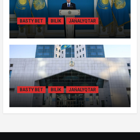
BASTY BET
BILİK
JAŃALYQTAR
ТОҚАЕВ БІРНЕШЕ ІРІ АВТОЖОЛ
ЖОБАСЫНЫҢ ҚҰРЫЛЫСЫН РЕСМИ
ТҮРДЕ БАСТАП БЕРДІ
BASTY BET
BILİK
JAŃALYQTAR
ҚАЗАҚСТАНДА
ГИДРОЭНЕРГЕТИКАНЫ ДАМЫТУДЫҢ
2035 ЖЫЛҒА ДЕЙІНГІ ЖОСПАРЫ
БЕКІТІЛДІ