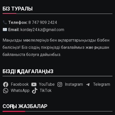
БІЗ ТУРАЛЫ
Телефон:
8 747 909 2424
Email:
korday24.kz@gmail.com
Маңызды мәселелеріңіз бен ақпараттарыңызды бізбен
бөлісіңіз! Біз сіздің пікіріңізді бағалаймыз және әрқашан
байланыста болуға дайынбыз.
БІЗДІ ҚАДАҒАЛАҢЫЗ
Facebook
YouTube
Instagram
Telegram
WhatsApp
TikTok
СОҢҒЫ ЖАЗБАЛАР