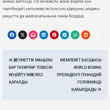
екенін жеткізді. Ол екіжақты және өңірлік күн
тәртібіндегі ынтымақтастықтың қарқыны алдағы
уақытта да жалғасатынына сенім білдірді.
Post
ӘЛЕУМЕТТІК МАҢЫЗЫ
МЕМЛЕКЕТ БАСШЫСЫ
navigation
БАР ТАУАРЛАР ТІЗБЕСІН
WORLD BOXING
КЕҢЕЙТУ МӘСЕЛЕСІ
ПРЕЗИДЕНТІ ГЕННАДИЙ
ҚАРАЛДЫ
ГОЛОВКИНДІ
ҚАБЫЛДАДЫ