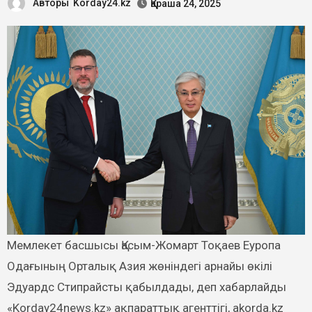
Авторы
Korday24.kz
Қараша 24, 2025
Мемлекет басшысы Қасым-Жомарт Тоқаев Еуропа
Одағының Орталық Азия жөніндегі арнайы өкілі
Эдуардс Стипрайсты қабылдады, деп хабарлайды
«Korday24news.kz» ақпараттық агенттігі, akorda.kz