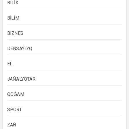
BILİK
BİLİM
BIZNES
DENSAÝLYQ
EL
JAŃALYQTAR
QOǴAM
SPORT
ZAŃ