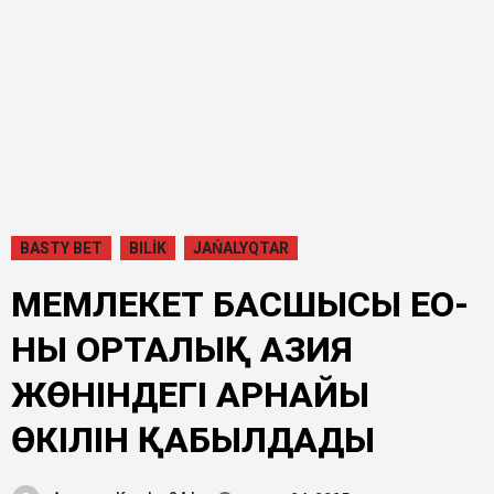
BASTY BET
BILİK
JAŃALYQTAR
МЕМЛЕКЕТ БАСШЫСЫ ЕО-
НЫҢ ОРТАЛЫҚ АЗИЯ
ЖӨНІНДЕГІ АРНАЙЫ
ӨКІЛІН ҚАБЫЛДАДЫ