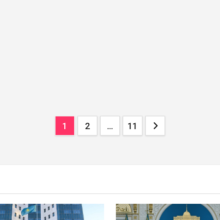
Posts
1
2
…
11
pagination
Y BET
BILİK
BASTY BET
BILİK