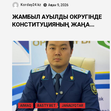
Korday24.kz
Ақпан 9, 2026
ЖАМБЫЛ АУЫЛДЫҚ ОКРУГІНДЕ
КОНСТИТУЦИЯНЫҢ ЖАҢА
ЖОБАСЫ ТАЛҚЫЛАНДЫ
AIMAQ
BASTY BET
JAŃALYQTAR