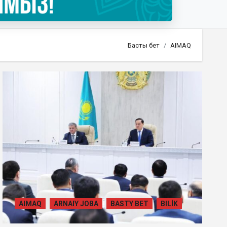
Басты бет
AIMAQ
AIMAQ
ARNAIY JOBA
BASTY BET
BILİK