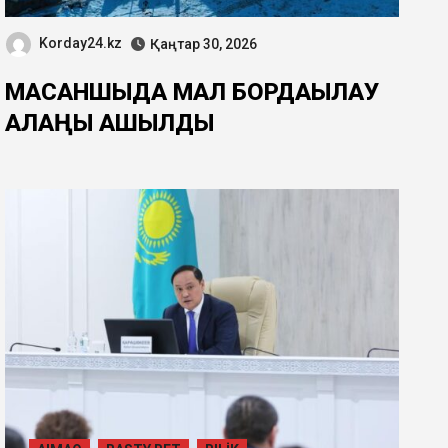
Korday24.kz
Қаңтар 30, 2026
МАСАНШЫДА МАЛ БОРДАҚЫЛАУ
АЛАҢЫ АШЫЛДЫ