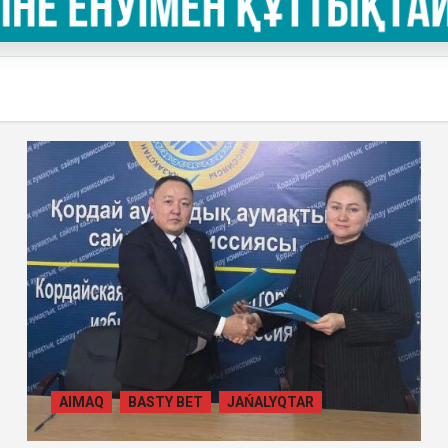
AIMAQ
BASTY BET
JAŃALYQTAR