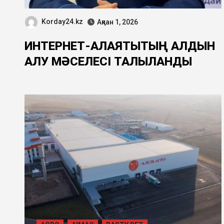
Korday24.kz
Ақпан 1, 2026
ИНТЕРНЕТ-АЛАЯҚТЫҚТЫҢ АЛДЫН
АЛУ МӘСЕЛЕСІ ТАЛҚЫЛАНДЫ