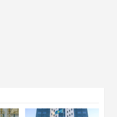
BASTY BET
BILİK