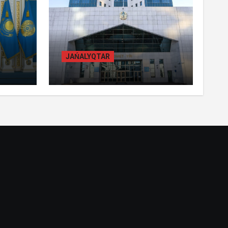
JAŃALYQTAR
ҚАЗАҚСТАНДА
НЫҢ
ГИДРОЭНЕРГЕТИКАНЫ
И
ДАМЫТУДЫҢ 2035
ЖЫЛҒА ДЕЙІНГІ
ЖОСПАРЫ БЕКІТІЛДІ