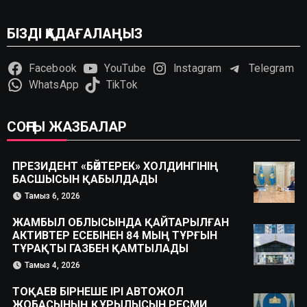
БІЗДІ ҚАДАҒАЛАҢЫЗ
Facebook
YouTube
Instagram
Telegram
WhatsApp
TikTok
СОҢҒЫ ЖАЗБАЛАР
ПРЕЗИДЕНТ «БӘЙТЕРЕК» ХОЛДИНГІНІҢ
БАСШЫСЫН ҚАБЫЛДАДЫ
Тамыз 6, 2026
ЖАМБЫЛ ОБЛЫСЫНДА ҚАЙТАРЫЛҒАН
АКТИВТЕР ЕСЕБІНЕН 84 МЫҢ ТҰРҒЫН
ТҰРАҚТЫ ГАЗБЕН ҚАМТЫЛАДЫ
Тамыз 4, 2026
ТОҚАЕВ БІРНЕШЕ ІРІ АВТОЖОЛ
ЖОБАСЫНЫҢ ҚҰРЫЛЫСЫН РЕСМИ