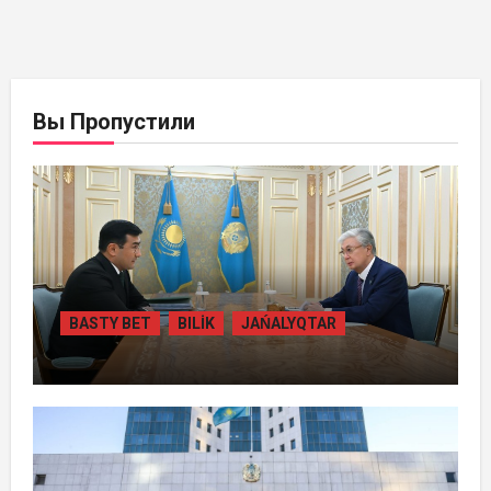
Вы Пропустили
BASTY BET
BILİK
JAŃALYQTAR
ПРЕЗИДЕНТ «БӘЙТЕРЕК» ХОЛДИНГІНІҢ
БАСШЫСЫН ҚАБЫЛДАДЫ