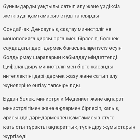
бұйымдарды уақтылы сатып алу және үздіксіз
жеткізуді қамтамасыз етуді тапсырды.
Сондай-ақ Денсаулық сақтау министрлігіне
монополияға қарсы органмен бірлесіп, бөлшек
саудадағы дәрі-дәрмек бағасының негізсіз өсуін
болдырмау шараларын қабылдау міндеттелді.
Цифрландыру министрлігімен бірге жасанды
интеллектіні дәрі-дәрмек жазу және сатып алу
жүйелеріне енгізу тапсырылды.
Бұдан бөлек, министрлік Мәдениет және ақпарат
министрлігімен және өңірлермен бірлесіп, халық
арасында дәрі-дәрмекпен қамтамасыз етуге
қатысты тұрақты ақпараттық-түсіндіру жұмыстарын
жүргізеді.