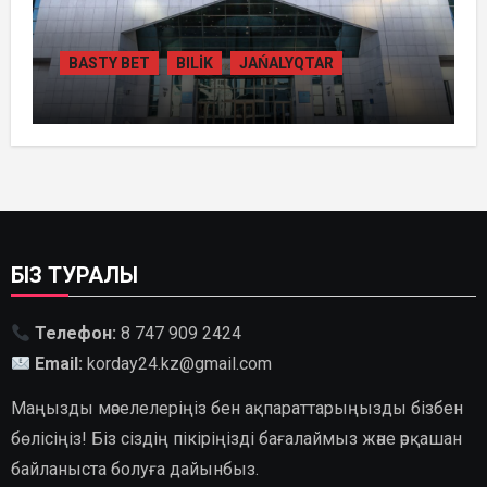
BASTY BET
BILİK
JAŃALYQTAR
ҚАЗАҚСТАНДА
ГИДРОЭНЕРГЕТИКАНЫ ДАМЫТУДЫҢ
2035 ЖЫЛҒА ДЕЙІНГІ ЖОСПАРЫ
БЕКІТІЛДІ
БІЗ ТУРАЛЫ
Телефон:
8 747 909 2424
Email:
korday24.kz@gmail.com
Маңызды мәселелеріңіз бен ақпараттарыңызды бізбен
бөлісіңіз! Біз сіздің пікіріңізді бағалаймыз және әрқашан
байланыста болуға дайынбыз.