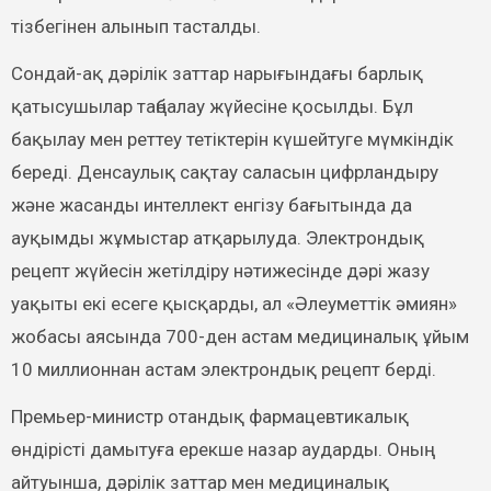
тізбегінен алынып тасталды.
Сондай-ақ дәрілік заттар нарығындағы барлық
қатысушылар таңбалау жүйесіне қосылды. Бұл
бақылау мен реттеу тетіктерін күшейтуге мүмкіндік
береді. Денсаулық сақтау саласын цифрландыру
және жасанды интеллект енгізу бағытында да
ауқымды жұмыстар атқарылуда. Электрондық
рецепт жүйесін жетілдіру нәтижесінде дәрі жазу
уақыты екі есеге қысқарды, ал «Әлеуметтік әмиян»
жобасы аясында 700-ден астам медициналық ұйым
10 миллионнан астам электрондық рецепт берді.
Премьер-министр отандық фармацевтикалық
өндірісті дамытуға ерекше назар аударды. Оның
айтуынша, дәрілік заттар мен медициналық