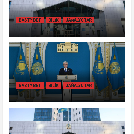
BASTY BET
BILİK
JAŃALYQTAR
ЖАМБЫЛ ОБЛЫСЫНДА
ҚАЙТАРЫЛҒАН АКТИВТЕР ЕСЕБІНЕН
84 МЫҢ ТҰРҒЫН ТҰРАҚТЫ ГАЗБЕН
ҚАМТЫЛАДЫ
BASTY BET
BILİK
JAŃALYQTAR
ТОҚАЕВ БІРНЕШЕ ІРІ АВТОЖОЛ
ЖОБАСЫНЫҢ ҚҰРЫЛЫСЫН РЕСМИ
ТҮРДЕ БАСТАП БЕРДІ