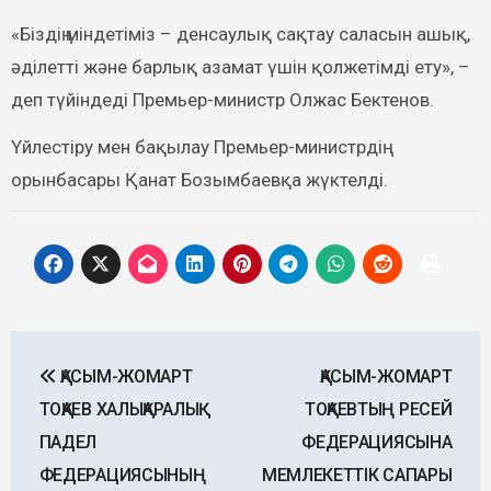
«Біздің міндетіміз – денсаулық сақтау саласын ашық,
әділетті және барлық азамат үшін қолжетімді ету», –
деп түйіндеді Премьер-министр Олжас Бектенов.
Үйлестіру мен бақылау Премьер-министрдің
орынбасары Қанат Бозымбаевқа жүктелді.
Post
ҚАСЫМ-ЖОМАРТ
ҚАСЫМ-ЖОМАРТ
navigation
ТОҚАЕВ ХАЛЫҚАРАЛЫҚ
ТОҚАЕВТЫҢ РЕСЕЙ
ПАДЕЛ
ФЕДЕРАЦИЯСЫНА
ФЕДЕРАЦИЯСЫНЫҢ
МЕМЛЕКЕТТІК САПАРЫ