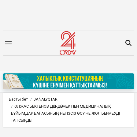
Мазмұнға
өту
Басты бет
JAŃALYQTAR
ОЛЖАС БЕКТЕНОВ ДӘРІ-ДӘРМЕК ПЕН МЕДИЦИНАЛЫҚ
БҰЙЫМДАР БАҒАСЫНЫҢ НЕГІЗСІЗ ӨСУІНЕ ЖОЛ БЕРМЕУДІ
ТАПСЫРДЫ