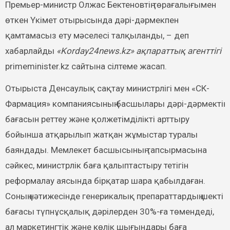
Премьер-министр Олжас Бектеновтің төрағалығымен
өткен Үкімет отырысында дәрі-дәрмекпен
қамтамасыз ету мәселесі талқыланды, – деп
хабарлайды
«Korday24news.kz» ақпараттық агенттігі
primeminister.kz сайтына сілтеме жасап.
Отырыста Денсаулық сақтау министрлігі мен «СК-
Фармация» компаниясының басшылары дәрі-дәрмектің
бағасын реттеу және қолжетімділікті арттыру
бойынша атқарылып жатқан жұмыстар туралы
баяндады. Мемлекет басшысының тапсырмасына
сәйкес, министрлік баға қалыптастыру тетігін
реформалау аясында бірқатар шара қабылдаған.
Соның нәтижесінде генерикалық препараттардың шекті
бағасы түпнұсқалық дәрілерден 30%-ға төмендеді,
ал маркетингтік және көлік шығындары баға