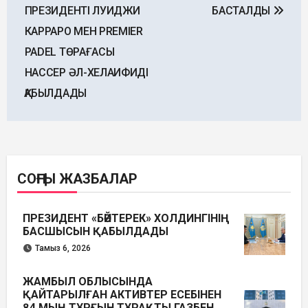
ПРЕЗИДЕНТІ ЛУИДЖИ
БАСТАЛДЫ
КАРРАРО МЕН PREMIER
PADEL ТӨРАҒАСЫ
НАССЕР ӘЛ-ХЕЛАИФИДІ
ҚАБЫЛДАДЫ
СОҢҒЫ ЖАЗБАЛАР
ПРЕЗИДЕНТ «БӘЙТЕРЕК» ХОЛДИНГІНІҢ
БАСШЫСЫН ҚАБЫЛДАДЫ
Тамыз 6, 2026
ЖАМБЫЛ ОБЛЫСЫНДА
ҚАЙТАРЫЛҒАН АКТИВТЕР ЕСЕБІНЕН
84 МЫҢ ТҰРҒЫН ТҰРАҚТЫ ГАЗБЕН