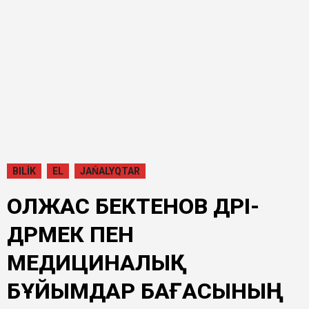
BILİK
EL
JAŃALYQTAR
ОЛЖАС БЕКТЕНОВ ДӘРІ-
ДӘРМЕК ПЕН
МЕДИЦИНАЛЫҚ
БҰЙЫМДАР БАҒАСЫНЫҢ