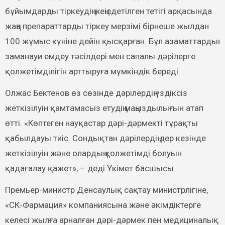
бұйымдарды тіркеудің жеңілдетілген тетігі арқасында
жаңа препараттарды тіркеу мерзімі бірнеше жылдан
100 жұмыс күніне дейін қысқарған. Бұл азаматтардың
заманауи емдеу тәсілдері мен сапалы дәрілерге
қолжетімділігін арттыруға мүмкіндік береді.
Олжас Бектенов өз сөзінде дәрілердің үздіксіз
жеткізілуін қамтамасыз етудің маңыздылығын атап
өтті. «Көптеген науқастар дәрі-дәрмекті тұрақты
қабылдауы тиіс. Сондықтан дәрілердің дер кезінде
жеткізілуін және олардың қолжетімді болуын
қадағалау қажет», – деді Үкімет басшысы.
Премьер-министр Денсаулық сақтау министрлігіне,
«СК-Фармация» компаниясына және әкімдіктерге
келесі жылға арналған дәрі-дәрмек пен медициналық