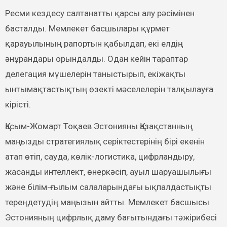
Ресми кездесу салтанатты қарсы алу рәсімінен
басталды. Мемлекет басшылары құрмет
қарауылының рапортын қабылдап, екі елдің
әнұрандары орындалды. Одан кейін тараптар
делегация мүшелерін таныстырып, екіжақты
ынтымақтастықтың өзекті мәселелерін талқылауға
кірісті.
Қасым-Жомарт Тоқаев Эстонияны Қазақстанның
маңызды стратегиялық серіктестерінің бірі екенін
атап өтіп, сауда, көлік-логистика, цифрландыру,
жасанды интеллект, өнеркәсіп, ауыл шаруашылығы
және білім-ғылым салаларындағы ықпалдастықты
тереңдетудің маңызын айтты. Мемлекет басшысы
Эстонияның цифрлық даму бағытындағы тәжірибесі