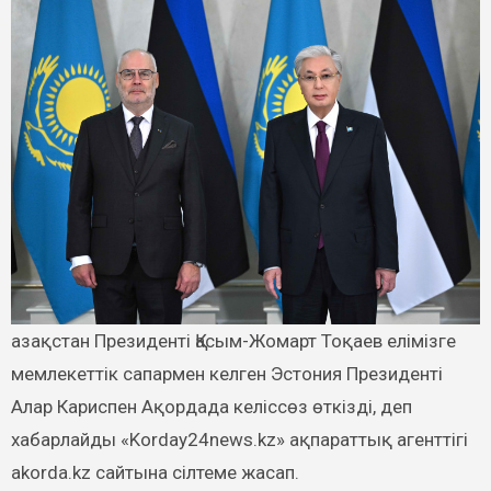
мемлекеттік сапармен келген Эстония Президенті
Алар Кариспен Ақордада келіссөз өткізді, деп
хабарлайды «Korday24news.kz» ақпараттық агенттігі
akorda.kz сайтына сілтеме жасап.