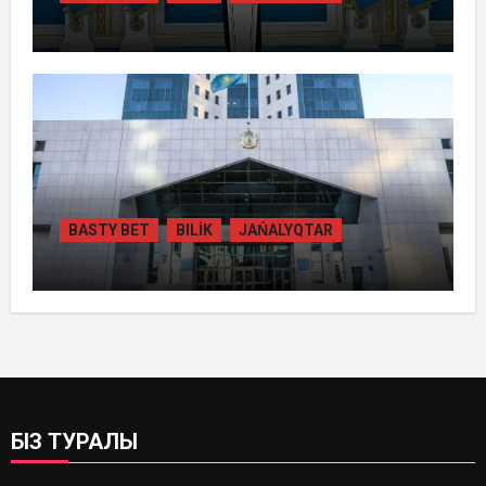
ТОҚАЕВ БІРНЕШЕ ІРІ АВТОЖОЛ
ЖОБАСЫНЫҢ ҚҰРЫЛЫСЫН РЕСМИ
ТҮРДЕ БАСТАП БЕРДІ
BASTY BET
BILİK
JAŃALYQTAR
ҚАЗАҚСТАНДА
ГИДРОЭНЕРГЕТИКАНЫ ДАМЫТУДЫҢ
2035 ЖЫЛҒА ДЕЙІНГІ ЖОСПАРЫ
БЕКІТІЛДІ
БІЗ ТУРАЛЫ