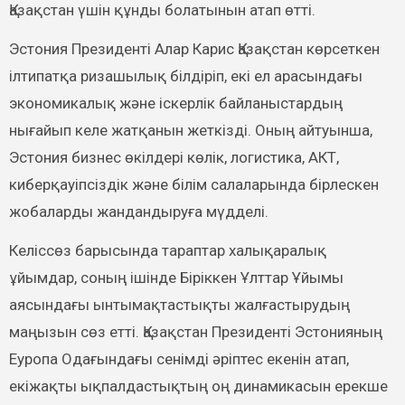
Қазақстан үшін құнды болатынын атап өтті.
Эстония Президенті Алар Карис Қазақстан көрсеткен
ілтипатқа ризашылық білдіріп, екі ел арасындағы
экономикалық және іскерлік байланыстардың
нығайып келе жатқанын жеткізді. Оның айтуынша,
Эстония бизнес өкілдері көлік, логистика, АКТ,
киберқауіпсіздік және білім салаларында бірлескен
жобаларды жандандыруға мүдделі.
Келіссөз барысында тараптар халықаралық
ұйымдар, соның ішінде Біріккен Ұлттар Ұйымы
аясындағы ынтымақтастықты жалғастырудың
маңызын сөз етті. Қазақстан Президенті Эстонияның
Еуропа Одағындағы сенімді әріптес екенін атап,
екіжақты ықпалдастықтың оң динамикасын ерекше