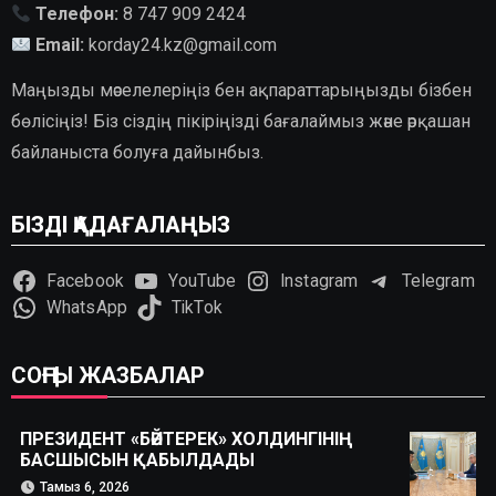
Телефон:
8 747 909 2424
Email:
korday24.kz@gmail.com
Маңызды мәселелеріңіз бен ақпараттарыңызды бізбен
бөлісіңіз! Біз сіздің пікіріңізді бағалаймыз және әрқашан
байланыста болуға дайынбыз.
БІЗДІ ҚАДАҒАЛАҢЫЗ
Facebook
YouTube
Instagram
Telegram
WhatsApp
TikTok
СОҢҒЫ ЖАЗБАЛАР
ПРЕЗИДЕНТ «БӘЙТЕРЕК» ХОЛДИНГІНІҢ
БАСШЫСЫН ҚАБЫЛДАДЫ
Тамыз 6, 2026