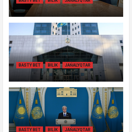
BASTY BET
BILİK
JAŃALYQTAR
ПРЕЗИДЕНТ «БӘЙТЕРЕК» ХОЛДИНГІНІҢ
БАСШЫСЫН ҚАБЫЛДАДЫ
BASTY BET
BILİK
JAŃALYQTAR
ЖАМБЫЛ ОБЛЫСЫНДА
ҚАЙТАРЫЛҒАН АКТИВТЕР ЕСЕБІНЕН
84 МЫҢ ТҰРҒЫН ТҰРАҚТЫ ГАЗБЕН
ҚАМТЫЛАДЫ
BASTY BET
BILİK
JAŃALYQTAR