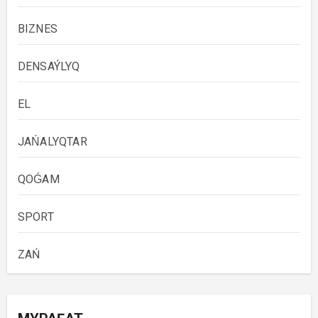
BIZNES
DENSAÝLYQ
EL
JAŃALYQTAR
QOǴAM
SPORT
ZAŃ