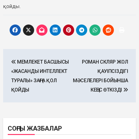
қойды.
Post
МЕМЛЕКЕТ БАСШЫСЫ
РОМАН СКЛЯР ЖОЛ
navigation
«ЖАСАНДЫ ИНТЕЛЛЕКТ
ҚАУІПСІЗДІГІ
ТУРАЛЫ» ЗАҢҒА ҚОЛ
МӘСЕЛЕЛЕРІ БОЙЫНША
ҚОЙДЫ
КЕҢЕС ӨТКІЗДІ
СОҢҒЫ ЖАЗБАЛАР