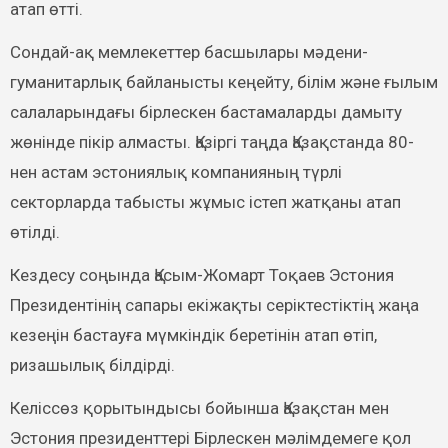
атап өтті.
Сондай-ақ мемлекеттер басшылары мәдени-
гуманитарлық байланысты кеңейту, білім және ғылым
салаларындағы бірлескен бастамаларды дамыту
жөнінде пікір алмасты. Қазіргі таңда Қазақстанда 80-
нен астам эстониялық компанияның түрлі
секторларда табысты жұмыс істеп жатқаны атап
өтілді.
Кездесу соңында Қасым-Жомарт Тоқаев Эстония
Президентінің сапары екіжақты серіктестіктің жаңа
кезеңін бастауға мүмкіндік беретінін атап өтіп,
ризашылық білдірді.
Келіссөз қорытындысы бойынша Қазақстан мен
Эстония президенттері Бірлескен мәлімдемеге қол