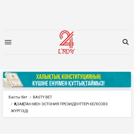
Мазмұнға
өту
Басты бет
BASTY BET
ҚАЗАҚСТАН МЕН ЭСТОНИЯ ПРЕЗИДЕНТТЕРІ КЕЛІССӨЗ
ЖҮРГІЗДІ