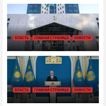
ПРАВЛЕНИЯ ХОЛДИНГА «БАЙТЕРЕК»
ВЛАСТЬ
ГЛАВНАЯ СТРАНИЦА
НОВОСТИ
ЖАМБЫЛЬСКОЙ ОБЛАСТИ БОЛЕЕ 80
ТЫСЯЧ ЖИТЕЛЕЙ ОБЕСПЕЧИЛИ
ГАЗОМ ЗА СЧЁТ ВОЗВРАЩЁННЫХ
АКТИВОВ
ВЛАСТЬ
ГЛАВНАЯ СТРАНИЦА
НОВОСТИ
ТОКАЕВ ДАЛ СТАРТ
СТРОИТЕЛЬСТВУ НЕСКОЛЬКИХ