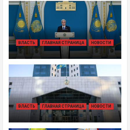
ГАЗОМ ЗА СЧЁТ ВОЗВРАЩЁННЫХ
АКТИВОВ
ВЛАСТЬ
ГЛАВНАЯ СТРАНИЦА
НОВОСТИ
ТОКАЕВ ДАЛ СТАРТ
СТРОИТЕЛЬСТВУ НЕСКОЛЬКИХ
КРУПНЫХ АВТОМОБИЛЬНЫХ ДОРОГ
ВЛАСТЬ
ГЛАВНАЯ СТРАНИЦА
НОВОСТИ
В КАЗАХСТАНЕ УТВЕРЖДЕН ПЛАН
РАЗВИТИЯ ГИДРОЭНЕРГЕТИКИ ДО