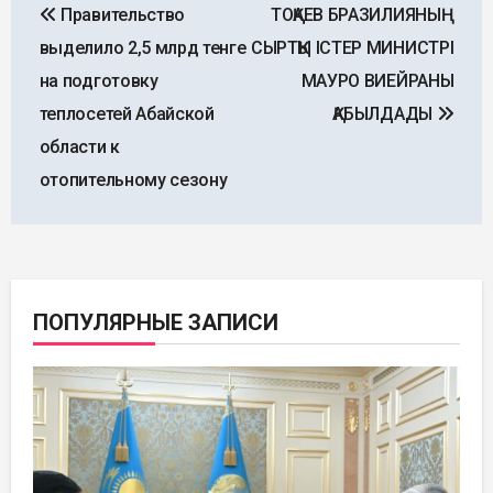
Правительство
ТОҚАЕВ БРАЗИЛИЯНЫҢ
по
выделило 2,5 млрд тенге
СЫРТҚЫ ІСТЕР МИНИСТРІ
записям
на подготовку
МАУРО ВИЕЙРАНЫ
теплосетей Абайской
ҚАБЫЛДАДЫ
области к
отопительному сезону
ПОПУЛЯРНЫЕ ЗАПИСИ