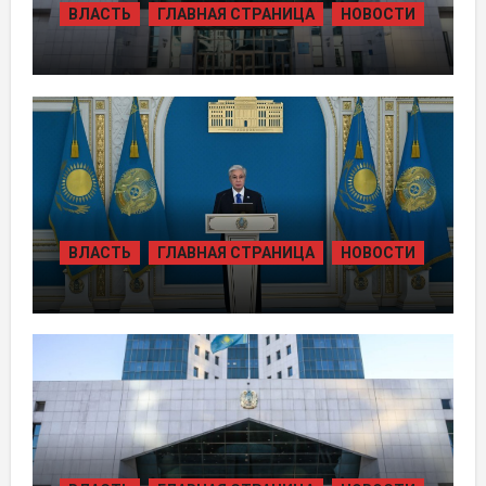
ВЛАСТЬ
ГЛАВНАЯ СТРАНИЦА
НОВОСТИ
ЖАМБЫЛЬСКОЙ ОБЛАСТИ БОЛЕЕ 80
ТЫСЯЧ ЖИТЕЛЕЙ ОБЕСПЕЧИЛИ
ГАЗОМ ЗА СЧЁТ ВОЗВРАЩЁННЫХ
АКТИВОВ
ВЛАСТЬ
ГЛАВНАЯ СТРАНИЦА
НОВОСТИ
ТОКАЕВ ДАЛ СТАРТ
СТРОИТЕЛЬСТВУ НЕСКОЛЬКИХ
КРУПНЫХ АВТОМОБИЛЬНЫХ ДОРОГ