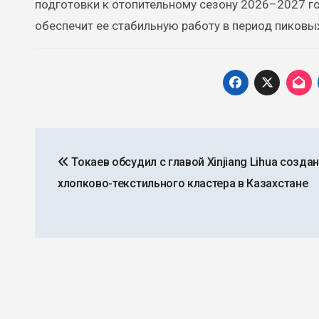
подготовки к отопительному сезону 2026–2027 г
обеспечит ее стабильную работу в период пиковых
Навигация
Токаев обсудил с главой Xinjiang Lihua созда
по
хлопково-текстильного кластера в Казахстане
записям