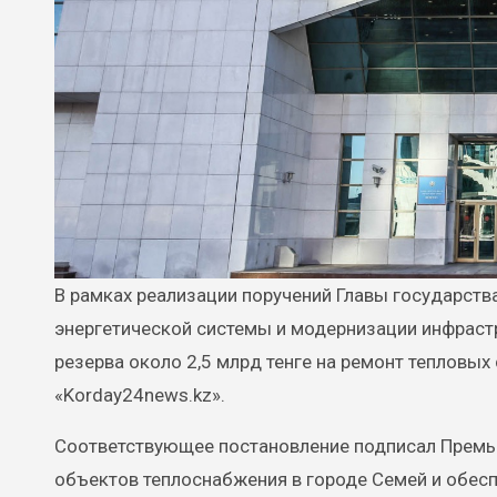
В рамках реализации поручений Главы государства Касым-Жомарта Токаева по обеспечению надежности
энергетической системы и модернизации инфраст
резерва около 2,5 млрд тенге на ремонт тепловы
«Korday24news.kz».
Соответствующее постановление подписал Премье
объектов теплоснабжения в городе Семей и обес