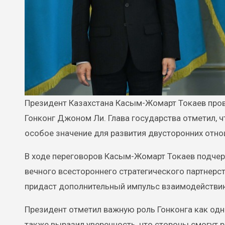
Президент Казахстана Касым-Жомарт Токаев провел встречу с Главой Специального административного района
Гонконг Джоном Ли. Глава государства отметил, 
особое значение для развития двусторонних отн
В ходе переговоров Касым-Жомарт Токаев подчерк
вечного всестороннего стратегического партнерс
придаст дополнительный импульс взаимодействи
Президент отметил важную роль Гонконга как од
также выразил уверенность, что стороны смогут 