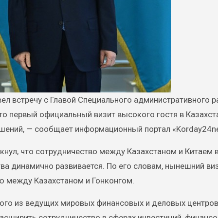
что первый официальный визит высокого гостя в Казахст
ошений, — сообщает информационный портал «Korday24ne
нул, что сотрудничество между Казахстаном и Китаем 
тва динамично развивается. По его словам, нынешний ви
ю между Казахстаном и Гонконгом.
ного из ведущих мировых финансовых и деловых центров
расширить сотрудничество в сферах инвестиций, финансо