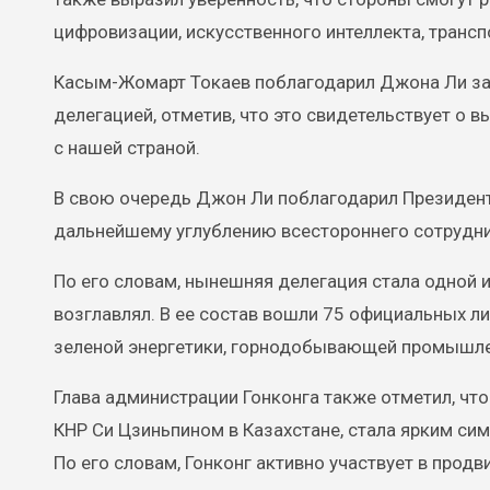
цифровизации, искусственного интеллекта, транспо
Касым-Жомарт Токаев поблагодарил Джона Ли за 
делегацией, отметив, что это свидетельствует о 
с нашей страной.
В свою очередь Джон Ли поблагодарил Президента
дальнейшему углублению всестороннего сотрудни
По его словам, нынешняя делегация стала одной 
возглавлял. В ее состав вошли 75 официальных ли
зеленой энергетики, горнодобывающей промышлен
Глава администрации Гонконга также отметил, чт
КНР Си Цзиньпином в Казахстане, стала ярким с
По его словам, Гонконг активно участвует в прод