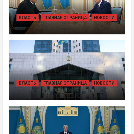
ВЛАСТЬ
ГЛАВНАЯ СТРАНИЦА
НОВОСТИ
ПРЕЗИДЕНТ ПРИНЯЛ ПРЕДСЕДАТЕЛЯ
ПРАВЛЕНИЯ ХОЛДИНГА «БАЙТЕРЕК»
ВЛАСТЬ
ГЛАВНАЯ СТРАНИЦА
НОВОСТИ
ЖАМБЫЛЬСКОЙ ОБЛАСТИ БОЛЕЕ 80
ТЫСЯЧ ЖИТЕЛЕЙ ОБЕСПЕЧИЛИ
ГАЗОМ ЗА СЧЁТ ВОЗВРАЩЁННЫХ
АКТИВОВ