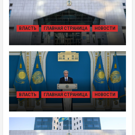
ВЛАСТЬ
ГЛАВНАЯ СТРАНИЦА
НОВОСТИ
ЖАМБЫЛЬСКОЙ ОБЛАСТИ БОЛЕЕ 80
ТЫСЯЧ ЖИТЕЛЕЙ ОБЕСПЕЧИЛИ
ГАЗОМ ЗА СЧЁТ ВОЗВРАЩЁННЫХ
АКТИВОВ
ВЛАСТЬ
ГЛАВНАЯ СТРАНИЦА
НОВОСТИ
ТОКАЕВ ДАЛ СТАРТ
СТРОИТЕЛЬСТВУ НЕСКОЛЬКИХ
КРУПНЫХ АВТОМОБИЛЬНЫХ ДОРОГ