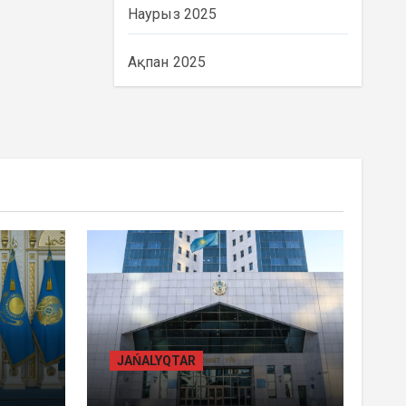
Наурыз 2025
Ақпан 2025
BASTY BET
BILİK
JAŃALYQTAR
ҚАЗАҚСТАНДА