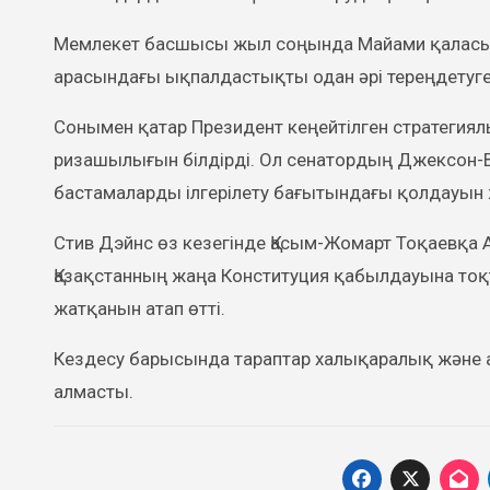
Мемлекет басшысы жыл соңында Майами қаласынд
арасындағы ықпалдастықты одан әрі тереңдетуге 
Сонымен қатар Президент кеңейтілген стратегиял
ризашылығын білдірді. Ол сенатордың Джексон-В
бастамаларды ілгерілету бағытындағы қолдауын
Стив Дэйнс өз кезегінде Қасым-Жомарт Тоқаевқа 
Қазақстанның жаңа Конституция қабылдауына то
жатқанын атап өтті.
Кездесу барысында тараптар халықаралық және ай
алмасты.