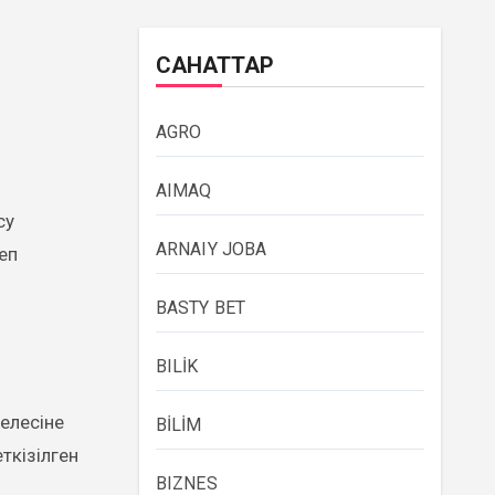
САНАТТАР
AGRO
AIMAQ
ARNAIY JOBA
еп
BASTY BET
BILİK
елесіне
BİLİM
ткізілген
BIZNES