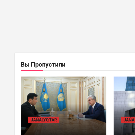
BASTY BET
BILİK
BAST
Вы Пропустили
JAŃALYQTAR
JAŃ
ПРЕЗИДЕНТ «БӘЙТЕРЕК»
ЖАМ