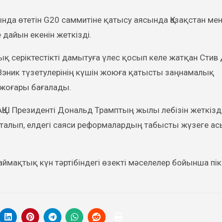
а өтетін G20 саммитіне қатысу аясында Қазақстан мен
дайын екенін жеткізді.
ық серіктестікті дамытуға үлес қосып келе жатқан Стив
эник түзетулерінің күшін жоюға қатысты заңнамалық
 жоғары бағалады.
АҚШ Президенті Дональд Трамптың жылы лебізін жеткізді
қталып, елдегі саяси реформалардың табысты жүзеге а
мақтық күн тәртібіндегі өзекті мәселелер бойынша пік