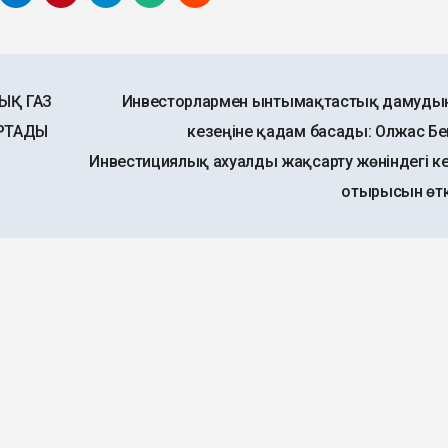
ЫҚ ГАЗ
Инвесторлармен ынтымақтастық дамуды
АРТАДЫ
кезеңіне қадам басады: Олжас Бе
Инвестициялық ахуалды жақсарту жөніндегі ке
отырысын өтк