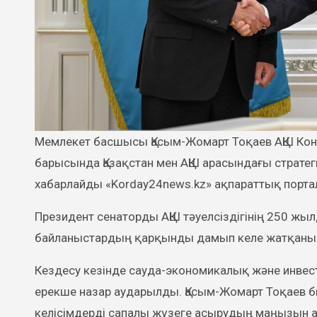
Мемлекет басшысы Қасым-Жомарт Тоқаев АҚШ Конгресі Сенатының мүшесі Стив Дэйнспен кездесті. Кездесу
барысында Қазақстан мен АҚШ арасындағы стратег
хабарлайды «Korday24news.kz» ақпараттық порта
Президент сенаторды АҚШ тәуелсіздігінің 250 жы
байланыстардың қарқынды дамып келе жатқанын 
Кездесу кезінде сауда-экономикалық және инве
ерекше назар аударылды. Қасым-Жомарт Тоқаев б
келісімдерді сапалы жүзеге асырудың маңызын а