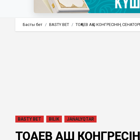
Басты бет
BASTY BET
ТОҚАЕВ АҚШ КОНГРЕСІНІҢ СЕНАТ
BASTY BET
BILİK
JAŃALYQTAR
ТОҚАЕВ АҚШ КОНГРЕС