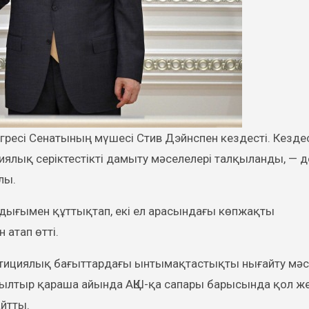
иялық серіктестікті дамыту мәселелері талқыланды, — д
лы.
лдығымен құттықтап, екі ел арасындағы көпжақты
атап өтті.
стициялық бағыттардағы ынтымақтастықты нығайту мәс
ылтыр қараша айында АҚШ-қа сапары барысында қол же
йтты.