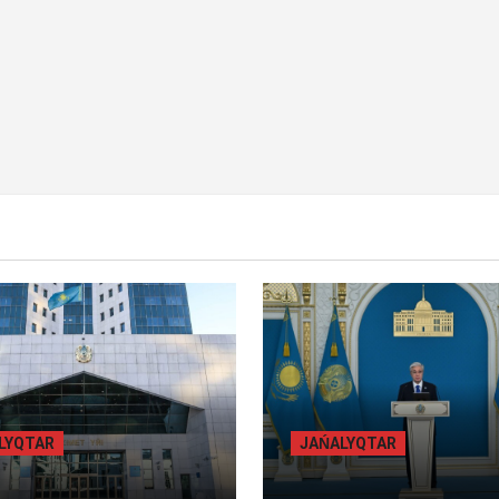
Y BET
BILİK
BASTY BET
BILİK
ALYQTAR
JAŃALYQTAR
БЫЛ ОБЛЫСЫНДА
ТОҚАЕВ БІРНЕШЕ ІРІ