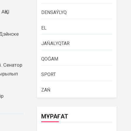
 АҚШ
DENSAÝLYQ
EL
 Дэйнске
JAŃALYQTAR
QOǴAM
. Сенатор
сырылып
SPORT
ZAŃ
ір
МҰРАҒАТ