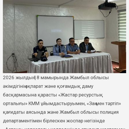
2026 жылдың 18 мамырында Жамбыл облысы
әкімдігінің ақпарат және қоғамдық даму
басқармасына қарасты «Жастар ресурстық
орталығы» КММ ұйымдастыруымен, «Заң мен тәртіп»
қағидаты аясында және Жамбыл облысы полиция
департаментімен бірлескен жоспар негізінде