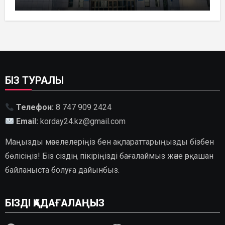
ҚАЗАҚСТАНДА
ГИДРОЭНЕРГЕТИКАНЫ ДАМЫТУДЫҢ
2035 ЖЫЛҒА ДЕЙІНГІ ЖОСПАРЫ
БЕКІТІЛДІ
БІЗ ТУРАЛЫ
Телефон:
8 747 909 2424
Email:
korday24.kz@gmail.com
Маңызды мәселелеріңіз бен ақпараттарыңызды бізбен
бөлісіңіз! Біз сіздің пікіріңізді бағалаймыз және әрқашан
байланыста болуға дайынбыз.
БІЗДІ ҚАДАҒАЛАҢЫЗ