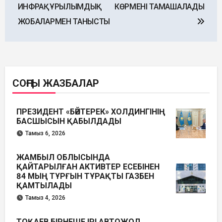
ИНФРАҚҰРЫЛЫМДЫҚ
КӨРМЕНІ ТАМAШАЛАДЫ
ЖОБАЛАРМЕН ТАНЫСТЫ
СОҢҒЫ ЖАЗБАЛАР
ПРЕЗИДЕНТ «БӘЙТЕРЕК» ХОЛДИНГІНІҢ
БАСШЫСЫН ҚАБЫЛДАДЫ
Тамыз 6, 2026
ЖАМБЫЛ ОБЛЫСЫНДА
ҚАЙТАРЫЛҒАН АКТИВТЕР ЕСЕБІНЕН
84 МЫҢ ТҰРҒЫН ТҰРАҚТЫ ГАЗБЕН
ҚАМТЫЛАДЫ
Тамыз 4, 2026
ТОҚАЕВ БІРНЕШЕ ІРІ АВТОЖОЛ