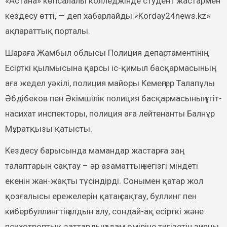
«Астана» көпсалалы колледжінде студент жастармен
кездесу өтті, — деп хабарлайды «Korday24news.kz»
ақпараттық порталы.
Шараға Жамбыл облысы Полиция департаментінің
Есірткі қылмысына қарсы іс-қимыл басқармасының
аға жедел уәкілі, полиция майоры Кемеңгер Талапұлы
Әбдібеков пен Әкімшілік полиция басқармасының үгіт-
насихат инспекторы, полиция аға лейтенанты Балнұр
Мұратқызы қатысты.
Кездесу барысында мамандар жастарға заң
талаптарын сақтау – әр азаматтың негізгі міндеті
екенін жан-жақты түсіндірді. Сонымен қатар жол
қозғалысы ережелерін қатаң сақтау, буллинг пен
кибербуллингтің алдын алу, сондай-ақ есірткі және
психотроптық заттардың адам өміріне тигізетін зияны