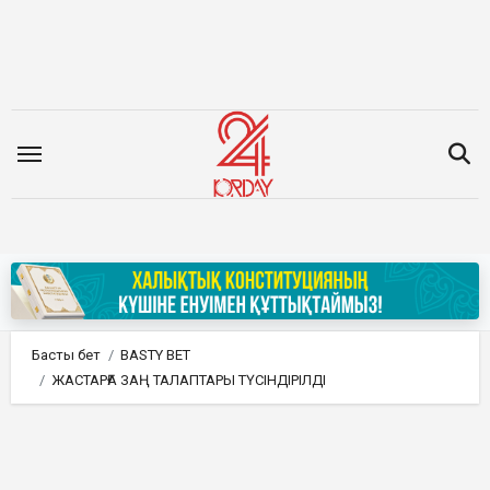
Мазмұнға
өту
Басты бет
BASTY BET
ЖАСТАРҒА ЗАҢ ТАЛАПТАРЫ ТҮСІНДІРІЛДІ