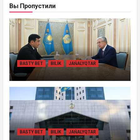
Вы Пропустили
BASTY BET
BILİK
JAŃALYQTAR
ПРЕЗИДЕНТ «БӘЙТЕРЕК» ХОЛДИНГІНІҢ
БАСШЫСЫН ҚАБЫЛДАДЫ
BASTY BET
BILİK
JAŃALYQTAR