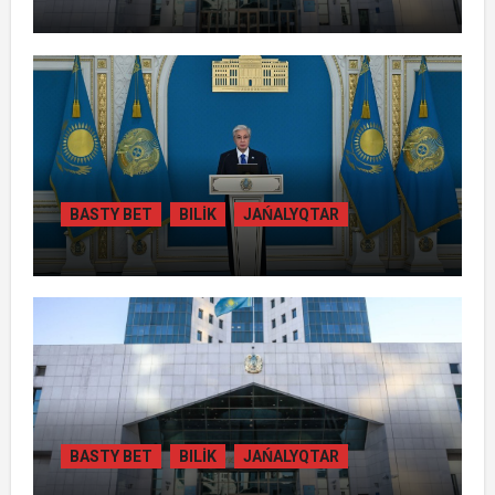
ЖАМБЫЛ ОБЛЫСЫНДА
ҚАЙТАРЫЛҒАН АКТИВТЕР ЕСЕБІНЕН
84 МЫҢ ТҰРҒЫН ТҰРАҚТЫ ГАЗБЕН
ҚАМТЫЛАДЫ
BASTY BET
BILİK
JAŃALYQTAR
ТОҚАЕВ БІРНЕШЕ ІРІ АВТОЖОЛ
ЖОБАСЫНЫҢ ҚҰРЫЛЫСЫН РЕСМИ
ТҮРДЕ БАСТАП БЕРДІ
BASTY BET
BILİK
JAŃALYQTAR