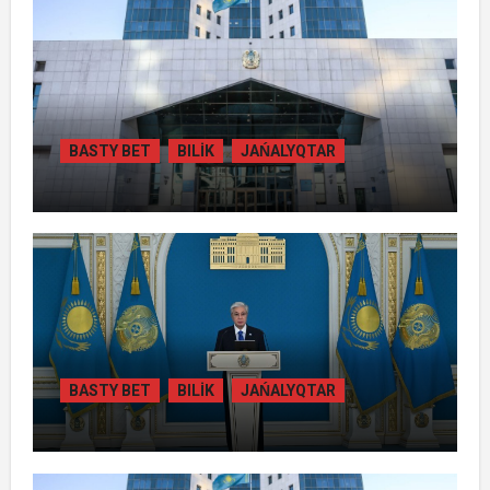
BASTY BET
BILİK
JAŃALYQTAR
ЖАМБЫЛ ОБЛЫСЫНДА
ҚАЙТАРЫЛҒАН АКТИВТЕР ЕСЕБІНЕН
84 МЫҢ ТҰРҒЫН ТҰРАҚТЫ ГАЗБЕН
ҚАМТЫЛАДЫ
BASTY BET
BILİK
JAŃALYQTAR
ТОҚАЕВ БІРНЕШЕ ІРІ АВТОЖОЛ
ЖОБАСЫНЫҢ ҚҰРЫЛЫСЫН РЕСМИ
ТҮРДЕ БАСТАП БЕРДІ