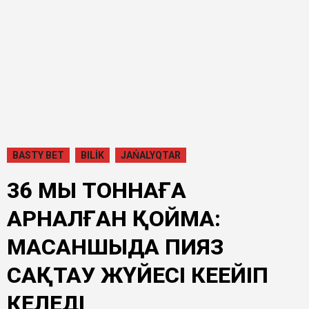
BASTY BET
BILİK
JAŃALYQTAR
36 МЫҢ ТОННАҒА
АРНАЛҒАН ҚОЙМА:
МАСАНШЫДА ПИЯЗ
САҚТАУ ЖҮЙЕСІ КЕҢЕЙІП
КЕЛЕДІ