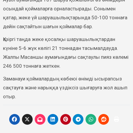
осындай қоймаларға орналастырады. Сонымен
қатар, жеке үй шаруашылықтарында 50-100 тоннаға
дейін сақтайтын шағын қоймалар бар.
Қазіргі таңда жеке қосалқы шаруашылықтардан
күніне 5-6 жүк көлігі 21 тоннадан тасымалдауда.
Жалпы Масаншы аумағындағы сақтаулы пияз көлемі
246 500 тоннаға жеткен.
Заманауи қоймалардың көбеюі өнімді ысырапсыз
сақтауға және нарыққа үздіксіз шығаруға жол ашып
отыр.