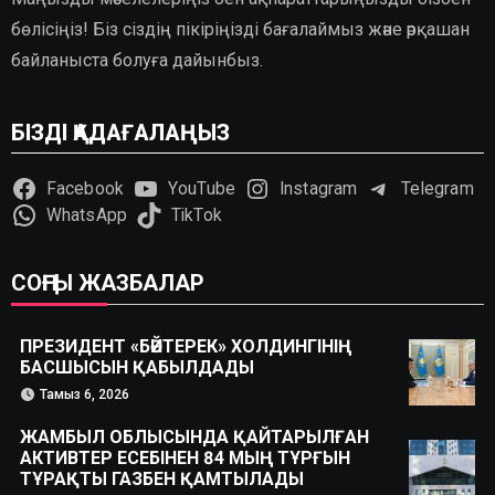
бөлісіңіз! Біз сіздің пікіріңізді бағалаймыз және әрқашан
байланыста болуға дайынбыз.
БІЗДІ ҚАДАҒАЛАҢЫЗ
Facebook
YouTube
Instagram
Telegram
WhatsApp
TikTok
СОҢҒЫ ЖАЗБАЛАР
ПРЕЗИДЕНТ «БӘЙТЕРЕК» ХОЛДИНГІНІҢ
БАСШЫСЫН ҚАБЫЛДАДЫ
Тамыз 6, 2026
ЖАМБЫЛ ОБЛЫСЫНДА ҚАЙТАРЫЛҒАН
АКТИВТЕР ЕСЕБІНЕН 84 МЫҢ ТҰРҒЫН
ТҰРАҚТЫ ГАЗБЕН ҚАМТЫЛАДЫ