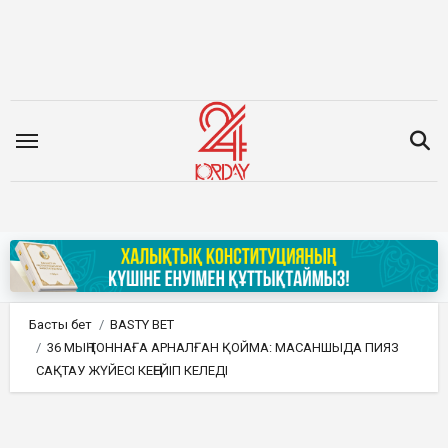
Мазмұнға
өту
Басты бет
BASTY BET
36 МЫҢ ТОННАҒА АРНАЛҒАН ҚОЙМА: МАСАНШЫДА ПИЯЗ
САҚТАУ ЖҮЙЕСІ КЕҢЕЙІП КЕЛЕДІ