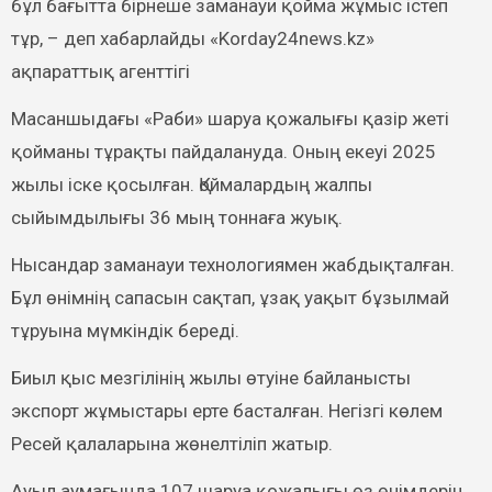
бұл бағытта бірнеше заманауи қойма жұмыс істеп
тұр, – деп хабарлайды «Korday24news.kz»
ақпараттық агенттігі
Масаншыдағы «Раби» шаруа қожалығы қазір жеті
қойманы тұрақты пайдалануда. Оның екеуі 2025
жылы іске қосылған. Қоймалардың жалпы
сыйымдылығы 36 мың тоннаға жуық.
Нысандар заманауи технологиямен жабдықталған.
Бұл өнімнің сапасын сақтап, ұзақ уақыт бұзылмай
тұруына мүмкіндік береді.
Биыл қыс мезгілінің жылы өтуіне байланысты
экспорт жұмыстары ерте басталған. Негізгі көлем
Ресей қалаларына жөнелтіліп жатыр.
Ауыл аумағында 107 шаруа қожалығы өз өнімдерін