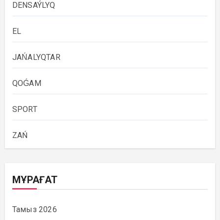
DENSAÝLYQ
EL
JAŃALYQTAR
QOǴAM
SPORT
ZAŃ
МҰРАҒАТ
Тамыз 2026