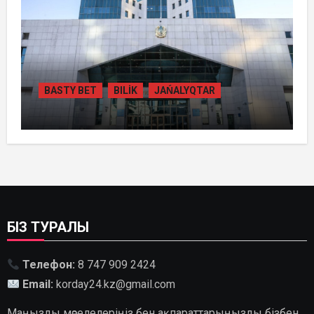
BASTY BET
BILİK
JAŃALYQTAR
ҚАЗАҚСТАНДА
ГИДРОЭНЕРГЕТИКАНЫ ДАМЫТУДЫҢ
2035 ЖЫЛҒА ДЕЙІНГІ ЖОСПАРЫ
БЕКІТІЛДІ
БІЗ ТУРАЛЫ
Телефон:
8 747 909 2424
Email:
korday24.kz@gmail.com
Маңызды мәселелеріңіз бен ақпараттарыңызды бізбен