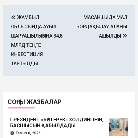
Post
ЖАМБЫЛ
МАСАНШЫДА МАЛ
navigation
ОБЛЫСЫНДА АУЫЛ
БОРДАҚЫЛАУ АЛАҢЫ
ШАРУАШЫЛЫҒЫНА 84,8
АШЫЛДЫ
МЛРД ТЕҢГЕ
ИНВЕСТИЦИЯ
ТАРТЫЛДЫ
СОҢҒЫ ЖАЗБАЛАР
ПРЕЗИДЕНТ «БӘЙТЕРЕК» ХОЛДИНГІНІҢ
БАСШЫСЫН ҚАБЫЛДАДЫ
Тамыз 6, 2026