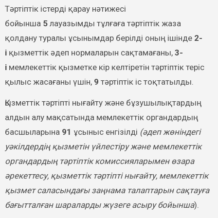
Тәртіптік істерді қарау нәтижесі
бойынша
5
лауазымды тұлғаға тәртіптік жаза
қолдану туралы ұсынымдар берілді оның ішінде
2-
і
қызметтік әдеп нормаларын сақтамағаны,
3-
і
мемлекеттік қызметке кір келтіретін тәртіптік теріс
қылыс жасағаны үшін,
9
тәртіптік іс тоқтатылды.
Қызметтік тәртіпті нығайту және бұзушылықтардың
алдын алу мақсатында мемлекеттік органдардың
басшыларына
91
ұсыныс енгізілді
(әдеп жөніндегі
уәкілдердің қызметін үйлестіру және мемлекеттік
органдардың тәртіптік комиссияларымен өзара
әрекеттесу, қызметтік тәртіпті нығайту, мемлекеттік
қызмет саласындағы заңнама талаптарын сақтауға
бағытталған шараларды жүзеге асыру бойынша
).