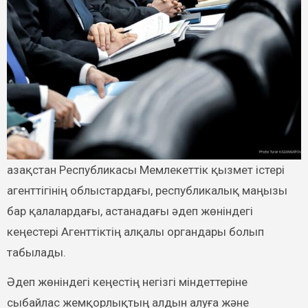
агенттігінің облыстардағы, республикалық маңызы
бар қалалардағы, астанадағы әдеп жөніндегі
кеңестері Агенттіктің алқалы органдары болып
табылады.
Әдеп жөніндегі кеңестің негізгі міндеттеріне
сыбайлас жемқорлықтың алдын алуға және