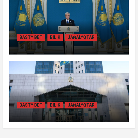
ҚАМТЫЛАДЫ
BASTY BET
BILİK
JAŃALYQTAR
ТОҚАЕВ БІРНЕШЕ ІРІ АВТОЖОЛ
ЖОБАСЫНЫҢ ҚҰРЫЛЫСЫН РЕСМИ
ТҮРДЕ БАСТАП БЕРДІ
BASTY BET
BILİK
JAŃALYQTAR
ҚАЗАҚСТАНДА
ГИДРОЭНЕРГЕТИКАНЫ ДАМЫТУДЫҢ
2035 ЖЫЛҒА ДЕЙІНГІ ЖОСПАРЫ
БЕКІТІЛДІ