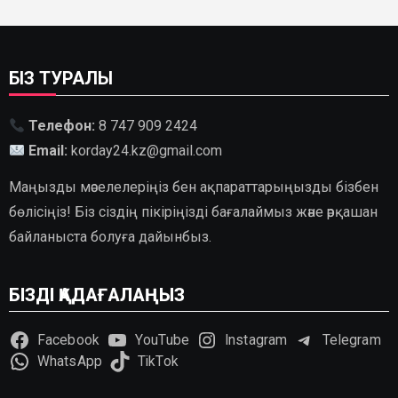
БІЗ ТУРАЛЫ
Телефон:
8 747 909 2424
Email:
korday24.kz@gmail.com
Маңызды мәселелеріңіз бен ақпараттарыңызды бізбен
бөлісіңіз! Біз сіздің пікіріңізді бағалаймыз және әрқашан
байланыста болуға дайынбыз.
БІЗДІ ҚАДАҒАЛАҢЫЗ
Facebook
YouTube
Instagram
Telegram
WhatsApp
TikTok