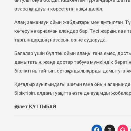
айтулы оқиға болды. Кішкентай тұрғындарға шатт
өзара қолдауын көрсететін нақты дәлел.
Алаң заманауи ойын жабдықтарымен қамтылған. Түр
көтеруіне арналған алаңдар бар. Түсі жарқын, көз 
тұрғындардың назарын өзіне аударуда.
Балалар үшін бұл тек ойын алаңы ғана емес, дост
дамытатын, жаңа достар табуға мүмкіндік береті
бірлікті нығайтып, ортақ құндылықтарды дамытуға 
Қағадыр ауылындағы шағын ғана ойын алаңында па
біріктіріп, алдағы уақытта өзге де ауқымды жобала
Әділет ҚҰТТЫБАЙ