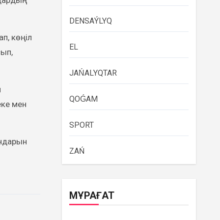
ндардың
DENSAÝLYQ
п, көңіл
EL
сып,
JAŃALYQTAR
н
QOǴAM
еке мен
SPORT
ындарын
ZAŃ
МҰРАҒАТ