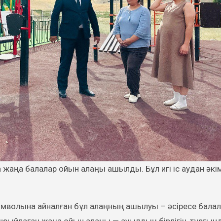
символына айналған бұл алаңның ашылуы – әсіресе балал