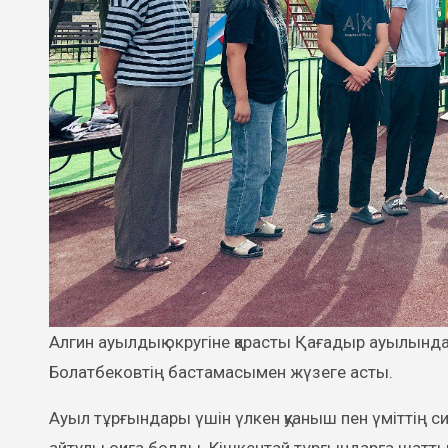
Алгин ауылдық округіне қарасты Қағадыр ауылында жаңа балалар ойын алаңы ашылды. Бұл игі іс аудан әкімі Бегзат
Болатбековтің бастамасымен жүзеге асты.
Ауыл тұрғындары үшін үлкен қуаныш пен үміттің 