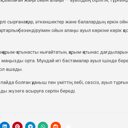
ық сыйлаған жаңа ойын алаңы — ауылдың бірлігін, тұрғы
лі сырғанақтар, әткеншектер және балалардың еркін ойна
тартарлық безендіруімен ойын алаңы ауыл көркіне көрік қо
ық қарым-қатынасты нығайтатын, қарым-қатынас дағдылары
н маңызды орта. Мұндай игі бастамалар ауыл ішінде бер
жол ашады.
йда болған қуаныш пен үміттің лебі, сөзсіз, ауыл тұрғ
рды жүзеге асыруға серпін береді.