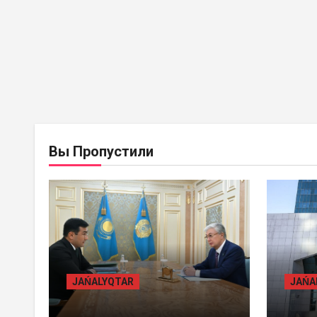
BASTY BET
BILİK
BAST
Вы Пропустили
JAŃALYQTAR
JAŃ
ПРЕЗИДЕНТ «БӘЙТЕРЕК»
ЖАМ