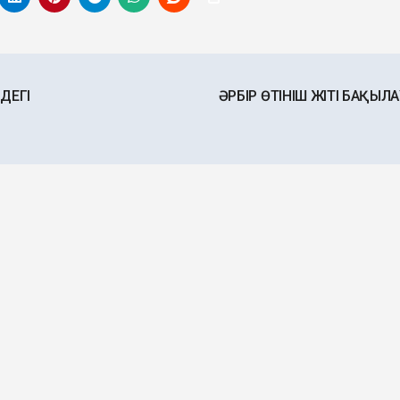
ДЕГІ
ӘРБІР ӨТІНІШ ЖІТІ БАҚЫЛ