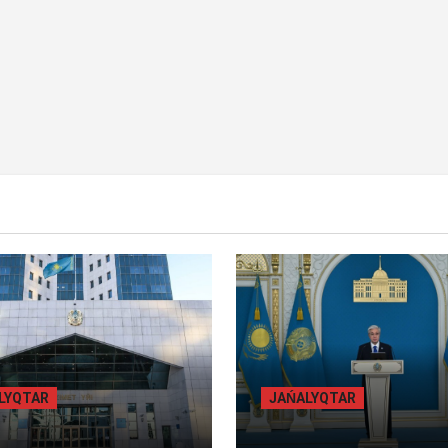
Y BET
BILİK
BASTY BET
BILİK
ALYQTAR
JAŃALYQTAR
БЫЛ ОБЛЫСЫНДА
ТОҚАЕВ БІРНЕШЕ ІРІ