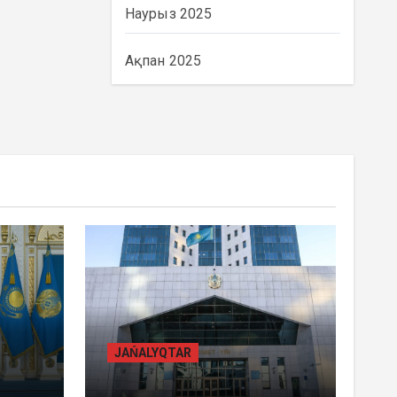
Наурыз 2025
Ақпан 2025
BASTY BET
BILİK
JAŃALYQTAR
ҚАЗАҚСТАНДА