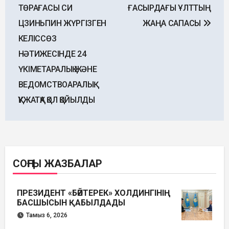
ТӨРАҒАСЫ СИ
ҒАСЫРДАҒЫ ҰЛТТЫҢ
ЦЗИНЬПИН ЖҮРГІЗГЕН
ЖАҢА САПАСЫ
КЕЛІССӨЗ
НӘТИЖЕСІНДЕ 24
ҮКІМЕТАРАЛЫҚ ЖӘНЕ
ВЕДОМСТВОАРАЛЫҚ
ҚҰЖАТҚА ҚОЛ ҚОЙЫЛДЫ
СОҢҒЫ ЖАЗБАЛАР
ПРЕЗИДЕНТ «БӘЙТЕРЕК» ХОЛДИНГІНІҢ
БАСШЫСЫН ҚАБЫЛДАДЫ
Тамыз 6, 2026