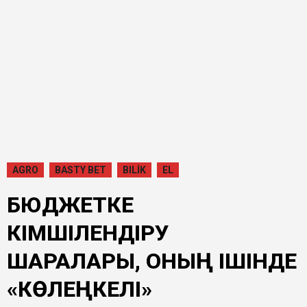
AGRO
BASTY BET
BILİK
EL
БЮДЖЕТКЕ
ӘКІМШІЛЕНДІРУ
ШАРАЛАРЫ, ОНЫҢ ІШІНДЕ
«КӨЛЕҢКЕЛІ»