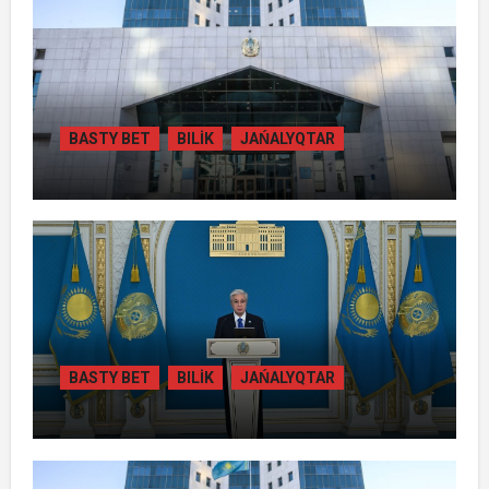
BASTY BET
BILİK
JAŃALYQTAR
ЖАМБЫЛ ОБЛЫСЫНДА
ҚАЙТАРЫЛҒАН АКТИВТЕР ЕСЕБІНЕН
84 МЫҢ ТҰРҒЫН ТҰРАҚТЫ ГАЗБЕН
ҚАМТЫЛАДЫ
BASTY BET
BILİK
JAŃALYQTAR
ТОҚАЕВ БІРНЕШЕ ІРІ АВТОЖОЛ
ЖОБАСЫНЫҢ ҚҰРЫЛЫСЫН РЕСМИ
ТҮРДЕ БАСТАП БЕРДІ