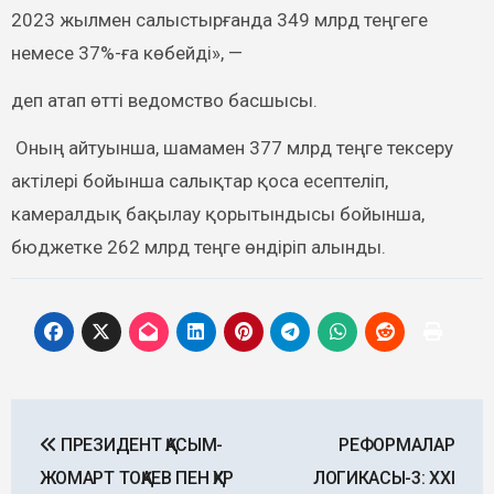
2023 жылмен салыстырғанда 349 млрд теңгеге
немесе 37%-ға көбейді», —
деп атап өтті ведомство басшысы.
Оның айтуынша, шамамен 377 млрд теңге тексеру
актілері бойынша салықтар қоса есептеліп,
камералдық бақылау қорытындысы бойынша,
бюджетке 262 млрд теңге өндіріп алынды.
Post
ПРЕЗИДЕНТ ҚАСЫМ-
РЕФОРМАЛАР
navigation
ЖОМАРТ ТОҚАЕВ ПЕН ҚХР
ЛОГИКАСЫ-3: ХХІ