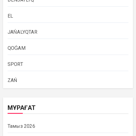
EL
JAŃALYQTAR
QOǴAM
SPORT
ZAŃ
МҰРАҒАТ
Тамыз 2026