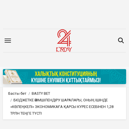
Мазмұнға
өту
Басты бет
BASTY BET
БЮДЖЕТКЕ ӘКІМШІЛЕНДІРУ ШАРАЛАРЫ, ОНЫҢ ІШІНДЕ
«КӨЛЕҢКЕЛІ» ЭКОНОМИКАҒА ҚАРСЫ КҮРЕС ЕСЕБІНЕН 1,28
ТРЛН ТЕҢГЕ ТҮСТІ