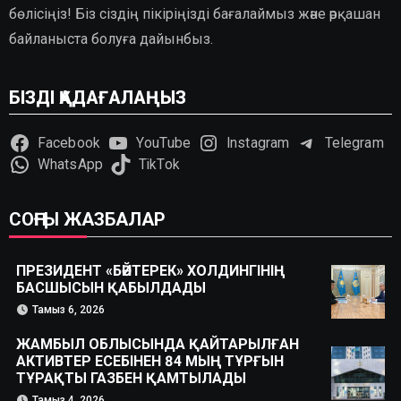
бөлісіңіз! Біз сіздің пікіріңізді бағалаймыз және әрқашан
байланыста болуға дайынбыз.
БІЗДІ ҚАДАҒАЛАҢЫЗ
Facebook
YouTube
Instagram
Telegram
WhatsApp
TikTok
СОҢҒЫ ЖАЗБАЛАР
ПРЕЗИДЕНТ «БӘЙТЕРЕК» ХОЛДИНГІНІҢ
БАСШЫСЫН ҚАБЫЛДАДЫ
Тамыз 6, 2026
ЖАМБЫЛ ОБЛЫСЫНДА ҚАЙТАРЫЛҒАН
АКТИВТЕР ЕСЕБІНЕН 84 МЫҢ ТҰРҒЫН
ТҰРАҚТЫ ГАЗБЕН ҚАМТЫЛАДЫ
Тамыз 4, 2026