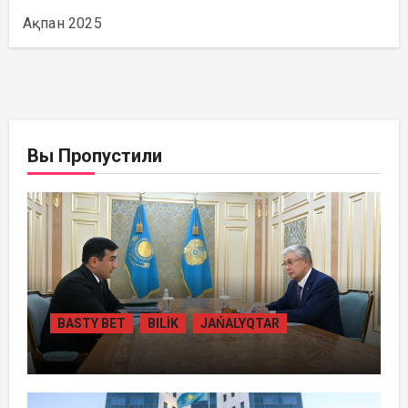
Ақпан 2025
Вы Пропустили
BASTY BET
BILİK
JAŃALYQTAR
ПРЕЗИДЕНТ «БӘЙТЕРЕК» ХОЛДИНГІНІҢ
БАСШЫСЫН ҚАБЫЛДАДЫ