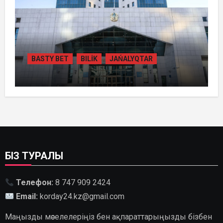
BASTY BET
BILİK
JAŃALYQTAR
ҚАЗАҚСТАНДА
ГИДРОЭНЕРГЕТИКАНЫ ДАМЫТУДЫҢ
2035 ЖЫЛҒА ДЕЙІНГІ ЖОСПАРЫ
БЕКІТІЛДІ
БІЗ ТУРАЛЫ
Телефон:
8 747 909 2424
Email:
korday24.kz@gmail.com
Маңызды мәселелеріңіз бен ақпараттарыңызды бізбен