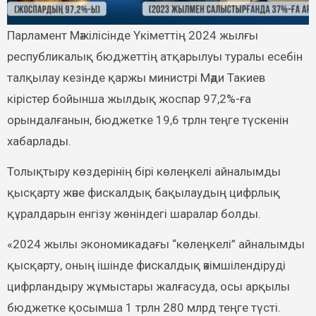
Парламент Мәжілісінде Үкіметтің 2024 жылғы
республикалық бюджеттің атқарылуы туралы есебін
талқылау кезінде қаржы министрі Мәди Такиев
кірістер бойынша жылдық жоспар 97,2%-ға
орындалғанын, бюджетке 19,6 трлн теңге түскенін
хабарлады.
Толықтыру көздерінің бірі көлеңкелі айналымды
қысқарту және фискалдық бақылаудың цифрлық
құралдарын енгізу жөніндегі шаралар болды.
«2024 жылы экономикадағы “көлеңкелі” айналымды
қысқарту, оның ішінде фискалдық әкімшілендіруді
цифрландыру жұмыстары жалғасуда, осы арқылы
бюджетке қосымша 1 трлн 280 млрд теңге түсті.