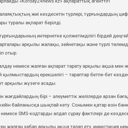
арлайды «Korday24news.kz» ақпараттық агенттігі
алаяқтықтың жиі кездесетін түрлері, тұрғындардың ци
ры туралы ақпарат берілді.
 тұрғындарының интернетке қолжетімділігі бірдей деңге
карталары арқылы жалақы, зейнетақы және түрлі төлемд
іп отыр.
алдау немесе жалған ақпарат тарату арқылы ақша мен 
ай қылмыстардың ерекшелігі – тараптар бетпе-бет кезде
нет арқылы жүзеге асады.
ін жағдайлардың бірі – әлеуметтік желілерде арзан бағ
 кейін байланысқа шықпай кету. Сонымен қатар өзін бан
 немесе SMS-кодтарды алдап сұрау фактілері де кездесе
ген жалған хабар арқылы ақша талап ету, инвестиция не