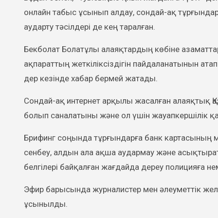
онлайн табыс ұсынып алдау, сондай-ақ тұрғында
аударту тәсілдері де кең таралған.
Бекболат Болатұлы алаяқтардың көбіне азаматт
ақпараттың жеткіліксіздігін пайдаланатынын атап 
дер кезінде хабар бермей жатады.
Сондай-ақ интернет арқылы жасалған алаяқтық Қ
болып саналатыны және ол үшін жауапкершілік 
Брифинг соңында тұрғындарға банк картасының м
сенбеу, алдын ала ақша аудармау және асықтыра
белгілері байқалған жағдайда дереу полицияға не
Эфир барысында журналистер мен әлеуметтік же
ұсынылды.