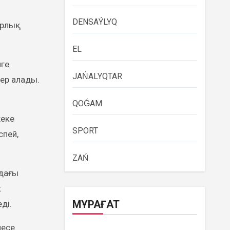
DENSAÝLYQ
фрлық
EL
йге
JAŃALYQTAR
ер алады.
QOǴAM
жеке
SPORT
спей,
ZAŃ
адағы
к
МҰРАҒАТ
ді.
месе