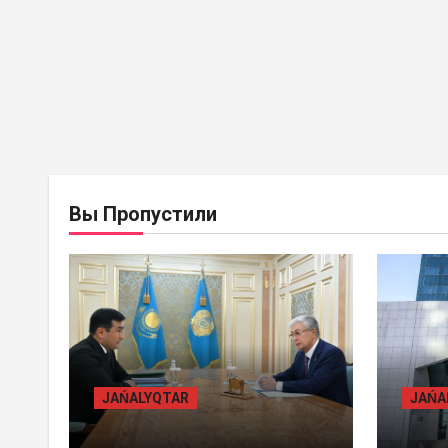
BASTY BET
BILİK
BAST
Вы Пропустили
JAŃALYQTAR
JAŃ
ПРЕЗИДЕНТ «БӘЙТЕРЕК»
ЖАМ