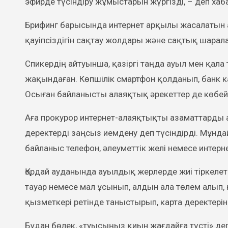
эфирде түсіндіру жұмыстарын жүргізді, – деп хаб
Брифинг барысында интернет арқылы жасалатын 
қауіпсіздігін сақтау жолдары және сақтық шарала
Спикердің айтуынша, қазіргі таңда ауыл мен қала
жақындаған. Көпшілік смартфон қолданып, банк 
Осыған байланысты алаяқтық әрекеттер де көбей
Аға прокурор интернет-алаяқтықты азаматтарды 
деректерді заңсыз иемдену деп түсіндірді. Мұнд
байланыс телефон, әлеуметтік желі немесе интер
Қордай ауданында ауылдық жерлерде жиі тіркелет
тауар немесе мал ұсынып, алдын ала төлем алып,
қызметкері ретінде таныстырып, карта деректерін
Бұдан бөлек, «туысыңыз қиын жағдайға түсті» де