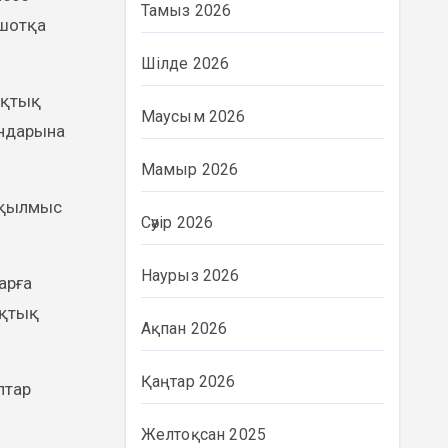
Тамыз 2026
пшотқа
Шілде 2026
ықтық
Маусым 2026
андарына
Мамыр 2026
с қылмыс
Сәуір 2026
Наурыз 2026
арға
яқтық
Ақпан 2026
Қаңтар 2026
птар
Желтоқсан 2025