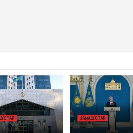
Y BET
BILİK
BASTY BET
BILİK
ALYQTAR
JAŃALYQTAR
БЫЛ ОБЛЫСЫНДА
ТОҚАЕВ БІРНЕШЕ ІРІ