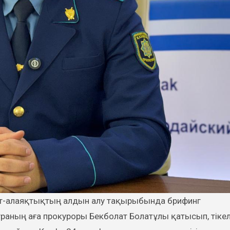
аның аға прокуроры Бекболат Болатұлы қатысып, тіке