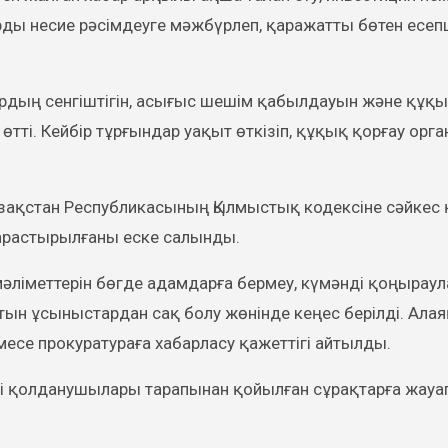
рды несие рәсімдеуге мәжбүрлеп, қаражатты бөтен есе
ардың сенгіштігін, асығыс шешім қабылдауын және құқ
өтті. Кейбір тұрғындар уақыт өткізіп, құқық қорғау орг
азақстан Республикасының Қылмыстық кодексіне сәйке
қарастырылғаны еске салынды.
әліметтерін бөгде адамдарға бермеу, күмәнді қоңыраул
тын ұсыныстардан сақ болу жөнінде кеңес берілді. Ала
месе прокуратураға хабарласу қажеттігі айтылды.
лі қолданушылары тарапынан қойылған сұрақтарға жауа