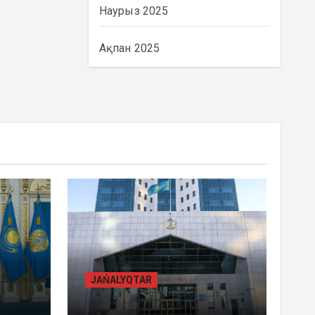
Наурыз 2025
Ақпан 2025
BASTY BET
BILİK
JAŃALYQTAR
ҚАЗАҚСТАНДА