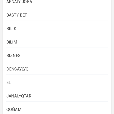
ARNAIY JOBA
BASTY BET
BILİK
BİLİM
BIZNES
DENSAÝLYQ
EL
JAŃALYQTAR
QOǴAM