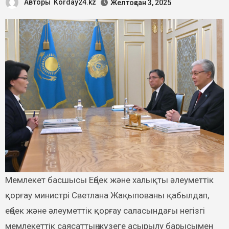
Авторы
Korday24.kz
Желтоқсан 3, 2025
Мемлекет басшысы Еңбек және халықты әлеуметтік
қорғау министрі Светлана Жақыпованы қабылдап,
еңбек және әлеуметтік қорғау саласындағы негізгі
мемлекеттік саясаттың жүзеге асырылу барысымен