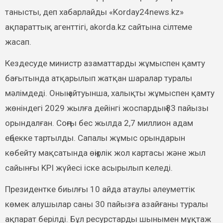
танысты, деп хабарлайды «Korday24news.kz»
ақпараттық агенттігі, akorda.kz сайтына сілтеме
жасап.
Кездесуде министр азаматтарды жұмыспен қамту
бағытында атқарылып жатқан шаралар туралы
мәлімдеді. Оның айтуынша, халықты жұмыспен қамту
жөніндегі 2029 жылға дейінгі жоспардың 83 пайызы
орындалған. Соңғы бес жылда 2,7 миллион адам
еңбекке тартылды. Сапалы жұмыс орындарын
көбейту мақсатында өңірлік жол картасы және жыл
сайынғы KPI жүйесі іске асырылып келеді.
Президентке биылғы 10 айда атаулы әлеуметтік
көмек алушылар саны 30 пайызға азайғаны туралы
ақпарат берілді. Бұл ресурстарды шынымен мұқтаж