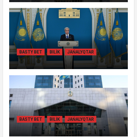
ҚАЙТАРЫЛҒАН АКТИВТЕР ЕСЕБІНЕН
84 МЫҢ ТҰРҒЫН ТҰРАҚТЫ ГАЗБЕН
ҚАМТЫЛАДЫ
BASTY BET
BILİK
JAŃALYQTAR
ТОҚАЕВ БІРНЕШЕ ІРІ АВТОЖОЛ
ЖОБАСЫНЫҢ ҚҰРЫЛЫСЫН РЕСМИ
ТҮРДЕ БАСТАП БЕРДІ
BASTY BET
BILİK
JAŃALYQTAR
ҚАЗАҚСТАНДА