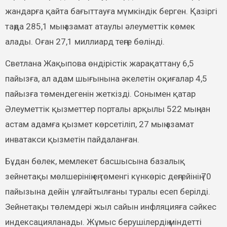
жандарға қайта бағыттауға мүмкіндік берген. Қазіргі
таңда 285,1 мың азамат атаулы әлеуметтік көмек
алады. Оған 27,1 миллиард теңге бөлінді.
Светлана Жақыпова өндірістік жарақаттану 6,5
пайызға, ал адам шығынына әкелетін оқиғалар 4,5
пайызға төмендегенін жеткізді. Сонымен қатар
Әлеуметтік қызметтер порталы арқылы 522 мыңнан
астам адамға қызмет көрсетіліп, 27 мың азамат
инватакси қызметін пайдаланған.
Бұдан бөлек, мемлекет басшысына базалық
зейнетақы мөлшерінің ең төменгі күнкөріс деңгейінің 70
пайызына дейін ұлғайтылғаны туралы есеп берілді.
Зейнетақы төлемдері жыл сайын инфляцияға сәйкес
индексацияланады. Жұмыс берушілердің міндетті