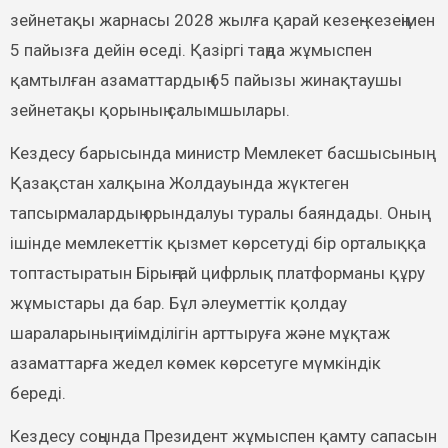
зейнетақы жарнасы 2028 жылға қарай кезең-кезеңімен
5 пайызға дейін өседі. Қазіргі таңда жұмыспен
қамтылған азаматтардың 65 пайызы жинақтаушы
зейнетақы қорының салымшылары.
Кездесу барысында министр Мемлекет басшысының
Қазақстан халқына Жолдауында жүктеген
тапсырмалардың орындалуы туралы баяндады. Оның
ішінде мемлекеттік қызмет көрсетуді бір орталыққа
топтастыратын Бірыңғай цифрлық платформаны құру
жұмыстары да бар. Бұл әлеуметтік қолдау
шараларының тиімділігін арттыруға және мұқтаж
азаматтарға жедел көмек көрсетуге мүмкіндік
береді.
Кездесу соңында Президент жұмыспен қамту сапасын