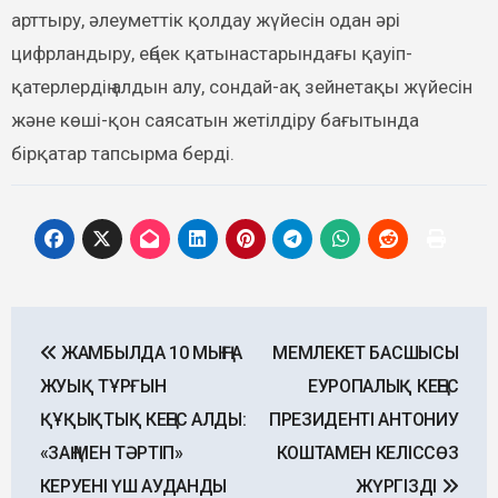
арттыру, әлеуметтік қолдау жүйесін одан әрі
цифрландыру, еңбек қатынастарындағы қауіп-
қатерлердің алдын алу, сондай-ақ зейнетақы жүйесін
және көші-қон саясатын жетілдіру бағытында
бірқатар тапсырма берді.
Post
ЖАМБЫЛДА 10 МЫҢҒА
МЕМЛЕКЕТ БАСШЫСЫ
navigation
ЖУЫҚ ТҰРҒЫН
ЕУРОПАЛЫҚ КЕҢЕС
ҚҰҚЫҚТЫҚ КЕҢЕС АЛДЫ:
ПРЕЗИДЕНТІ АНТОНИУ
«ЗАҢ МЕН ТӘРТІП»
КОШТАМЕН КЕЛІССӨЗ
КЕРУЕНІ ҮШ АУДАНДЫ
ЖҮРГІЗДІ