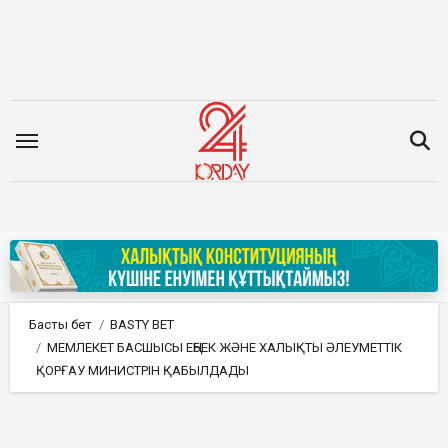
Мазмұнға
өту
Басты бет
BASTY BET
МЕМЛЕКЕТ БАСШЫСЫ ЕҢБЕК ЖӘНЕ ХАЛЫҚТЫ ӘЛЕУМЕТТІК
ҚОРҒАУ МИНИСТРІН ҚАБЫЛДАДЫ