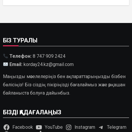
ГИДРОЭНЕРГЕТИКАНЫ ДАМЫТУДЫҢ
2035 ЖЫЛҒА ДЕЙІНГІ ЖОСПАРЫ
БЕКІТІЛДІ
БІЗ ТУРАЛЫ
Телефон:
8 747 909 2424
Email:
korday24.kz@gmail.com
Маңызды мәселелеріңіз бен ақпараттарыңызды бізбен
бөлісіңіз! Біз сіздің пікіріңізді бағалаймыз және әрқашан
байланыста болуға дайынбыз.
БІЗДІ ҚАДАҒАЛАҢЫЗ
Facebook
YouTube
Instagram
Telegram