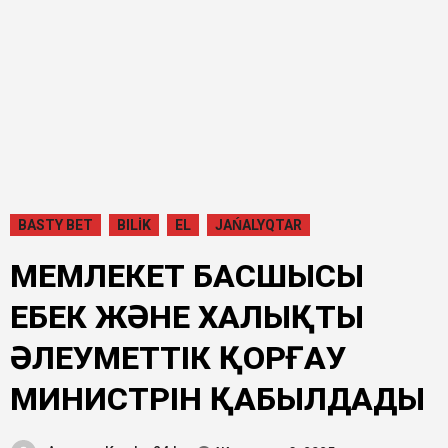
BASTY BET
BILİK
EL
JAŃALYQTAR
МЕМЛЕКЕТ БАСШЫСЫ
ЕҢБЕК ЖӘНЕ ХАЛЫҚТЫ
ӘЛЕУМЕТТІК ҚОРҒАУ
МИНИСТРІН ҚАБЫЛДАДЫ