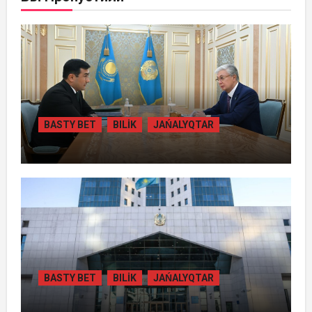
BASTY BET
BILİK
JAŃALYQTAR
ПРЕЗИДЕНТ «БӘЙТЕРЕК» ХОЛДИНГІНІҢ
БАСШЫСЫН ҚАБЫЛДАДЫ
BASTY BET
BILİK
JAŃALYQTAR
ЖАМБЫЛ ОБЛЫСЫНДА