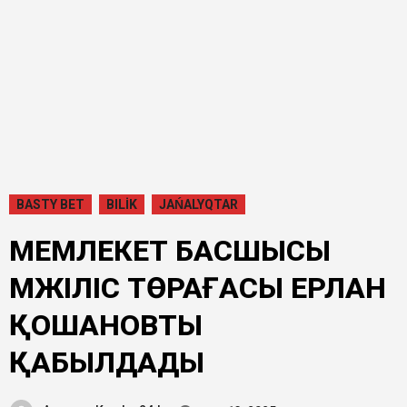
BASTY BET
BILİK
JAŃALYQTAR
МЕМЛЕКЕТ БАСШЫСЫ
МӘЖІЛІС ТӨРАҒАСЫ ЕРЛАН
ҚОШАНОВТЫ
ҚАБЫЛДАДЫ