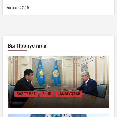
Ақпан 2025
Вы Пропустили
BASTY BET
BILİK
JAŃALYQTAR
ПРЕЗИДЕНТ «БӘЙТЕРЕК» ХОЛДИНГІНІҢ
БАСШЫСЫН ҚАБЫЛДАДЫ