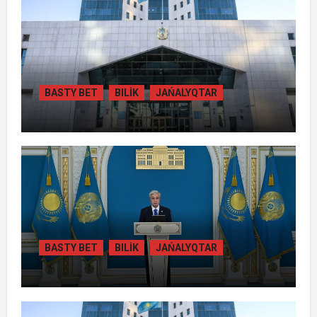
BASTY BET
BILİK
JAŃALYQTAR
ЖАМБЫЛ ОБЛЫСЫНДА
ҚАЙТАРЫЛҒАН АКТИВТЕР ЕСЕБІНЕН
84 МЫҢ ТҰРҒЫН ТҰРАҚТЫ ГАЗБЕН
ҚАМТЫЛАДЫ
BASTY BET
BILİK
JAŃALYQTAR
ТОҚАЕВ БІРНЕШЕ ІРІ АВТОЖОЛ
ЖОБАСЫНЫҢ ҚҰРЫЛЫСЫН РЕСМИ
ТҮРДЕ БАСТАП БЕРДІ