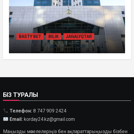
BASTY BET
BILİK
JAŃALYQTAR
ҚАЗАҚСТАНДА
ГИДРОЭНЕРГЕТИКАНЫ ДАМЫТУДЫҢ
2035 ЖЫЛҒА ДЕЙІНГІ ЖОСПАРЫ
БЕКІТІЛДІ
БІЗ ТУРАЛЫ
Телефон:
8 747 909 2424
Email:
korday24.kz@gmail.com
Маңызды мәселелеріңіз бен ақпараттарыңызды бізбен