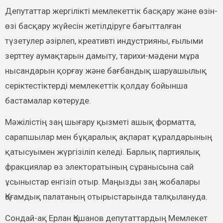
Депутаттар жергілікті мемлекеттік басқару және өзін-
өзі басқару жүйесін жетілдіруге бағытталған
түзетулер әзірлеп, креативті индустрияны, ғылыми
зерттеу аумақтарын дамыту, тарихи-мәдени мұра
нысандарын қорғау және бағбандық шаруашылық
серіктестіктерді мемлекеттік қолдау бойынша
бастамалар көтеруде.
Мәжілістің заң шығару қызметі ашық форматта,
сарапшылар мен бұқаралық ақпарат құралдарының
қатысуымен жүргізіліп келеді. Барлық партиялық
фракциялар өз электоратының сұранысына сай
ұсыныстар енгізіп отыр. Маңызды заң жобалары
Қоғамдық палатаның отырыстарында талқылануда.
Сондай-ақ Ерлан Қошанов депутаттардың Мемлекет