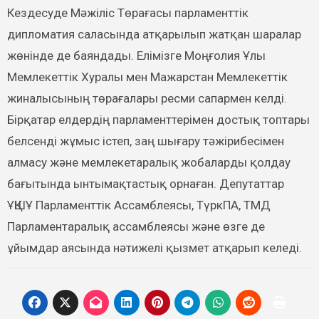
Кездесуде Мәжіліс Төрағасы парламенттік
дипломатия саласында атқарылып жатқан шаралар
жөнінде де баяндады. Елімізге Моңғолия Ұлы
Мемлекеттік Хуралы мен Мажарстан Мемлекеттік
жиналысының төрағалары ресми сапармен келді.
Бірқатар елдердің парламенттерімен достық топтары
белсенді жұмыс істеп, заң шығару тәжірибесімен
алмасу және мемлекетаралық жобаларды қолдау
бағытында ынтымақтастық орнаған. Депутаттар
ҰҚШҰ Парламенттік Ассамблеясы, ТүркПА, ТМД
Парламентаралық ассамблеясы және өзге де
ұйымдар аясында нәтижелі қызмет атқарып келеді.