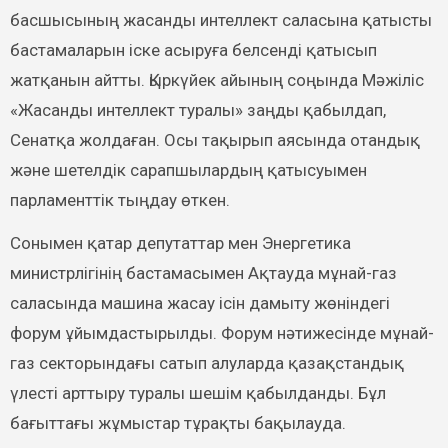
басшысының жасанды интеллект саласына қатысты
бастамаларын іске асыруға белсенді қатысып
жатқанын айтты. Қыркүйек айының соңында Мәжіліс
«Жасанды интеллект туралы» заңды қабылдап,
Сенатқа жолдаған. Осы тақырып аясында отандық
және шетелдік сарапшылардың қатысуымен
парламенттік тыңдау өткен.
Сонымен қатар депутаттар мен Энергетика
министрлігінің бастамасымен Ақтауда мұнай-газ
саласында машина жасау ісін дамыту жөніндегі
форум ұйымдастырылды. Форум нәтижесінде мұнай-
газ секторындағы сатып алуларда қазақстандық
үлесті арттыру туралы шешім қабылданды. Бұл
бағыттағы жұмыстар тұрақты бақылауда.