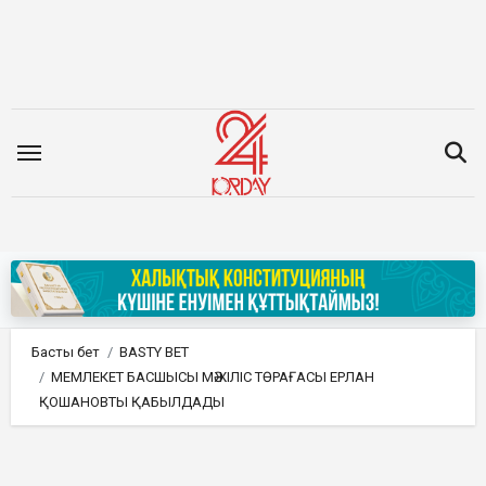
Мазмұнға
өту
Басты бет
BASTY BET
МЕМЛЕКЕТ БАСШЫСЫ МӘЖІЛІС ТӨРАҒАСЫ ЕРЛАН
ҚОШАНОВТЫ ҚАБЫЛДАДЫ