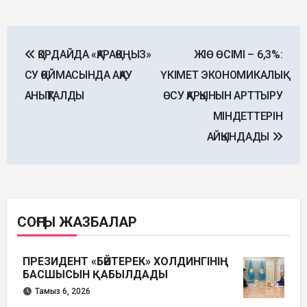
Post
ҚОРДАЙДА «ҚАРАҚОҢЫЗ»
ЖІӨ ӨСІМІ – 6,3%:
navigation
СУ ҚОЙМАСЫНДА АҚАУ
ҮКІМЕТ ЭКОНОМИКАЛЫҚ
АНЫҚТАЛДЫ
ӨСУ ҚАРҚЫНЫН АРТТЫРУ
МІНДЕТТЕРІН
АЙҚЫНДАДЫ
СОҢҒЫ ЖАЗБАЛАР
ПРЕЗИДЕНТ «БӘЙТЕРЕК» ХОЛДИНГІНІҢ
БАСШЫСЫН ҚАБЫЛДАДЫ
Тамыз 6, 2026