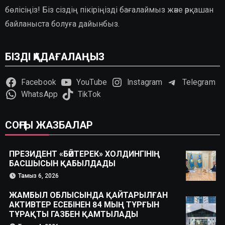
бөлісіңіз! Біз сіздің пікіріңізді бағалаймыз және әрқашан
байланыста болуға дайынбыз.
БІЗДІ ҚАДАҒАЛАҢЫЗ
Facebook
YouTube
Instagram
Telegram
WhatsApp
TikTok
СОҢҒЫ ЖАЗБАЛАР
ПРЕЗИДЕНТ «БӘЙТЕРЕК» ХОЛДИНГІНІҢ
БАСШЫСЫН ҚАБЫЛДАДЫ
Тамыз 6, 2026
ЖАМБЫЛ ОБЛЫСЫНДА ҚАЙТАРЫЛҒАН
АКТИВТЕР ЕСЕБІНЕН 84 МЫҢ ТҰРҒЫН
ТҰРАҚТЫ ГАЗБЕН ҚАМТЫЛАДЫ