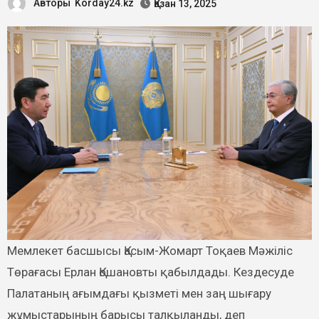
Авторы
Korday24.kz
Қазан 13, 2025
Мемлекет басшысы Қасым-Жомарт Тоқаев Мәжіліс
Төрағасы Ерлан Қошановты қабылдады. Кездесуде
Палатаның ағымдағы қызметі мен заң шығару
жұмыстарының барысы талқыланды, деп