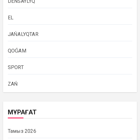
DENSAÝLYQ
EL
JAŃALYQTAR
QOǴAM
SPORT
ZAŃ
МҰРАҒАТ
Тамыз 2026