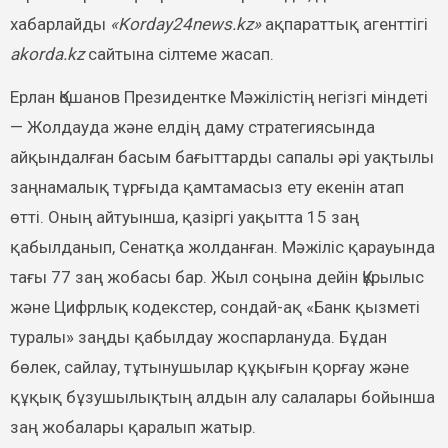
хабарлайды
«Korday24news.kz»
ақпараттық агенттігі
akorda.kz
сайтына сілтеме жасап.
Ерлан Қошанов Президентке Мәжілістің негізгі міндеті
— Жолдауда және елдің даму стратегиясында
айқындалған басым бағыттарды сапалы әрі уақтылы
заңнамалық тұрғыда қамтамасыз ету екенін атап
өтті. Оның айтуынша, қазіргі уақытта 15 заң
қабылданып, Сенатқа жолданған. Мәжіліс қарауында
тағы 77 заң жобасы бар. Жыл соңына дейін Құрылыс
және Цифрлық кодекстер, сондай-ақ «Банк қызметі
туралы» заңды қабылдау жоспарлануда. Бұдан
бөлек, сайлау, тұтынушылар құқығын қорғау және
құқық бұзушылықтың алдын алу салалары бойынша
заң жобалары қаралып жатыр.