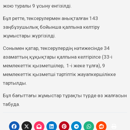
жою туралы 9 ұсыну енгізілді.
Бұл ретте, тексерулермен анықталған 143
заңбұзушылық бойынша қалпына келтіру
жұмыстары жүргізілді.
Сонымен қатар, тексерулердің нәтижесінде 34
азаматтың құқықтары қалпына келтірілсе (33-і
мемлекеттік қызметшілер, 1-і жеке тұлға), 9
мемлекеттік қызметші тәртіптік жауапкершілікке
тартылды.
Бұл бағыттағы жұмыстар тұрақты түрде өз жалғасын
табуда.