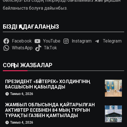
бөлісіңіз! Біз сіздің пікіріңізді бағалаймыз және әрқашан
байланыста болуға дайынбыз.
БІЗДІ ҚАДАҒАЛАҢЫЗ
Facebook
YouTube
Instagram
Telegram
WhatsApp
TikTok
СОҢҒЫ ЖАЗБАЛАР
ПРЕЗИДЕНТ «БӘЙТЕРЕК» ХОЛДИНГІНІҢ
БАСШЫСЫН ҚАБЫЛДАДЫ
Тамыз 6, 2026
ЖАМБЫЛ ОБЛЫСЫНДА ҚАЙТАРЫЛҒАН
АКТИВТЕР ЕСЕБІНЕН 84 МЫҢ ТҰРҒЫН
ТҰРАҚТЫ ГАЗБЕН ҚАМТЫЛАДЫ
Тамыз 4, 2026