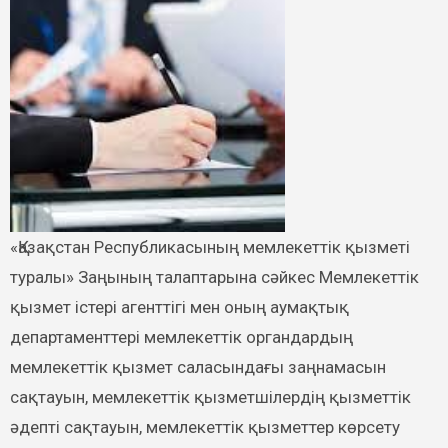
«Қазақстан Республикасының мемлекеттік қызметі
туралы» Заңының талаптарына сәйкес Мемлекеттік
қызмет істері агенттігі мен оның аумақтық
департаменттері мемлекеттiк органдардың
мемлекеттік қызмет саласындағы заңнамасын
сақтауын, мемлекеттік қызметшілердің қызметтік
әдепті сақтауын, мемлекеттік қызметтер көрсету