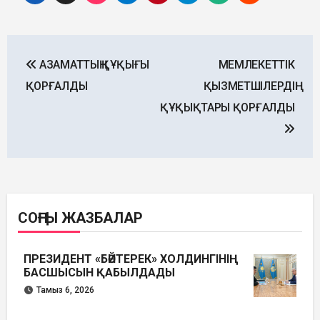
Post
АЗАМАТТЫҢ ҚҰҚЫҒЫ
МЕМЛЕКЕТТІК
navigation
ҚОРҒАЛДЫ
ҚЫЗМЕТШІЛЕРДІҢ
ҚҰҚЫҚТАРЫ ҚОРҒАЛДЫ
СОҢҒЫ ЖАЗБАЛАР
ПРЕЗИДЕНТ «БӘЙТЕРЕК» ХОЛДИНГІНІҢ
БАСШЫСЫН ҚАБЫЛДАДЫ
Тамыз 6, 2026