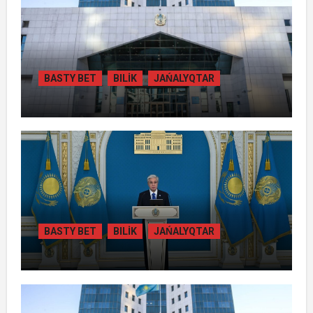
BASTY BET
BILİK
JAŃALYQTAR
ЖАМБЫЛ ОБЛЫСЫНДА
ҚАЙТАРЫЛҒАН АКТИВТЕР ЕСЕБІНЕН
84 МЫҢ ТҰРҒЫН ТҰРАҚТЫ ГАЗБЕН
ҚАМТЫЛАДЫ
BASTY BET
BILİK
JAŃALYQTAR
ТОҚАЕВ БІРНЕШЕ ІРІ АВТОЖОЛ
ЖОБАСЫНЫҢ ҚҰРЫЛЫСЫН РЕСМИ
ТҮРДЕ БАСТАП БЕРДІ