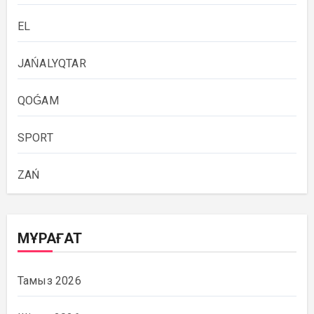
EL
JAŃALYQTAR
QOǴAM
SPORT
ZAŃ
МҰРАҒАТ
Тамыз 2026