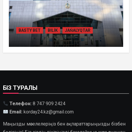
BASTY BET
BILİK
JAŃALYQTAR
ҚАЗАҚСТАНДА
ГИДРОЭНЕРГЕТИКАНЫ ДАМЫТУДЫҢ
2035 ЖЫЛҒА ДЕЙІНГІ ЖОСПАРЫ
БЕКІТІЛДІ
БІЗ ТУРАЛЫ
Телефон:
8 747 909 2424
Email:
korday24.kz@gmail.com
Маңызды мәселелеріңіз бен ақпараттарыңызды бізбен