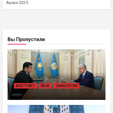
Ақпан 2025
Вы Пропустили
BASTY BET
BILİK
JAŃALYQTAR
ПРЕЗИДЕНТ «БӘЙТЕРЕК» ХОЛДИНГІНІҢ
БАСШЫСЫН ҚАБЫЛДАДЫ