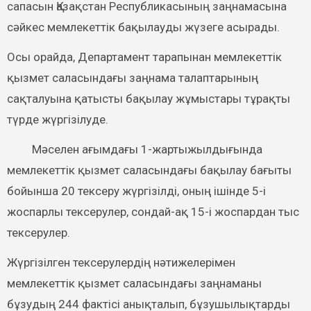
сапасын Қазақстан Республикасының заңнамасына
сәйкес мемлекеттік бақылауды жүзеге асырады.
Осы орайда, Департамент тарапынан мемлекеттік
қызмет саласындағы заңнама талаптарының
сақталуына қатысты бақылау жұмыстары тұрақты
түрде жүргізілуде.
Мәселен ағымдағы 1-жартыжылдығында
мемлекеттік қызмет саласындағы бақылау бағыты
бойынша 20 тексеру жүргізілді, оның ішінде 5-і
жоспарлы тексерулер, сондай-ақ 15-і жоспардан тыс
тексерулер.
Жүргізілген тексерулердің нәтижелерімен
мемлекеттік қызмет саласындағы заңнаманы
бұзудың 244 фактісі анықталып, бұзушылықтарды