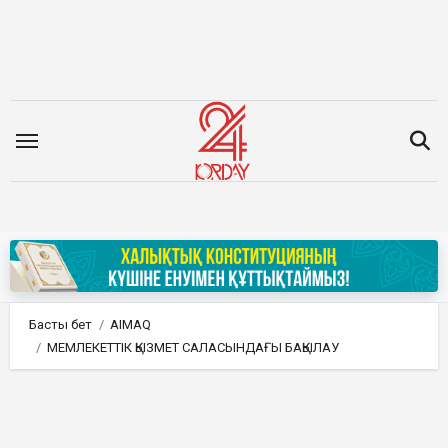
Мазмұнға
өту
Басты бет
AIMAQ
МЕМЛЕКЕТТІК ҚЫЗМЕТ САЛАСЫНДАҒЫ БАҚЫЛАУ