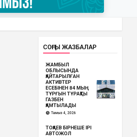
СОҢҒЫ ЖАЗБАЛАР
ЖАМБЫЛ
ОБЛЫСЫНДА
ҚАЙТАРЫЛҒАН
АКТИВТЕР
ЕСЕБІНЕН 84 МЫҢ
ТҰРҒЫН ТҰРАҚТЫ
ГАЗБЕН
ҚАМТЫЛАДЫ
Тамыз 4, 2026
ТОҚАЕВ БІРНЕШЕ ІРІ
АВТОЖОЛ