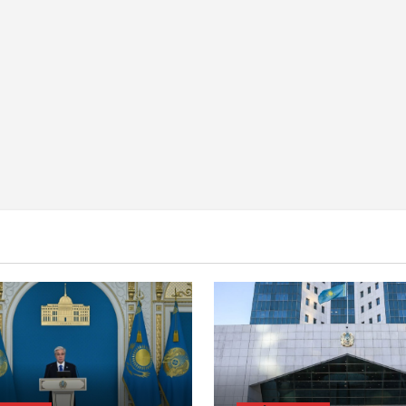
Y BET
BILİK
BASTY BET
BILİK