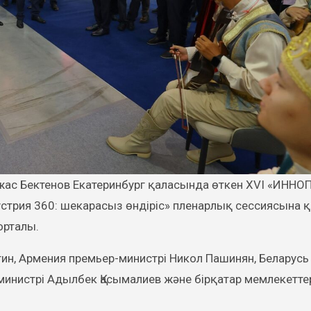
стрия 360: шекарасыз өндіріс» пленарлық сессиясына 
орталы.
ин, Армения премьер-министрі Никол Пашинян, Беларусь 
министрі Адылбек Қасымалиев және бірқатар мемлекетте