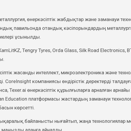
аллургия, өнеркәсіптік жабдықтар және заманауи техн
ндық павильонда отандық кәсіпорындардың металлургия
мелері ұсынылды.
mLitKZ, Tengry Tyres, Orda Glass, Silk Road Electronics, 
ы.
іптік жасанды интеллект, микроэлектроника және техн
. CoreInsight компаниясы өндірістік деректерді талдауғ
са, Texer.ai өнеркәсіптік құрылғыларға арналған арнайы
san Education платформасы жастардың заманауи технол
басын көрсетті.
ықаралық байланысты нығайтып, жаңа технологиялар м
н маңызды алаңға айналды.