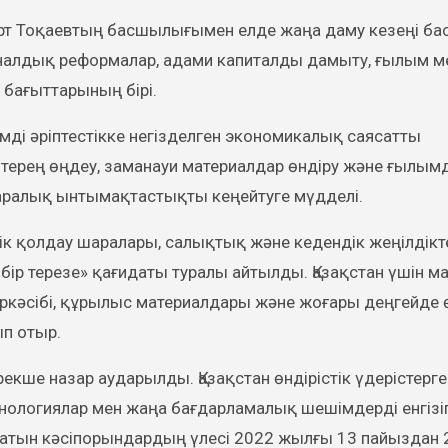
арт Тоқаевтың басшылығымен елде жаңа даму кезеңі ба
ионалдық реформалар, адами капиталды дамыту, ғылым м
 бағыттарының бірі.
мді әріптестікке негізделген экономикалық саясатты
 терең өңдеу, заманауи материалдар өндіру және ғылы
аралық ынтымақтастықты кеңейтуге мүдделі.
к қолдау шаралары, салықтық және кедендік жеңілдікт
ір терезе» қағидаты туралы айтылды. Қазақстан үшін м
неркәсібі, құрылыс материалдары және жоғары деңгейде
ып отыр.
екше назар аударылды. Қазақстан өндірістік үдерістерг
ехнологиялар мен жаңа бағдарламалық шешімдерді енгізіп
атын кәсіпорындардың үлесі 2022 жылғы 13 пайыздан 