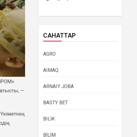
САНАТТАР
AGRO
AIMAQ
ARNAIY JOBA
қатысты, —
BASTY BET
Үкіметінің
BILİK
рдің
BİLİM