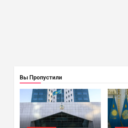
BASTY BET
BILİK
BAST
Вы Пропустили