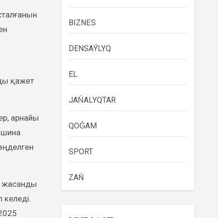
сталғанын
BIZNES
ен
DENSAÝLYQ
EL
мды қажет
JAŃALYQTAR
ер, арнайы
QOǴAM
ашина
 өңделген
SPORT
ZAŃ
е жасанды
 келеді.
2025