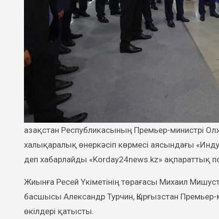
халықаралық өнеркәсіп көрмесі аясындағы «Инду
деп хабарлайды «Korday24news.kz» ақпараттық п
Жиынға Ресей Үкіметінің төрағасы Михаил Мишуст
басшысы Александр Турчин, Қырғызстан Премьер-
өкілдері қатысты.