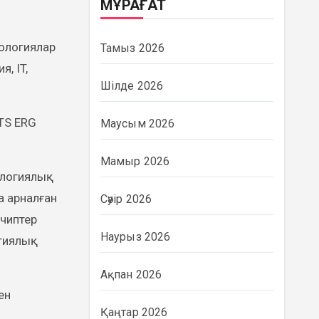
МҰРАҒАТ
ологиялар
Тамыз 2026
, IT,
Шілде 2026
BTS ERG
Маусым 2026
Мамыр 2026
ологиялық
а арналған
Сәуір 2026
 чиптер
Наурыз 2026
огиялық
Ақпан 2026
ен
Қаңтар 2026