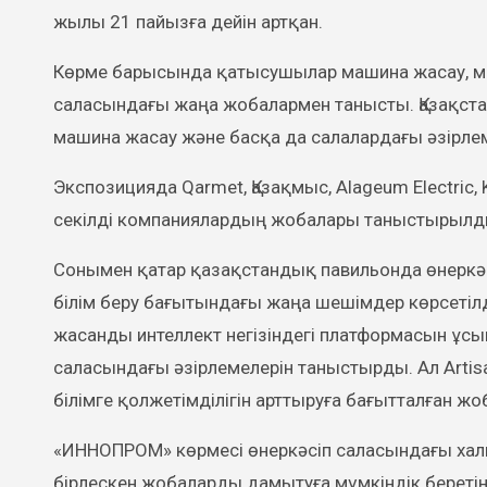
жылы 21 пайызға дейін артқан.
Көрме барысында қатысушылар машина жасау, мет
саласындағы жаңа жобалармен танысты. Қазақста
машина жасау және басқа да салалардағы әзірле
Экспозицияда Qarmet, Қазақмыс, Alageum Electric, Ka
секілді компаниялардың жобалары таныстырылд
Сонымен қатар қазақстандық павильонда өнеркәс
білім беру бағытындағы жаңа шешімдер көрсетілді
жасанды интеллект негізіндегі платформасын ұсын
саласындағы әзірлемелерін таныстырды. Ал Arti
білімге қолжетімділігін арттыруға бағытталған жо
«ИННОПРОМ» көрмесі өнеркәсіп саласындағы хал
бірлескен жобаларды дамытуға мүмкіндік береті