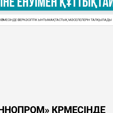
КӨРМЕСІНДЕ ӨНЕРКӘСІПТІК ЫНТЫМАҚТАСТЫҚ МӘСЕЛЕЛЕРІН ТАЛҚЫЛАДЫ
ННОПРОМ» КӨРМЕСІНДЕ