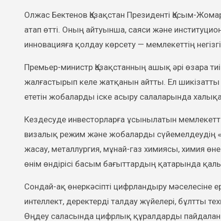
Олжас Бектенов Қазақстан Президенті Қасым-Жом
атап өтті. Оның айтуынша, саяси және институц
инновацияға қолдау көрсету — мемлекеттің негізгі
Премьер-министр Қазақстанның ашық әрі өзара тиі
жалғастырып келе жатқанын айтты. Ел шикізатты
ететін жобаларды іске асыру салаларында халық
Кездесуде инвесторларға ұсынылатын мемлекетті
визалық режим және жобаларды сүйемелдеудің «б
жасау, металлургия, мұнай-газ химиясы, химия ө
өнім өндірісі басым бағыттардың қатарында қал
Сондай-ақ өнеркәсіпті цифрландыру мәселесіне ер
интеллект, деректерді талдау жүйелері, бұлтты т
Өңдеу саласында цифрлық құралдарды пайдалан