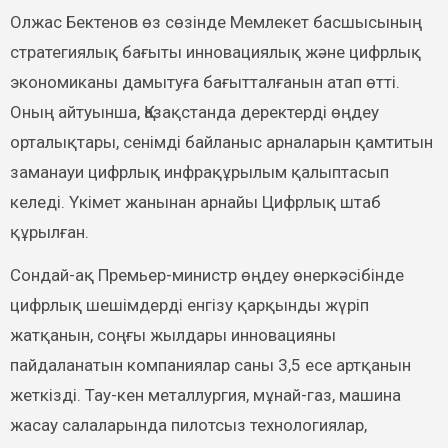
Олжас Бектенов өз сөзінде Мемлекет басшысының
стратегиялық бағыты инновациялық және цифрлық
экономиканы дамытуға бағытталғанын атап өтті.
Оның айтуынша, Қазақстанда деректерді өңдеу
орталықтары, сенімді байланыс арналарын қамтитын
заманауи цифрлық инфрақұрылым қалыптасып
келеді. Үкімет жанынан арнайы Цифрлық штаб
құрылған.
Сондай-ақ Премьер-министр өңдеу өнеркәсібінде
цифрлық шешімдерді енгізу қарқынды жүріп
жатқанын, соңғы жылдары инновацияны
пайдаланатын компаниялар саны 3,5 есе артқанын
жеткізді. Тау-кен металлургия, мұнай-газ, машина
жасау салаларында пилотсыз технологиялар,