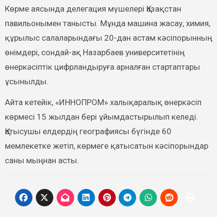
Көрме аясында делегация мүшелері Қазақстан
павильонымен танысты. Мұнда машина жасау, химия,
құрылыс салаларындағы 20-дан астам кәсіпорынның
өнімдері, сондай-ақ Назарбаев университетінің
өнеркәсіптік цифрландыруға арналған стартаптары
ұсынылды.
Айта кетейік, «ИННОПРОМ» халықаралық өнеркәсіп
көрмесі 15 жылдан бері ұйымдастырылып келеді.
Қатысушы елдердің географиясы бүгінде 60
мемлекетке жетіп, көрмеге қатысатын кәсіпорындар
саны мыңнан асты.