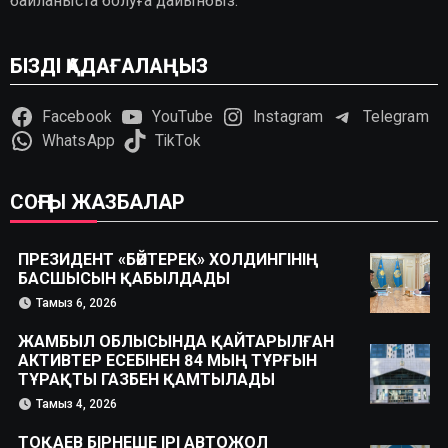
байланыста болуға дайынбыз.
БІЗДІ ҚАДАҒАЛАҢЫЗ
Facebook
YouTube
Instagram
Telegram
WhatsApp
TikTok
СОҢҒЫ ЖАЗБАЛАР
ПРЕЗИДЕНТ «БӘЙТЕРЕК» ХОЛДИНГІНІҢ
БАСШЫСЫН ҚАБЫЛДАДЫ
Тамыз 6, 2026
ЖАМБЫЛ ОБЛЫСЫНДА ҚАЙТАРЫЛҒАН
АКТИВТЕР ЕСЕБІНЕН 84 МЫҢ ТҰРҒЫН
ТҰРАҚТЫ ГАЗБЕН ҚАМТЫЛАДЫ
Тамыз 4, 2026
ТОҚАЕВ БІРНЕШЕ ІРІ АВТОЖОЛ