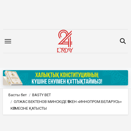
Мазмұнға
өту
Басты бет
BASTY BET
ОЛЖАС БЕКТЕНОВ МИНСКІДЕ ӨТКЕН «ИННОПРОМ.БЕЛАРУСЬ»
КӨРМЕСІНЕ ҚАТЫСТЫ