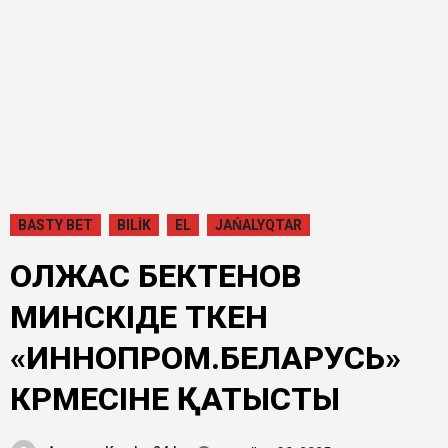
BASTY BET
BILİK
EL
JAŃALYQTAR
ОЛЖАС БЕКТЕНОВ
МИНСКІДЕ ӨТКЕН
«ИННОПРОМ.БЕЛАРУСЬ»
КӨРМЕСІНЕ ҚАТЫСТЫ