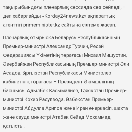
тақырыбындағы пленарлық сессияда сөз сөйледі, –
деп хабарлайды «Korday24news.kz» ақпараттық
агенттігі primeminister.kz сайтына сілтеме жасап.
Пленарлық отырысқа Беларусь Республикасының
Премьер-министрі Александр Турчин, Ресей
Федерациясы Үкіметінің төрағасы Михаил Мишустин,
Әзербайжан Республикасының Премьер-министрі Әли
Асадов, Қырғызстан Республикасы Министрлер
кабинетінің төрағасы – Президент Әкімшілігінің
басшысы Адылбек Касымалиев, Тәжікстан Премьер-
министрі Кохир Расулзода, Өзбекстан Премьер-
министрі Абдулла Арипов және Иран өнеркәсіп, шахта
және сауда министрі Атабек Сейед Мохаммад
қатысты.