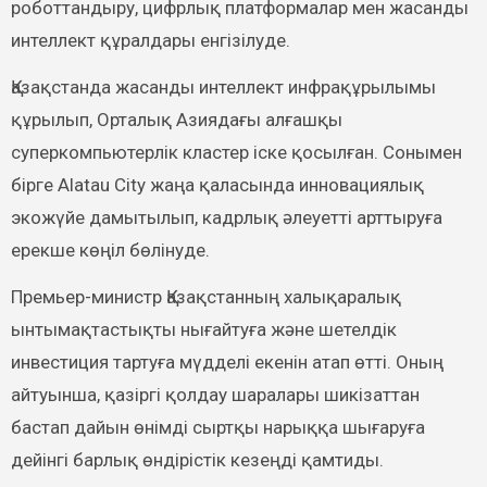
роботтандыру, цифрлық платформалар мен жасанды
интеллект құралдары енгізілуде.
Қазақстанда жасанды интеллект инфрақұрылымы
құрылып, Орталық Азиядағы алғашқы
суперкомпьютерлік кластер іске қосылған. Сонымен
бірге Alatau City жаңа қаласында инновациялық
экожүйе дамытылып, кадрлық әлеуетті арттыруға
ерекше көңіл бөлінуде.
Премьер-министр Қазақстанның халықаралық
ынтымақтастықты нығайтуға және шетелдік
инвестиция тартуға мүдделі екенін атап өтті. Оның
айтуынша, қазіргі қолдау шаралары шикізаттан
бастап дайын өнімді сыртқы нарыққа шығаруға
дейінгі барлық өндірістік кезеңді қамтиды.