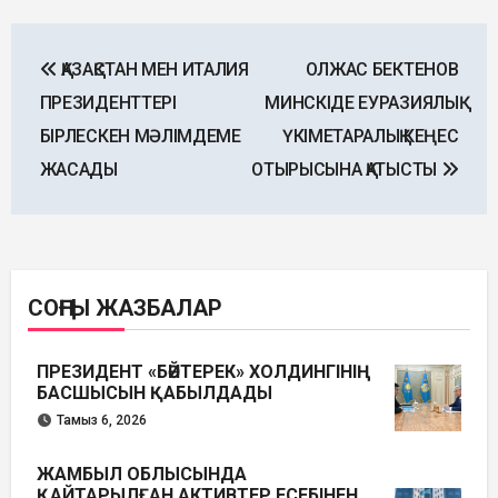
Post
ҚАЗАҚСТАН МЕН ИТАЛИЯ
ОЛЖАС БЕКТЕНОВ
navigation
ПРЕЗИДЕНТТЕРІ
МИНСКІДЕ ЕУРАЗИЯЛЫҚ
БІРЛЕСКЕН МӘЛІМДЕМЕ
ҮКІМЕТАРАЛЫҚ КЕҢЕС
ЖАСАДЫ
ОТЫРЫСЫНА ҚАТЫСТЫ
СОҢҒЫ ЖАЗБАЛАР
ПРЕЗИДЕНТ «БӘЙТЕРЕК» ХОЛДИНГІНІҢ
БАСШЫСЫН ҚАБЫЛДАДЫ
Тамыз 6, 2026
ЖАМБЫЛ ОБЛЫСЫНДА
ҚАЙТАРЫЛҒАН АКТИВТЕР ЕСЕБІНЕН