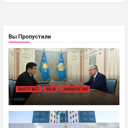
Вы Пропустили
BASTY BET
BILİK
JAŃALYQTAR
ПРЕЗИДЕНТ «БӘЙТЕРЕК» ХОЛДИНГІНІҢ
БАСШЫСЫН ҚАБЫЛДАДЫ