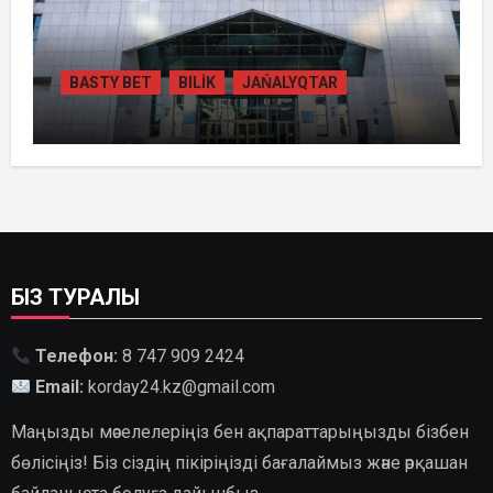
BASTY BET
BILİK
JAŃALYQTAR
ҚАЗАҚСТАНДА
ГИДРОЭНЕРГЕТИКАНЫ ДАМЫТУДЫҢ
2035 ЖЫЛҒА ДЕЙІНГІ ЖОСПАРЫ
БЕКІТІЛДІ
БІЗ ТУРАЛЫ
Телефон:
8 747 909 2424
Email:
korday24.kz@gmail.com
Маңызды мәселелеріңіз бен ақпараттарыңызды бізбен
бөлісіңіз! Біз сіздің пікіріңізді бағалаймыз және әрқашан