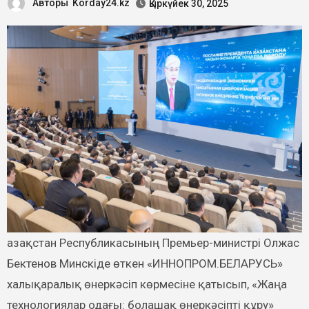
Авторы
Korday24.kz
Қыркүйек 30, 2025
Бектенов Минскіде өткен «ИННОПРОМ.БЕЛАРУСЬ»
халықаралық өнеркәсіп көрмесіне қатысып, «Жаңа
технологиялар одағы: болашақ өнеркәсіпті құру»