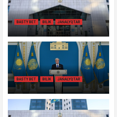
BASTY BET
BILİK
JAŃALYQTAR
ЖАМБЫЛ ОБЛЫСЫНДА
ҚАЙТАРЫЛҒАН АКТИВТЕР ЕСЕБІНЕН
84 МЫҢ ТҰРҒЫН ТҰРАҚТЫ ГАЗБЕН
ҚАМТЫЛАДЫ
BASTY BET
BILİK
JAŃALYQTAR
ТОҚАЕВ БІРНЕШЕ ІРІ АВТОЖОЛ
ЖОБАСЫНЫҢ ҚҰРЫЛЫСЫН РЕСМИ
ТҮРДЕ БАСТАП БЕРДІ