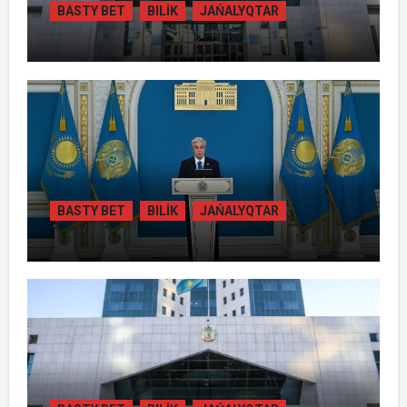
BASTY BET
BILİK
JAŃALYQTAR
ЖАМБЫЛ ОБЛЫСЫНДА ҚАЙТАРЫЛҒАН
АКТИВТЕР ЕСЕБІНЕН 84 МЫҢ ТҰРҒЫН
ТҰРАҚТЫ ГАЗБЕН ҚАМТЫЛАДЫ
BASTY BET
BILİK
JAŃALYQTAR
ТОҚАЕВ БІРНЕШЕ ІРІ АВТОЖОЛ
ЖОБАСЫНЫҢ ҚҰРЫЛЫСЫН РЕСМИ
ТҮРДЕ БАСТАП БЕРДІ