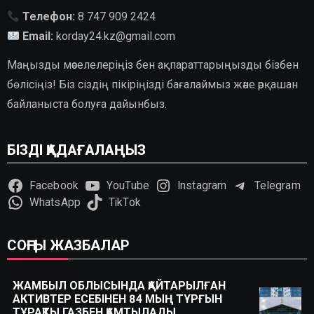
Телефон:
8 747 909 2424
Email:
korday24.kz@gmail.com
Маңызды мәселелеріңіз бен ақпараттарыңызды бізбен
бөлісіңіз! Біз сіздің пікіріңізді бағалаймыз және әрқашан
байланыста болуға дайынбыз.
БІЗДІ ҚАДАҒАЛАҢЫЗ
Facebook
YouTube
Instagram
Telegram
WhatsApp
TikTok
СОҢҒЫ ЖАЗБАЛАР
ЖАМБЫЛ ОБЛЫСЫНДА ҚАЙТАРЫЛҒАН
АКТИВТЕР ЕСЕБІНЕН 84 МЫҢ ТҰРҒЫН
ТҰРАҚТЫ ГАЗБЕН ҚАМТЫЛАДЫ