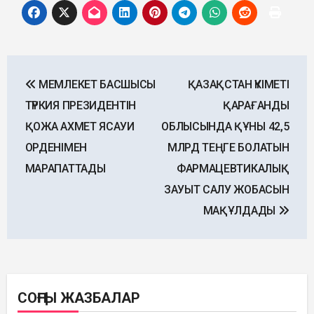
Post
МЕМЛЕКЕТ БАСШЫСЫ
ҚАЗАҚСТАН ҮКІМЕТІ
navigation
ТҮРКИЯ ПРЕЗИДЕНТІН
ҚАРАҒАНДЫ
ҚОЖА АХМЕТ ЯСАУИ
ОБЛЫСЫНДА ҚҰНЫ 42,5
ОРДЕНІМЕН
МЛРД ТЕҢГЕ БОЛАТЫН
МАРАПАТТАДЫ
ФАРМАЦЕВТИКАЛЫҚ
ЗАУЫТ САЛУ ЖОБАСЫН
МАҚҰЛДАДЫ
СОҢҒЫ ЖАЗБАЛАР