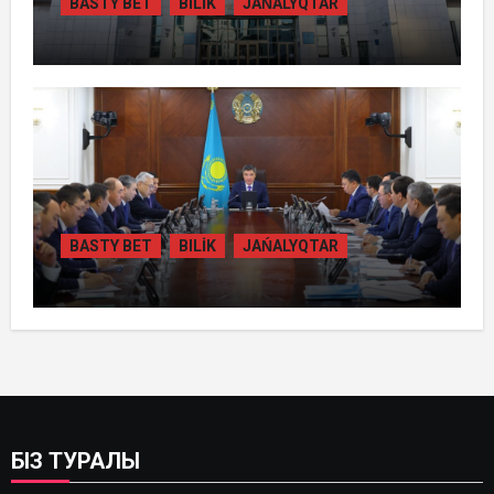
BASTY BET
BILİK
JAŃALYQTAR
ҚАЗАҚСТАНДА ГИДРОЭНЕРГЕТИКАНЫ
ДАМЫТУДЫҢ 2035 ЖЫЛҒА ДЕЙІНГІ
ЖОСПАРЫ БЕКІТІЛДІ
BASTY BET
BILİK
JAŃALYQTAR
ОЛЖАС БЕКТЕНОВ ЭНЕРГЕТИКА
ЖӘНЕ КОММУНАЛДЫҚ
ИНФРАҚҰРЫЛЫМДЫ ЖАҢҒЫРТУ
ЖҰМЫСТАРЫН ЖЕДЕЛДЕТУДІ
ТАПСЫРДЫ
БІЗ ТУРАЛЫ