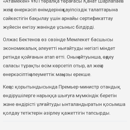
«Атамекен» ҰКП төралқа төрағасы Қанат Шарлапаев
жеңіл өнеркәсіп өнімдерінің қауіпсіздік талаптарына
сәйкестігін бақылау үшін арнайы сертификаттау
жүйесін енгізу жөнінде ұсыныс білдірді.
Олжас Бектенов өз сөзінде Мемлекет басшысы
экономикалық әлеуетті нығайтуды негізгі міндет
ретінде қойғанын атап өтті. Оның айтуынша, өңдеу
саласы тұрақты өсім көрсетіп отыр, ал жеңіл
өнеркәсіптің әлеуметтік маңызы ерекше.
Кеңес қорытындысында Премьер-министр отандық
өндірушілерге нарыққа шығуға мүмкіндік беретін
және өндірісті ұлғайтуды ынталандыратын қосымша
қолдау тетіктерін әзірлеу қажеттігін тапсырды.