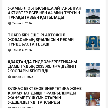
ЖАМБЫЛ ОБЛЫСЫНДА ҚАЙТАРЫЛҒАН
АКТИВТЕР ЕСЕБІНЕН 84 МЫҢ ТҰРҒЫН
ТҰРАҚТЫ ГАЗБЕН ҚАМТЫЛАДЫ
Тамыз 4, 2026
ТОҚАЕВ БІРНЕШЕ ІРІ АВТОЖОЛ
ЖОБАСЫНЫҢ ҚҰРЫЛЫСЫН РЕСМИ
ТҮРДЕ БАСТАП БЕРДІ
Тамыз 4, 2026
ҚАЗАҚСТАНДА ГИДРОЭНЕРГЕТИКАНЫ
ДАМЫТУДЫҢ 2035 ЖЫЛҒА ДЕЙІНГІ
ЖОСПАРЫ БЕКІТІЛДІ
Шілде 31, 2026
ОЛЖАС БЕКТЕНОВ ЭНЕРГЕТИКА ЖӘНЕ
КОММУНАЛДЫҚ ИНФРАҚҰРЫЛЫМДЫ
ЖАҢҒЫРТУ ЖҰМЫСТАРЫН
ЖЕДЕЛДЕТУДІ ТАПСЫРДЫ