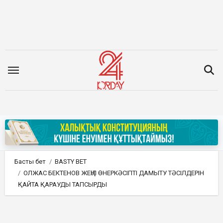
Мазмұнға
өту
Басты бет
BASTY BET
ОЛЖАС БЕКТЕНОВ ЖЕҢІЛ ӨНЕРКӘСІПТІ ДАМЫТУ ТӘСІЛДЕРІН
ҚАЙТА ҚАРАУДЫ ТАПСЫРДЫ