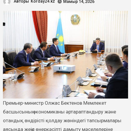
Авторы
Korday24.kz
Мамыр 14, 2026
Премьер-министр Олжас Бектенов Мемлекет
басшысының экономиканы әртараптандыру және
отандық өндірісті қолдау жөніндегі тапсырмалары
аясында жеңіл өнеркәсіпті дамыту мәселелеріне