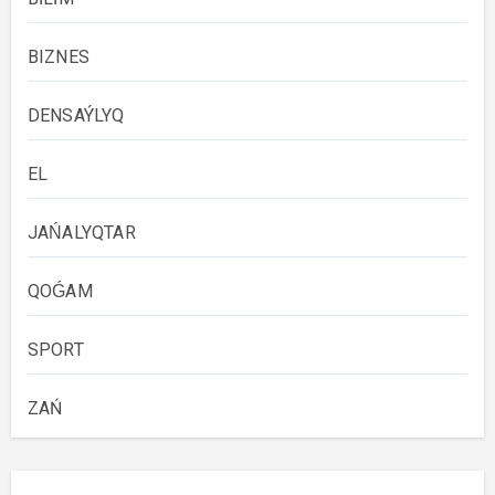
BIZNES
DENSAÝLYQ
EL
JAŃALYQTAR
QOǴAM
SPORT
ZAŃ