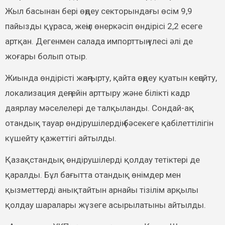
Жыл басынан бері өңдеу секторындағы өсім 9,9
пайызды құраса, жеңіл өнеркәсіп өндірісі 2,2 есеге
артқан. Дегенмен салада импорттың үлесі әлі де
жоғары болып отыр.
Жиында өндірісті жаңғырту, қайта өңдеу қуатын кеңейту,
локализация деңгейін арттыру және білікті кадр
даярлау мәселелері де талқыланды. Сондай-ақ
отандық тауар өндірушілердің бәсекеге қабілеттілігін
күшейту қажеттігі айтылды.
Қазақстандық өндірушілерді қолдау тетіктері де
қаралды. Бұл бағытта отандық өнімдер мен
қызметтерді анықтайтын арнайы тізілім арқылы
қолдау шаралары жүзеге асырылатыны айтылды.