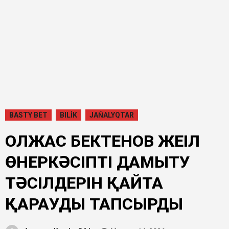
BASTY BET
BILİK
JAŃALYQTAR
ОЛЖАС БЕКТЕНОВ ЖЕҢІЛ
ӨНЕРКӘСІПТІ ДАМЫТУ
ТӘСІЛДЕРІН ҚАЙТА
ҚАРАУДЫ ТАПСЫРДЫ