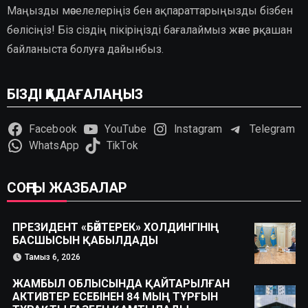
Маңызды мәселелеріңіз бен ақпараттарыңызды бізбен
бөлісіңіз! Біз сіздің пікіріңізді бағалаймыз және әрқашан
байланыста болуға дайынбыз.
БІЗДІ ҚАДАҒАЛАҢЫЗ
Facebook
YouTube
Instagram
Telegram
WhatsApp
TikTok
СОҢҒЫ ЖАЗБАЛАР
ПРЕЗИДЕНТ «БӘЙТЕРЕК» ХОЛДИНГІНІҢ
БАСШЫСЫН ҚАБЫЛДАДЫ
Тамыз 6, 2026
ЖАМБЫЛ ОБЛЫСЫНДА ҚАЙТАРЫЛҒАН
АКТИВТЕР ЕСЕБІНЕН 84 МЫҢ ТҰРҒЫН