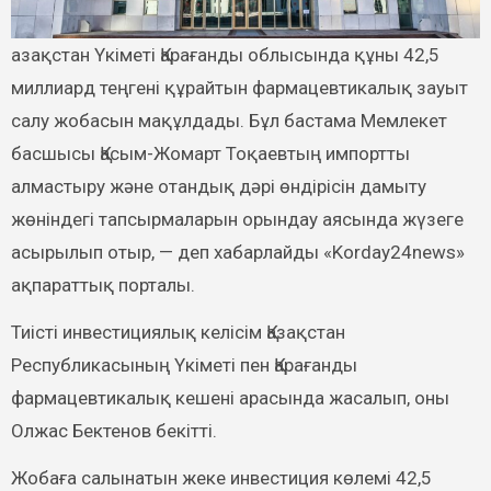
миллиард теңгені құрайтын фармацевтикалық зауыт
салу жобасын мақұлдады. Бұл бастама Мемлекет
басшысы Қасым-Жомарт Тоқаевтың импортты
алмастыру және отандық дәрі өндірісін дамыту
жөніндегі тапсырмаларын орындау аясында жүзеге
асырылып отыр, — деп хабарлайды «Korday24news»
ақпараттық порталы.
Тиісті инвестициялық келісім Қазақстан
Республикасының Үкіметі пен Қарағанды
фармацевтикалық кешені арасында жасалып, оны
Олжас Бектенов бекітті.
Жобаға салынатын жеке инвестиция көлемі 42,5