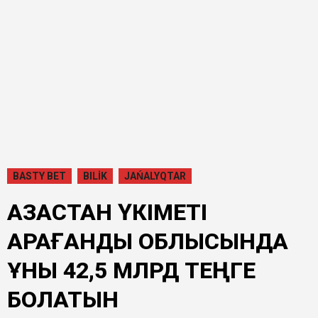
BASTY BET
BILİK
JAŃALYQTAR
ҚАЗАҚСТАН ҮКІМЕТІ
ҚАРАҒАНДЫ ОБЛЫСЫНДА
ҚҰНЫ 42,5 МЛРД ТЕҢГЕ
БОЛАТЫН