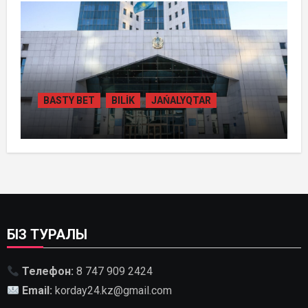
ТҮРДЕ БАСТАП БЕРДІ
BASTY BET
BILİK
JAŃALYQTAR
ҚАЗАҚСТАНДА
ГИДРОЭНЕРГЕТИКАНЫ ДАМЫТУДЫҢ
2035 ЖЫЛҒА ДЕЙІНГІ ЖОСПАРЫ
БЕКІТІЛДІ
БІЗ ТУРАЛЫ
Телефон:
8 747 909 2424
Email:
korday24.kz@gmail.com