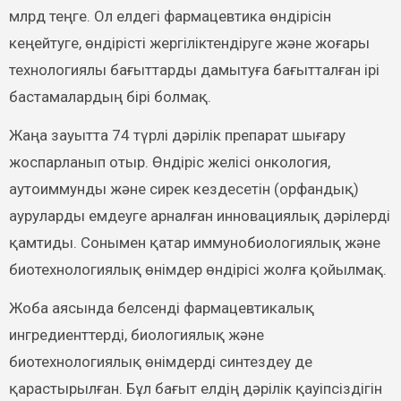
млрд теңге. Ол елдегі фармацевтика өндірісін
кеңейтуге, өндірісті жергіліктендіруге және жоғары
технологиялы бағыттарды дамытуға бағытталған ірі
бастамалардың бірі болмақ.
Жаңа зауытта 74 түрлі дәрілік препарат шығару
жоспарланып отыр. Өндіріс желісі онкология,
аутоиммунды және сирек кездесетін (орфандық)
ауруларды емдеуге арналған инновациялық дәрілерді
қамтиды. Сонымен қатар иммунобиологиялық және
биотехнологиялық өнімдер өндірісі жолға қойылмақ.
Жоба аясында белсенді фармацевтикалық
ингредиенттерді, биологиялық және
биотехнологиялық өнімдерді синтездеу де
қарастырылған. Бұл бағыт елдің дәрілік қауіпсіздігін