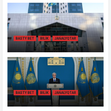
BASTY BET
BILİK
JAŃALYQTAR
ЖАМБЫЛ ОБЛЫСЫНДА
ҚАЙТАРЫЛҒАН АКТИВТЕР ЕСЕБІНЕН
84 МЫҢ ТҰРҒЫН ТҰРАҚТЫ ГАЗБЕН
ҚАМТЫЛАДЫ
BASTY BET
BILİK
JAŃALYQTAR
ТОҚАЕВ БІРНЕШЕ ІРІ АВТОЖОЛ
ЖОБАСЫНЫҢ ҚҰРЫЛЫСЫН РЕСМИ