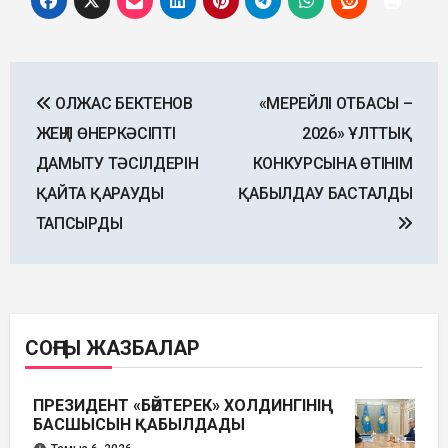
Post
ОЛЖАС БЕКТЕНОВ
«МЕРЕЙЛІ ОТБАСЫ –
navigation
ЖЕҢІЛ ӨНЕРКӘСІПТІ
2026» ҰЛТТЫҚ
ДАМЫТУ ТӘСІЛДЕРІН
КОНКУРСЫНА ӨТІНІМ
ҚАЙТА ҚАРАУДЫ
ҚАБЫЛДАУ БАСТАЛДЫ
ТАПСЫРДЫ
СОҢҒЫ ЖАЗБАЛАР
ПРЕЗИДЕНТ «БӘЙТЕРЕК» ХОЛДИНГІНІҢ
БАСШЫСЫН ҚАБЫЛДАДЫ