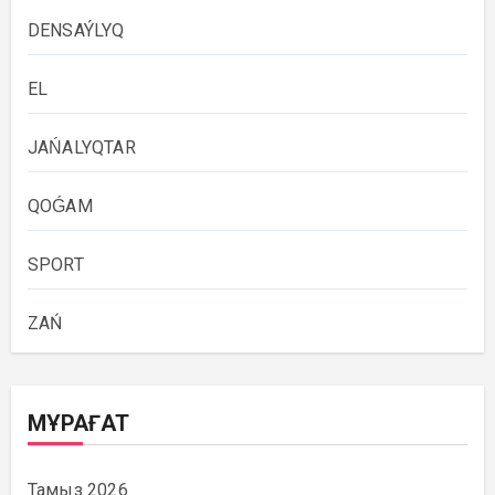
DENSAÝLYQ
EL
JAŃALYQTAR
QOǴAM
SPORT
ZAŃ
МҰРАҒАТ
Тамыз 2026