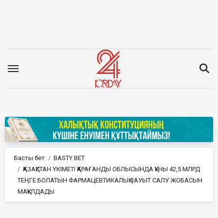
Мазмұнға
өту
Басты бет
BASTY BET
ҚАЗАҚСТАН ҮКІМЕТІ ҚАРАҒАНДЫ ОБЛЫСЫНДА ҚҰНЫ 42,5 МЛРД
ТЕҢГЕ БОЛАТЫН ФАРМАЦЕВТИКАЛЫҚ ЗАУЫТ САЛУ ЖОБАСЫН
МАҚҰЛДАДЫ