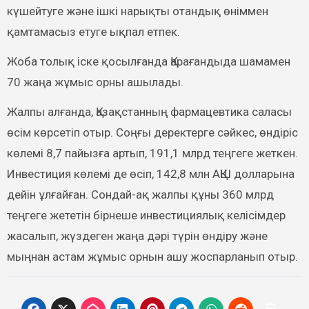
күшейтуге және ішкі нарықты отандық өніммен
қамтамасыз етуге ықпал етпек.
Жоба толық іске қосылғанда Қарағандыда шамамен
70 жаңа жұмыс орны ашылады.
Жалпы алғанда, Қазақстанның фармацевтика саласы
өсім көрсетіп отыр. Соңғы деректерге сәйкес, өндіріс
көлемі 8,7 пайызға артып, 191,1 млрд теңгеге жеткен.
Инвестиция көлемі де өсіп, 142,8 млн АҚШ долларына
дейін ұлғайған. Сондай-ақ жалпы құны 360 млрд
теңгеге жететін бірнеше инвестициялық келісімдер
жасалып, жүздеген жаңа дәрі түрін өндіру және
мыңнан астам жұмыс орнын ашу жоспарланып отыр.