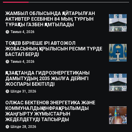
ЖАМБЫЛ ОБЛЫСЫНДА ҚАЙТАРЫЛҒАН
АКТИВТЕР ЕСЕБІНЕН 84 МЫҢ ТҰРҒЫН
ТҰРАҚТЫ ГАЗБЕН ҚАМТЫЛАДЫ
Тамыз 4, 2026
ТОҚАЕВ БІРНЕШЕ ІРІ АВТОЖОЛ
ЖОБАСЫНЫҢ ҚҰРЫЛЫСЫН РЕСМИ ТҮРДЕ
БАСТАП БЕРДІ
Тамыз 4, 2026
ҚАЗАҚСТАНДА ГИДРОЭНЕРГЕТИКАНЫ
ДАМЫТУДЫҢ 2035 ЖЫЛҒА ДЕЙІНГІ
ЖОСПАРЫ БЕКІТІЛДІ
Шілде 31, 2026
ОЛЖАС БЕКТЕНОВ ЭНЕРГЕТИКА ЖӘНЕ
КОММУНАЛДЫҚ ИНФРАҚҰРЫЛЫМДЫ
ЖАҢҒЫРТУ ЖҰМЫСТАРЫН
ЖЕДЕЛДЕТУДІ ТАПСЫРДЫ
Шілде 28, 2026