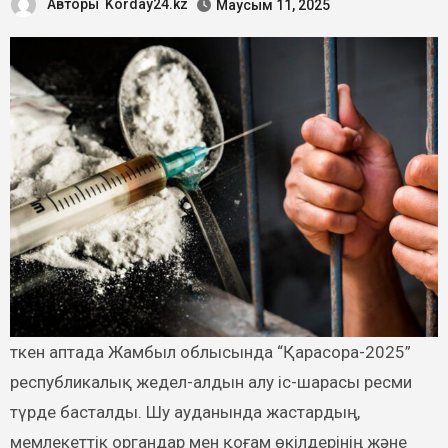
Авторы
Korday24.kz
Маусым 11, 2025
республикалық жедел-алдын алу іс-шарасы ресми
түрде басталды. Шу ауданында жастардың,
мемлекеттік органдар мен қоғам өкілдерінің және