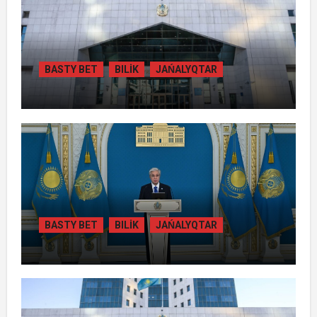
BASTY BET
BILİK
JAŃALYQTAR
ЖАМБЫЛ ОБЛЫСЫНДА ҚАЙТАРЫЛҒАН
АКТИВТЕР ЕСЕБІНЕН 84 МЫҢ ТҰРҒЫН
ТҰРАҚТЫ ГАЗБЕН ҚАМТЫЛАДЫ
BASTY BET
BILİK
JAŃALYQTAR
ТОҚАЕВ БІРНЕШЕ ІРІ АВТОЖОЛ
ЖОБАСЫНЫҢ ҚҰРЫЛЫСЫН РЕСМИ
ТҮРДЕ БАСТАП БЕРДІ