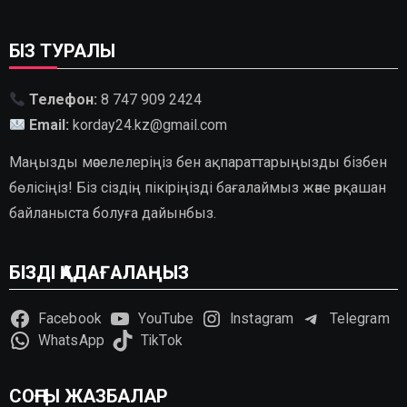
БІЗ ТУРАЛЫ
Телефон:
8 747 909 2424
Email:
korday24.kz@gmail.com
Маңызды мәселелеріңіз бен ақпараттарыңызды бізбен
бөлісіңіз! Біз сіздің пікіріңізді бағалаймыз және әрқашан
байланыста болуға дайынбыз.
БІЗДІ ҚАДАҒАЛАҢЫЗ
Facebook
YouTube
Instagram
Telegram
WhatsApp
TikTok
СОҢҒЫ ЖАЗБАЛАР