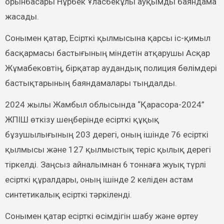
орынбасары Нұрбек Ұласбекұлы ауқымды баяндама
жасады.
Сонымен қатар, Есірткі қылмысына қарсы іс-қимыл
басқармасы бастығының міндетін атқарушы Асқар
Жұмабековтің, бірқатар аудандық полиция бөлімдері
бастықтарының баяндамалары тыңдалды.
2024 жылы Жамбыл облысында “Қарасора-2024”
ЖПІШ өткізу шеңберінде есірткі құқық
бұзушылығының 203 дерегі, оның ішінде 76 есірткі
қылмысы және 127 қылмыстық теріс қылық дерегі
тіркелді. Заңсыз айналымнан 6 тоннаға жуық түрлі
есірткі құралдары, оның ішінде 2 келіден астам
синтетикалық есірткі тәркіленді.
Сонымен қатар есірткі өсімдігін шабу және өртеу