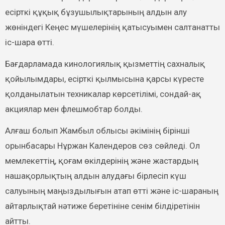
есірткі құқық бұзушылықтарының алдын алу
жөніндегі Кеңес мүшелерінің қатысуымен салтанатты
іс-шара өтті.
Бағдарламада кинологиялық қызметтің сахналық
қойылымдары, есірткі қылмысына қарсы күресте
қолданылатын техникалар көрсетілімі, сондай-ақ
акциялар мен флешмобтар болды.
Алғаш болып Жамбыл облысы әкімінің бірінші
орынбасары Нұржан Календеров сөз сөйледі. Ол
мемлекеттің, қоғам өкілдерінің және жастардың
нашақорлықтың алдын алудағы бірлесіп күш
салуының маңыздылығын атап өтті және іс-шараның
айтарлықтай нәтиже беретініне сенім білдіретінін
айтты.