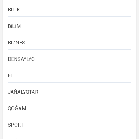
BILİK
BİLİM
BIZNES
DENSAÝLYQ
EL
JAŃALYQTAR
QOǴAM
SPORT