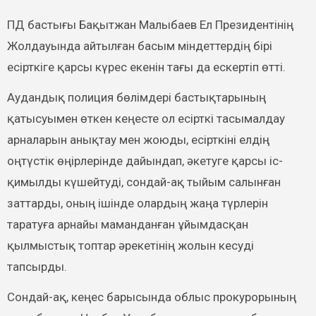
ПД бастығы Бақытжан Малыбаев Ел Президентінің
Жолдауында айтылған басым міндеттердің бірі
есірткіге қарсы күрес екенін тағы да ескертіп өтті.
Аудандық полиция бөлімдері бастықтарының
қатысуымен өткен кеңесте ол есірткі тасымалдау
арналарын анықтау мен жоюды, есірткіні елдің
оңтүстік өңірлерінде дайындап, әкетуге қарсы іс-
қимылды күшейтуді, сондай-ақ тыйым салынған
заттарды, оның ішінде олардың жаңа түрлерін
таратуға арнайы маманданған ұйымдасқан
қылмыстық топтар әрекетінің жолын кесуді
тапсырды.
Сондай-ақ, кеңес барысында облыс прокурорының