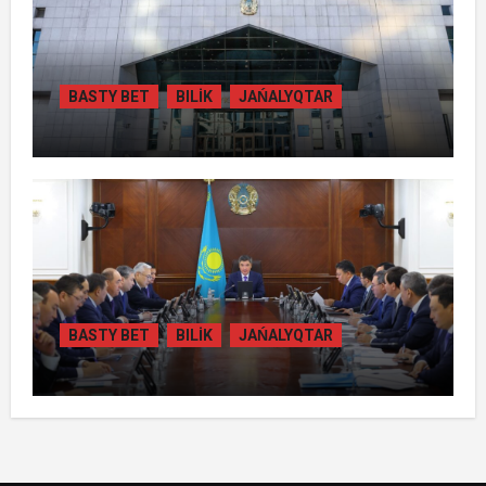
BASTY BET
BILİK
JAŃALYQTAR
ҚАЗАҚСТАНДА ГИДРОЭНЕРГЕТИКАНЫ
ДАМЫТУДЫҢ 2035 ЖЫЛҒА ДЕЙІНГІ
ЖОСПАРЫ БЕКІТІЛДІ
BASTY BET
BILİK
JAŃALYQTAR
ОЛЖАС БЕКТЕНОВ ЭНЕРГЕТИКА
ЖӘНЕ КОММУНАЛДЫҚ
ИНФРАҚҰРЫЛЫМДЫ ЖАҢҒЫРТУ
ЖҰМЫСТАРЫН ЖЕДЕЛДЕТУДІ
ТАПСЫРДЫ