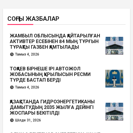
СОҢҒЫ ЖАЗБАЛАР
ЖАМБЫЛ ОБЛЫСЫНДА ҚАЙТАРЫЛҒАН
АКТИВТЕР ЕСЕБІНЕН 84 МЫҢ ТҰРҒЫН
ТҰРАҚТЫ ГАЗБЕН ҚАМТЫЛАДЫ
Тамыз 4, 2026
ТОҚАЕВ БІРНЕШЕ ІРІ АВТОЖОЛ
ЖОБАСЫНЫҢ ҚҰРЫЛЫСЫН РЕСМИ
ТҮРДЕ БАСТАП БЕРДІ
Тамыз 4, 2026
ҚАЗАҚСТАНДА ГИДРОЭНЕРГЕТИКАНЫ
ДАМЫТУДЫҢ 2035 ЖЫЛҒА ДЕЙІНГІ
ЖОСПАРЫ БЕКІТІЛДІ
Шілде 31, 2026