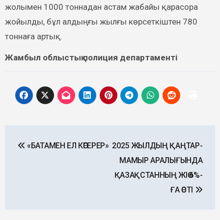
жолымен 1000 тоннадан астам жабайы қарасора
жойылды, бұл алдыңғы жылғы көрсеткіштен 780
тоннаға артық.
Жамбыл облыстық полиция департаменті
Post
«БАТАМЕН ЕЛ КӨГЕРЕР»
2025 ЖЫЛДЫҢ ҚАҢТАР-
navigation
МАМЫР АРАЛЫҒЫНДА
ҚАЗАҚСТАННЫҢ ЖІӨ 6%-
ҒА ӨСТІ