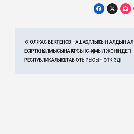
Post
ОЛЖАС БЕКТЕНОВ НАШАҚОРЛЫҚТЫҢ АЛДЫН АЛ
navigation
ЕСІРТКІ ҚЫЛМЫСЫНА ҚАРСЫ ІС-ҚИМЫЛ ЖӨНІНДЕГІ
РЕСПУБЛИКАЛЫҚ ШТАБ ОТЫРЫСЫН ӨТКІЗДІ