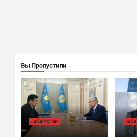
BASTY BET
BILİK
BAST
Вы Пропустили
JAŃALYQTAR
JAŃ
ПРЕЗИДЕНТ «БӘЙТЕРЕК»
ЖАМ