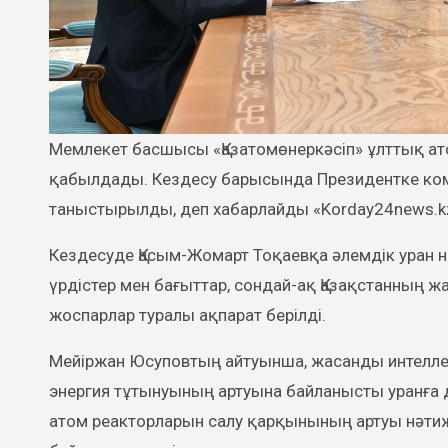
Мемлекет басшысы «Қазатомөнеркәсіп» ұлттық атом компаниясының басқарма төрағасы Мейіржан Юсуповты
қабылдады. Кездесу барысында Президентке ком
таныстырылды, деп хабарлайды «Korday24news.kz» 
Кездесуде Қасым-Жомарт Тоқаевқа әлемдік уран н
үрдістер мен бағыттар, сондай-ақ Қазақстанның 
жоспарлар туралы ақпарат берілді.
Мейіржан Юсуповтың айтуынша, жасанды интелл
энергия тұтынуының артуына байланысты уранға д
атом реакторларын салу қарқынының артуы нәти