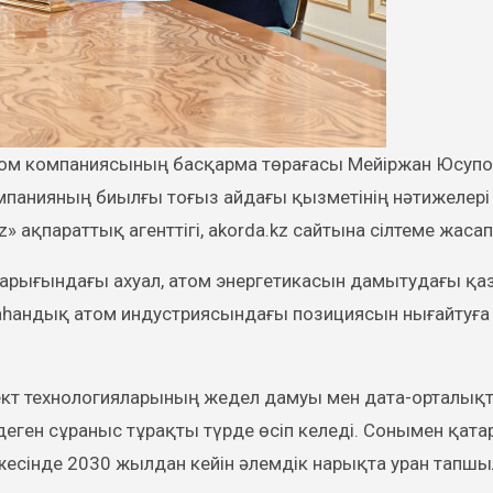
панияның биылғы тоғыз айдағы қызметінің нәтижелері
ақпараттық агенттігі, akorda.kz сайтына сілтеме жасап
арығындағы ахуал, атом энергетикасын дамытудағы қаз
жаһандық атом индустриясындағы позициясын нығайтуға
ект технологияларының жедел дамуы мен дата-орталық
еген сұраныс тұрақты түрде өсіп келеді. Сонымен қата
жесінде 2030 жылдан кейін әлемдік нарықта уран тапш