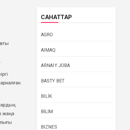
САНАТТАР
AGRO
AIMAQ
.
ARNAIY JOBA
іргі
BASTY BET
 арналған
BILİK
тардың
BİLİM
р жаңа
ылығы
BIZNES