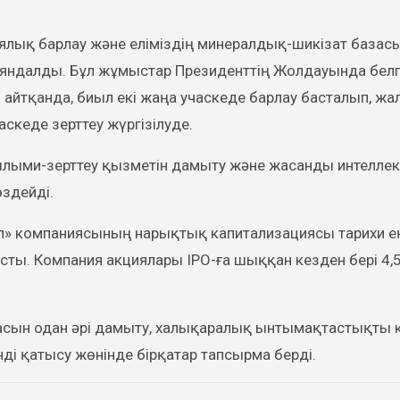
ялық барлау және еліміздің минералдық-шикізат базас
яндалды. Бұл жұмыстар Президенттің Жолдауында белг
айтқанда, биыл екі жаңа учаскеде барлау басталып, жа
кеде зерттеу жүргізілуде.
ғылыми-зерттеу қызметін дамыту және жасанды интеллек
өздейді.
п» компаниясының нарықтық капитализациясы тарихи е
асты. Компания акциялары IPO-ға шыққан кезден бері 4,
сын одан әрі дамыту, халықаралық ынтымақтастықты 
ді қатысу жөнінде бірқатар тапсырма берді.