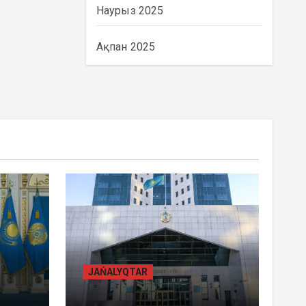
Наурыз 2025
Ақпан 2025
BASTY BET
BILİK
JAŃALYQTAR
ҚАЗАҚСТАНДА