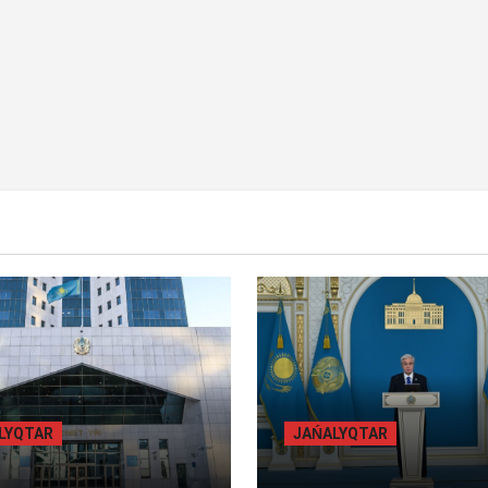
Y BET
BILİK
BASTY BET
BILİK
ALYQTAR
JAŃALYQTAR
БЫЛ ОБЛЫСЫНДА
ТОҚАЕВ БІРНЕШЕ ІРІ