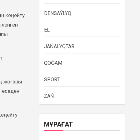
DENSAÝLYQ
ын кеңейту
іленген
EL
лпы
JAŃALYQTAR
т
QOǴAM
SPORT
ң жоғары
5 еседен
ZAŃ
кеңейту
МҰРАҒАТ