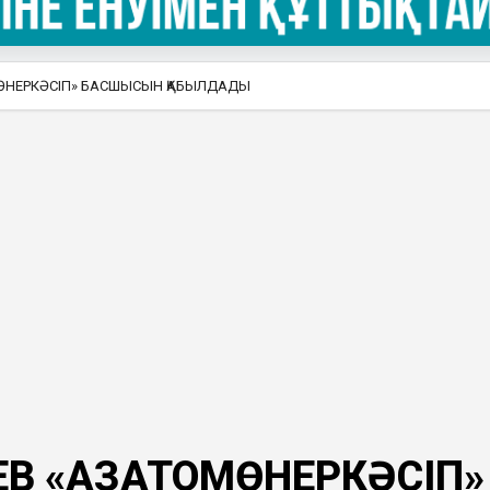
ОМӨНЕРКӘСІП» БАСШЫСЫН ҚАБЫЛДАДЫ
В «ҚАЗАТОМӨНЕРКӘСІП»