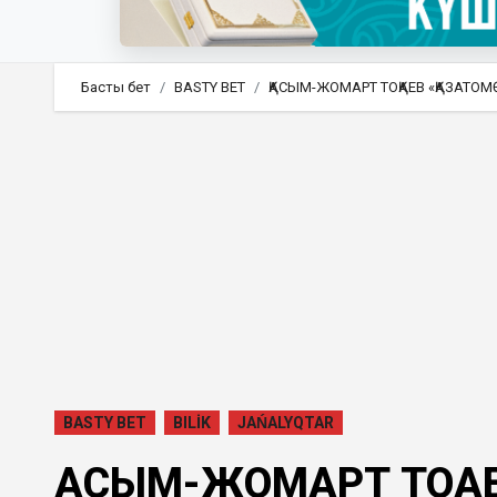
Басты бет
BASTY BET
ҚАСЫМ-ЖОМАРТ ТОҚАЕВ «ҚАЗАТ
BASTY BET
BILİK
JAŃALYQTAR
ҚАСЫМ-ЖОМАРТ ТОҚАЕ