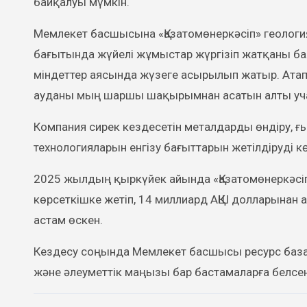
байқалуы мүмкін.
Мемлекет басшысына «Қазатомөнеркәсіп» геологи
бағытында жүйелі жұмыстар жүргізіп жатқаны ба
міндеттер аясында жүзеге асырылып жатыр. Атап 
ауданы мың шаршы шақырымнан асатын алты учас
Компания сирек кездесетін металдарды өндіру, 
технологияларын енгізу бағыттарын жетілдіруді к
2025 жылдың қыркүйек айында «Қазатомөнеркәсі
көрсеткішке жетіп, 14 миллиард АҚШ долларынан 
астам өскен.
Кездесу соңында Мемлекет басшысы ресурс база
және әлеуметтік маңызы бар бастамаларға белсен