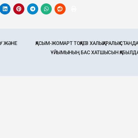
У ЖӘНЕ
ҚАСЫМ-ЖОМАРТ ТОҚАЕВ ХАЛЫҚАРАЛЫҚ СТАНД
ҰЙЫМЫНЫҢ БАС ХАТШЫСЫН ҚАБЫЛ