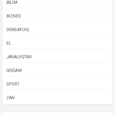
BİLİM
BIZNES
DENSAÝLYQ
EL
JAŃALYQTAR
QOǴAM
SPORT
ZAŃ