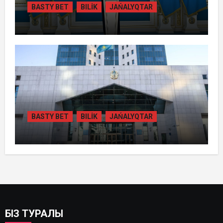
BASTY BET
BILİK
JAŃALYQTAR
ТОҚАЕВ БІРНЕШЕ ІРІ АВТОЖОЛ
ЖОБАСЫНЫҢ ҚҰРЫЛЫСЫН РЕСМИ
ТҮРДЕ БАСТАП БЕРДІ
BASTY BET
BILİK
JAŃALYQTAR
ҚАЗАҚСТАНДА
ГИДРОЭНЕРГЕТИКАНЫ ДАМЫТУДЫҢ
2035 ЖЫЛҒА ДЕЙІНГІ ЖОСПАРЫ
БЕКІТІЛДІ
БІЗ ТУРАЛЫ