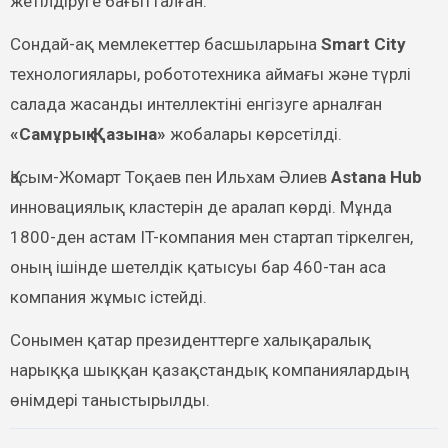
жетілдіруге бағытталған.
Сондай-ақ мемлекеттер басшыларына
Smart City
технологиялары, робототехника аймағы және түрлі
салада жасанды интеллектіні енгізуге арналған
«Самұрық-Қазына»
жобалары көрсетілді.
Қасым-Жомарт Тоқаев пен Ильхам Әлиев
Astana Hub
инновациялық кластерін де аралап көрді. Мұнда
1800-ден астам IT-компания мен стартап тіркелген,
оның ішінде шетелдік қатысуы бар 460-тан аса
компания жұмыс істейді.
Сонымен қатар президенттерге халықаралық
нарыққа шыққан қазақстандық компаниялардың
өнімдері таныстырылды.