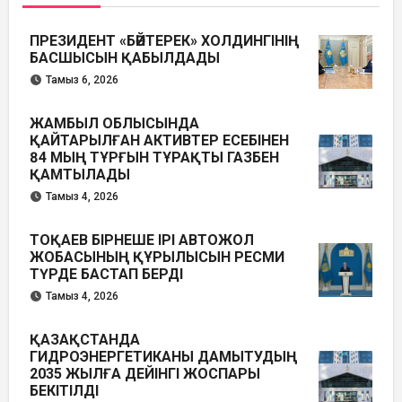
ПРЕЗИДЕНТ «БӘЙТЕРЕК» ХОЛДИНГІНІҢ
БАСШЫСЫН ҚАБЫЛДАДЫ
Тамыз 6, 2026
ЖАМБЫЛ ОБЛЫСЫНДА
ҚАЙТАРЫЛҒАН АКТИВТЕР ЕСЕБІНЕН
84 МЫҢ ТҰРҒЫН ТҰРАҚТЫ ГАЗБЕН
ҚАМТЫЛАДЫ
Тамыз 4, 2026
ТОҚАЕВ БІРНЕШЕ ІРІ АВТОЖОЛ
ЖОБАСЫНЫҢ ҚҰРЫЛЫСЫН РЕСМИ
ТҮРДЕ БАСТАП БЕРДІ
Тамыз 4, 2026
ҚАЗАҚСТАНДА
ГИДРОЭНЕРГЕТИКАНЫ ДАМЫТУДЫҢ
2035 ЖЫЛҒА ДЕЙІНГІ ЖОСПАРЫ
БЕКІТІЛДІ