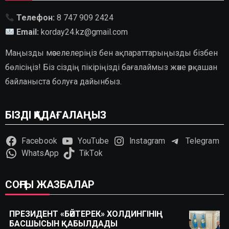
Телефон:
8 747 909 2424
Email:
korday24.kz@gmail.com
Маңызды мәселелеріңіз бен ақпараттарыңызды бізбен
бөлісіңіз! Біз сіздің пікіріңізді бағалаймыз және әрқашан
байланыста болуға дайынбыз.
БІЗДІ ҚАДАҒАЛАҢЫЗ
Facebook
YouTube
Instagram
Telegram
WhatsApp
TikTok
СОҢҒЫ ЖАЗБАЛАР
ПРЕЗИДЕНТ «БӘЙТЕРЕК» ХОЛДИНГІНІҢ
БАСШЫСЫН ҚАБЫЛДАДЫ