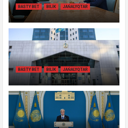
BASTY BET
BILİK
JAŃALYQTAR
ПРЕЗИДЕНТ «БӘЙТЕРЕК» ХОЛДИНГІНІҢ
БАСШЫСЫН ҚАБЫЛДАДЫ
BASTY BET
BILİK
JAŃALYQTAR
ЖАМБЫЛ ОБЛЫСЫНДА
ҚАЙТАРЫЛҒАН АКТИВТЕР ЕСЕБІНЕН
84 МЫҢ ТҰРҒЫН ТҰРАҚТЫ ГАЗБЕН
ҚАМТЫЛАДЫ