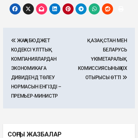
Post
ЖАҢА БЮДЖЕТ
ҚАЗАҚСТАН МЕН
navigation
КОДЕКСІ ҰЛТТЫҚ
БЕЛАРУСЬ
КОМПАНИЯЛАРДАН
ҮКІМЕТАРАЛЫҚ
ЭКОНОМИКАҒА
КОМИССИЯСЫНЫҢ XIX
ДИВИДЕНД ТӨЛЕУ
ОТЫРЫСЫ ӨТТІ
НОРМАСЫН ЕНГІЗДІ –
ПРЕМЬЕР-МИНИСТР
СОҢҒЫ ЖАЗБАЛАР