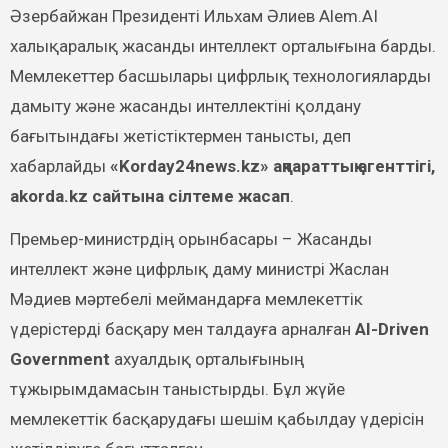
Әзербайжан Президенті Ильхам Әлиев Alem.AI
халықаралық жасанды интеллект орталығына барды.
Мемлекеттер басшылары цифрлық технологияларды
дамыту және жасанды интеллектіні қолдану
бағытындағы жетістіктермен танысты, деп
хабарлайды
«Korday24news.kz» ақпараттық агенттігі,
akorda.kz сайтына сілтеме жасап
.
Премьер-министрдің орынбасары – Жасанды
интеллект және цифрлық даму министрі Жаслан
Мәдиев мәртебелі меймандарға мемлекеттік
үдерістерді басқару мен талдауға арналған
AI-Driven
Government
ахуалдық орталығының
тұжырымдамасын таныстырды. Бұл жүйе
мемлекеттік басқарудағы шешім қабылдау үдерісін