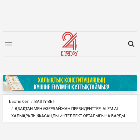
Мазмұнға
өту
Басты бет
BASTY BET
ҚАЗАҚСТАН МЕН ӘЗЕРБАЙЖАН ПРЕЗИДЕНТТЕРІ ALEM.AI
ХАЛЫҚАРАЛЫҚ ЖАСАНДЫ ИНТЕЛЛЕКТ ОРТАЛЫҒЫНА БАРДЫ