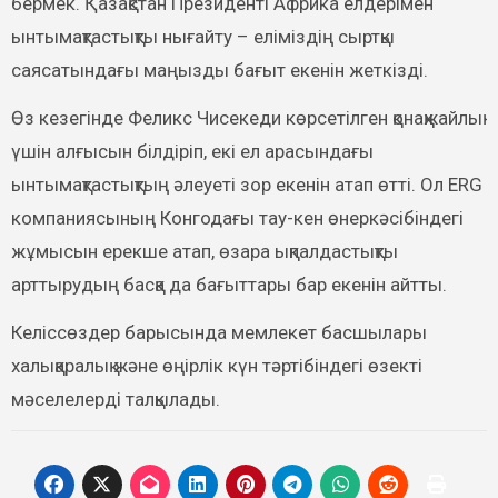
бермек. Қазақстан Президенті Африка елдерімен
ынтымақтастықты нығайту – еліміздің сыртқы
саясатындағы маңызды бағыт екенін жеткізді.
Өз кезегінде Феликс Чисекеди көрсетілген қонақжайлық
үшін алғысын білдіріп, екі ел арасындағы
ынтымақтастықтың әлеуеті зор екенін атап өтті. Ол ERG
компаниясының Конгодағы тау-кен өнеркәсібіндегі
жұмысын ерекше атап, өзара ықпалдастықты
арттырудың басқа да бағыттары бар екенін айтты.
Келіссөздер барысында мемлекет басшылары
халықаралық және өңірлік күн тәртібіндегі өзекті
мәселелерді талқылады.