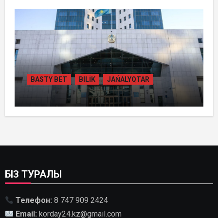
ЖОБАСЫНЫҢ ҚҰРЫЛЫСЫН РЕСМИ
ТҮРДЕ БАСТАП БЕРДІ
BASTY BET
BILİK
JAŃALYQTAR
ҚАЗАҚСТАНДА
ГИДРОЭНЕРГЕТИКАНЫ ДАМЫТУДЫҢ
2035 ЖЫЛҒА ДЕЙІНГІ ЖОСПАРЫ
БЕКІТІЛДІ
БІЗ ТУРАЛЫ
Телефон:
8 747 909 2424
Email:
korday24.kz@gmail.com