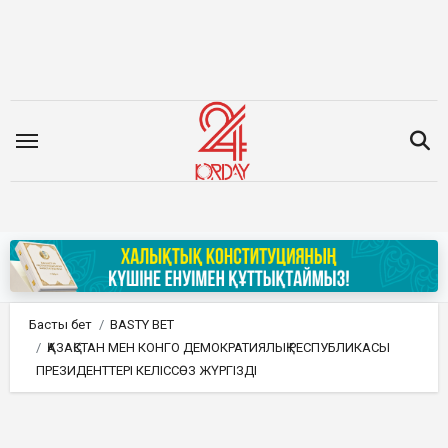
Мазмұнға
өту
Басты бет
BASTY BET
ҚАЗАҚСТАН МЕН КОНГО ДЕМОКРАТИЯЛЫҚ РЕСПУБЛИКАСЫ
ПРЕЗИДЕНТТЕРІ КЕЛІССӨЗ ЖҮРГІЗДІ