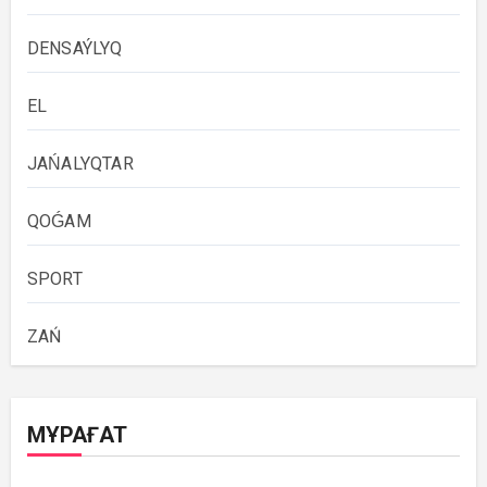
DENSAÝLYQ
EL
JAŃALYQTAR
QOǴAM
SPORT
ZAŃ
МҰРАҒАТ