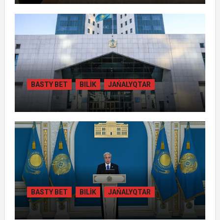
БАСШЫСЫН ҚАБЫЛДАДЫ
BASTY BET
BILİK
JAŃALYQTAR
ЖАМБЫЛ ОБЛЫСЫНДА
ҚАЙТАРЫЛҒАН АКТИВТЕР ЕСЕБІНЕН
84 МЫҢ ТҰРҒЫН ТҰРАҚТЫ ГАЗБЕН
ҚАМТЫЛАДЫ
BASTY BET
BILİK
JAŃALYQTAR
ТОҚАЕВ БІРНЕШЕ ІРІ АВТОЖОЛ