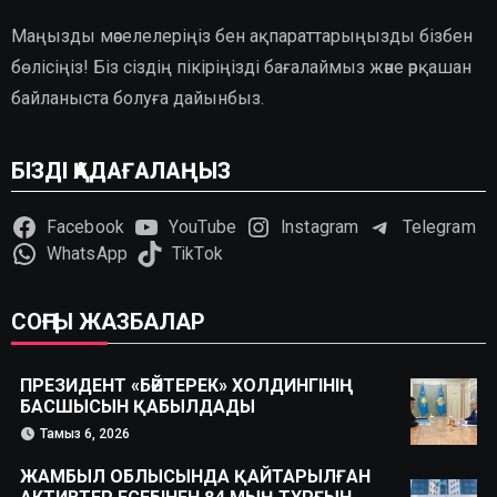
Маңызды мәселелеріңіз бен ақпараттарыңызды бізбен
бөлісіңіз! Біз сіздің пікіріңізді бағалаймыз және әрқашан
байланыста болуға дайынбыз.
БІЗДІ ҚАДАҒАЛАҢЫЗ
Facebook
YouTube
Instagram
Telegram
WhatsApp
TikTok
СОҢҒЫ ЖАЗБАЛАР
ПРЕЗИДЕНТ «БӘЙТЕРЕК» ХОЛДИНГІНІҢ
БАСШЫСЫН ҚАБЫЛДАДЫ
Тамыз 6, 2026
ЖАМБЫЛ ОБЛЫСЫНДА ҚАЙТАРЫЛҒАН