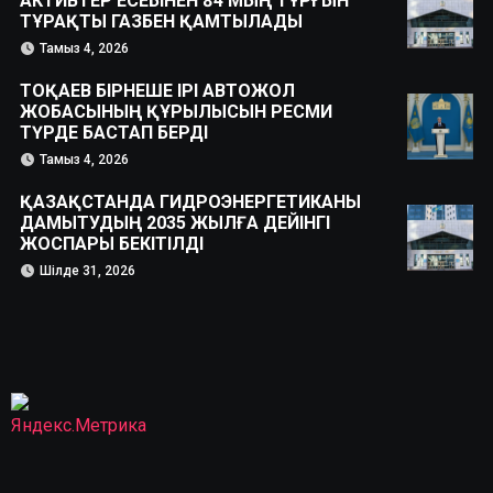
АКТИВТЕР ЕСЕБІНЕН 84 МЫҢ ТҰРҒЫН
ТҰРАҚТЫ ГАЗБЕН ҚАМТЫЛАДЫ
Тамыз 4, 2026
ТОҚАЕВ БІРНЕШЕ ІРІ АВТОЖОЛ
ЖОБАСЫНЫҢ ҚҰРЫЛЫСЫН РЕСМИ
ТҮРДЕ БАСТАП БЕРДІ
Тамыз 4, 2026
ҚАЗАҚСТАНДА ГИДРОЭНЕРГЕТИКАНЫ
ДАМЫТУДЫҢ 2035 ЖЫЛҒА ДЕЙІНГІ
ЖОСПАРЫ БЕКІТІЛДІ
Шілде 31, 2026