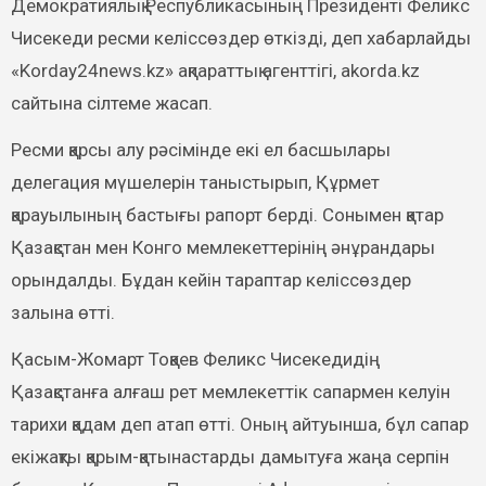
Демократиялық Республикасының Президенті Феликс
Чисекеди ресми келіссөздер өткізді, деп хабарлайды
«Korday24news.kz» ақпараттық агенттігі, akorda.kz
сайтына сілтеме жасап.
Ресми қарсы алу рәсімінде екі ел басшылары
делегация мүшелерін таныстырып, Құрмет
қарауылының бастығы рапорт берді. Сонымен қатар
Қазақстан мен Конго мемлекеттерінің әнұрандары
орындалды. Бұдан кейін тараптар келіссөздер
залына өтті.
Қасым-Жомарт Тоқаев Феликс Чисекедидің
Қазақстанға алғаш рет мемлекеттік сапармен келуін
тарихи қадам деп атап өтті. Оның айтуынша, бұл сапар
екіжақты қарым-қатынастарды дамытуға жаңа серпін