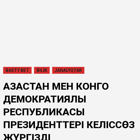
BASTY BET
BILİK
JAŃALYQTAR
ҚАЗАҚСТАН МЕН КОНГО
ДЕМОКРАТИЯЛЫҚ
РЕСПУБЛИКАСЫ
ПРЕЗИДЕНТТЕРІ КЕЛІССӨЗ
ЖҮРГІЗДІ