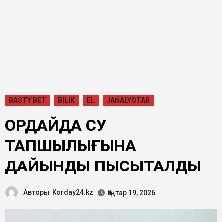
BASTY BET
BILİK
EL
JAŃALYQTAR
ҚОРДАЙДА СУ
ТАПШЫЛЫҒЫНА
ДАЙЫНДЫҚ ПЫСЫҚТАЛДЫ
Авторы
Korday24.kz
Қаңтар 19, 2026