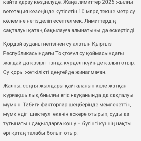
қайта қарау көзделуде. Жаңа лимиттер 2026 жылғы
вегетация кезеңінде күтілетін 10 млрд текше метр су
көлеміне негізделіп есептелмек. Лимиттердің
сақталуы қатаң бақылауға алынатыны да ескертілді.
Қордай ауданы негізінен су алатын Қырғыз
Республикасындағы Тоқтоғұл су қоймасындағы
жағдай да қазіргі таңда күрделі күйінде қалып отыр.
Су қоры жеткілікті деңгейде жиналмаған.
Жалпы, соңғы жылдары қайталанып келе жатқан
құрғақшылық биылғы егіс науқанында да сақталуы
мүмкін. Табиғи факторлар шеңберінде мемлекеттің
мүмкіндігі шектеулі екенін ескере отырып, суды аз
тұтынатын дақылдарға көшу – бүгінгі күннің нақты
әрі қатаң талабы болып отыр.