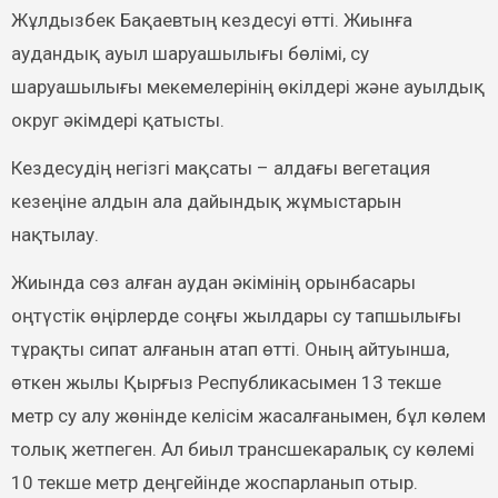
Жұлдызбек Бақаевтың кездесуі өтті. Жиынға
аудандық ауыл шаруашылығы бөлімі, су
шаруашылығы мекемелерінің өкілдері және ауылдық
округ әкімдері қатысты.
Кездесудің негізгі мақсаты – алдағы вегетация
кезеңіне алдын ала дайындық жұмыстарын
нақтылау.
Жиында сөз алған аудан әкімінің орынбасары
оңтүстік өңірлерде соңғы жылдары су тапшылығы
тұрақты сипат алғанын атап өтті. Оның айтуынша,
өткен жылы Қырғыз Республикасымен 13 текше
метр су алу жөнінде келісім жасалғанымен, бұл көлем
толық жетпеген. Ал биыл трансшекаралық су көлемі
10 текше метр деңгейінде жоспарланып отыр.