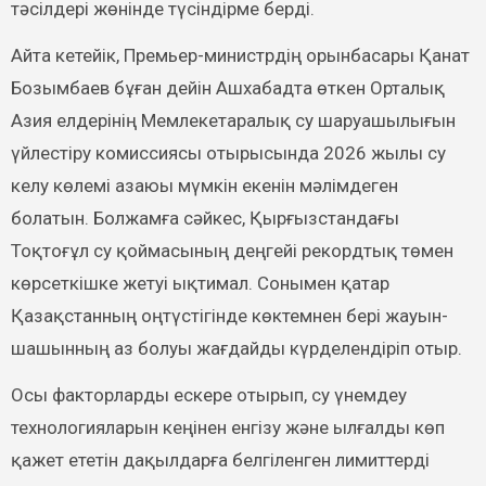
тәсілдері жөнінде түсіндірме берді.
Айта кетейік, Премьер-министрдің орынбасары Қанат
Бозымбаев бұған дейін Ашхабадта өткен Орталық
Азия елдерінің Мемлекетаралық су шаруашылығын
үйлестіру комиссиясы отырысында 2026 жылы су
келу көлемі азаюы мүмкін екенін мәлімдеген
болатын. Болжамға сәйкес, Қырғызстандағы
Тоқтоғұл су қоймасының деңгейі рекордтық төмен
көрсеткішке жетуі ықтимал. Сонымен қатар
Қазақстанның оңтүстігінде көктемнен бері жауын-
шашынның аз болуы жағдайды күрделендіріп отыр.
Осы факторларды ескере отырып, су үнемдеу
технологияларын кеңінен енгізу және ылғалды көп
қажет ететін дақылдарға белгіленген лимиттерді