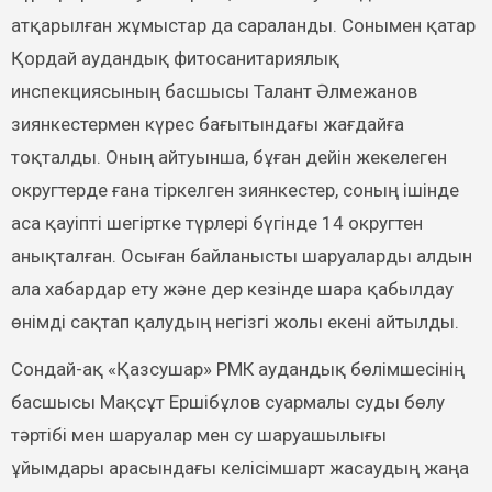
атқарылған жұмыстар да сараланды. Сонымен қатар
Қордай аудандық фитосанитариялық
инспекциясының басшысы Талант Әлмежанов
зиянкестермен күрес бағытындағы жағдайға
тоқталды. Оның айтуынша, бұған дейін жекелеген
округтерде ғана тіркелген зиянкестер, соның ішінде
аса қауіпті шегіртке түрлері бүгінде 14 округтен
анықталған. Осыған байланысты шаруаларды алдын
ала хабардар ету және дер кезінде шара қабылдау
өнімді сақтап қалудың негізгі жолы екені айтылды.
Сондай-ақ «Қазсушар» РМК аудандық бөлімшесінің
басшысы Мақсұт Ершібұлов суармалы суды бөлу
тәртібі мен шаруалар мен су шаруашылығы
ұйымдары арасындағы келісімшарт жасаудың жаңа