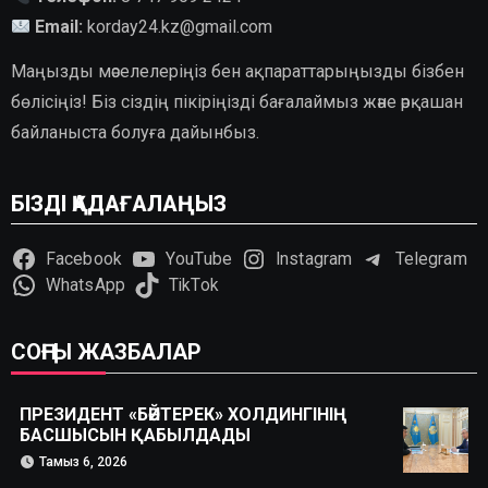
Email:
korday24.kz@gmail.com
Маңызды мәселелеріңіз бен ақпараттарыңызды бізбен
бөлісіңіз! Біз сіздің пікіріңізді бағалаймыз және әрқашан
байланыста болуға дайынбыз.
БІЗДІ ҚАДАҒАЛАҢЫЗ
Facebook
YouTube
Instagram
Telegram
WhatsApp
TikTok
СОҢҒЫ ЖАЗБАЛАР
ПРЕЗИДЕНТ «БӘЙТЕРЕК» ХОЛДИНГІНІҢ
БАСШЫСЫН ҚАБЫЛДАДЫ
Тамыз 6, 2026