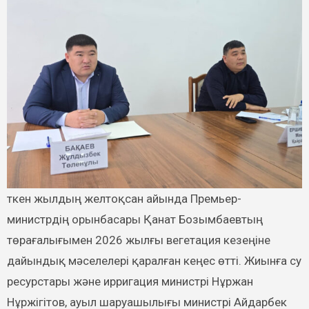
министрдің орынбасары Қанат Бозымбаевтың
төрағалығымен 2026 жылғы вегетация кезеңіне
дайындық мәселелері қаралған кеңес өтті. Жиынға су
ресурстары және ирригация министрі Нұржан
Нұржігітов, ауыл шаруашылығы министрі Айдарбек