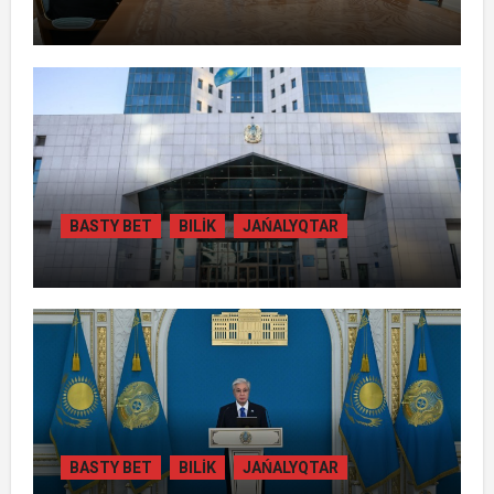
ПРЕЗИДЕНТ «БӘЙТЕРЕК» ХОЛДИНГІНІҢ
БАСШЫСЫН ҚАБЫЛДАДЫ
BASTY BET
BILİK
JAŃALYQTAR
ЖАМБЫЛ ОБЛЫСЫНДА
ҚАЙТАРЫЛҒАН АКТИВТЕР ЕСЕБІНЕН
84 МЫҢ ТҰРҒЫН ТҰРАҚТЫ ГАЗБЕН
ҚАМТЫЛАДЫ
BASTY BET
BILİK
JAŃALYQTAR