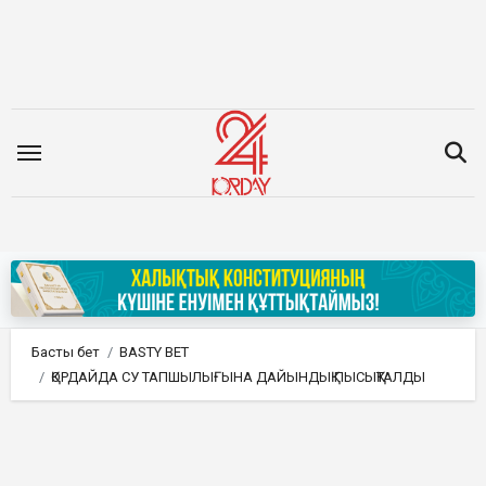
Мазмұнға
өту
Басты бет
BASTY BET
ҚОРДАЙДА СУ ТАПШЫЛЫҒЫНА ДАЙЫНДЫҚ ПЫСЫҚТАЛДЫ