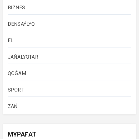
BIZNES
DENSAÝLYQ
EL
JAŃALYQTAR
QOǴAM
SPORT
ZAŃ
МҰРАҒАТ