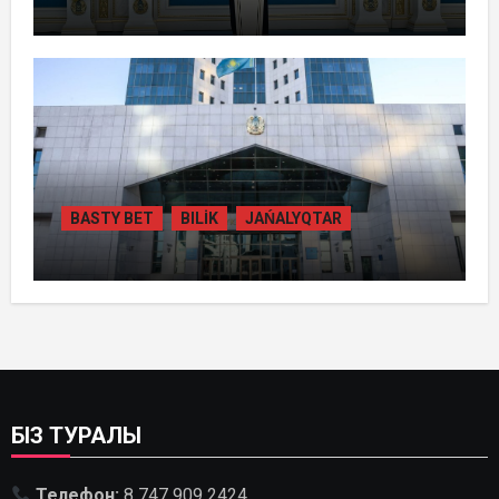
ТОҚАЕВ БІРНЕШЕ ІРІ АВТОЖОЛ
ЖОБАСЫНЫҢ ҚҰРЫЛЫСЫН РЕСМИ
ТҮРДЕ БАСТАП БЕРДІ
BASTY BET
BILİK
JAŃALYQTAR
ҚАЗАҚСТАНДА
ГИДРОЭНЕРГЕТИКАНЫ ДАМЫТУДЫҢ
2035 ЖЫЛҒА ДЕЙІНГІ ЖОСПАРЫ
БЕКІТІЛДІ
БІЗ ТУРАЛЫ
Телефон:
8 747 909 2424