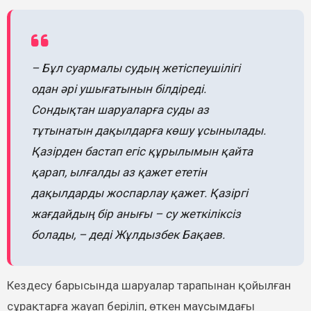
– Бұл суармалы судың жетіспеушілігі
одан әрі ушығатынын білдіреді.
Сондықтан шаруаларға суды аз
тұтынатын дақылдарға көшу ұсынылады.
Қазірден бастап егіс құрылымын қайта
қарап, ылғалды аз қажет ететін
дақылдарды жоспарлау қажет. Қазіргі
жағдайдың бір анығы – су жеткіліксіз
болады, – деді Жұлдызбек Бақаев.
Кездесу барысында шаруалар тарапынан қойылған
сұрақтарға жауап беріліп, өткен маусымдағы