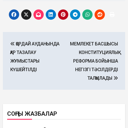
Post
ҚОРДАЙ АУДАНЫНДА
МЕМЛЕКЕТ БАСШЫСЫ
navigation
ҚАР ТАЗАЛАУ
КОНСТИТУЦИЯЛЫҚ
ЖҰМЫСТАРЫ
РЕФОРМА БОЙЫНША
КҮШЕЙТІЛДІ
НЕГІЗГІ ТӘСІЛДЕРДІ
ТАЛҚЫЛАДЫ
СОҢҒЫ ЖАЗБАЛАР