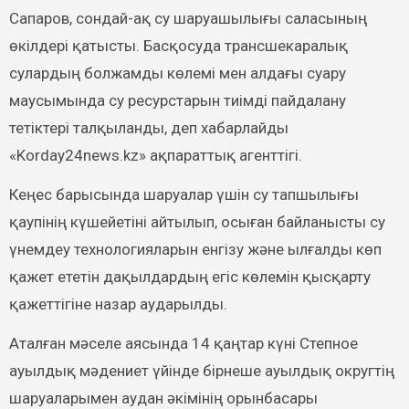
Сапаров, сондай-ақ су шаруашылығы саласының
өкілдері қатысты. Басқосуда трансшекаралық
сулардың болжамды көлемі мен алдағы суару
маусымында су ресурстарын тиімді пайдалану
тетіктері талқыланды, деп хабарлайды
«Korday24news.kz» ақпараттық агенттігі.
Кеңес барысында шаруалар үшін су тапшылығы
қаупінің күшейетіні айтылып, осыған байланысты су
үнемдеу технологияларын енгізу және ылғалды көп
қажет ететін дақылдардың егіс көлемін қысқарту
қажеттігіне назар аударылды.
Аталған мәселе аясында 14 қаңтар күні Степное
ауылдық мәдениет үйінде бірнеше ауылдық округтің
шаруаларымен аудан әкімінің орынбасары