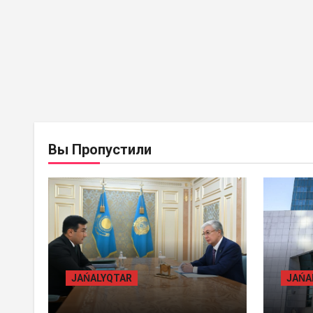
BASTY BET
BILİK
BAST
Вы Пропустили
JAŃALYQTAR
JAŃ
ПРЕЗИДЕНТ «БӘЙТЕРЕК»
ЖАМ