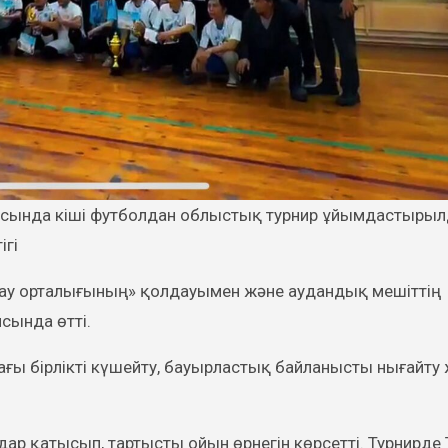
ігі
ндау орталығының» қолдауымен және аудандық мешіттің
сында өтті.
ғы бірлікті күшейту, бауырластық байланысты нығайту
ар қатысып, тартысты ойын өрнегін көрсетті. Турнирде 