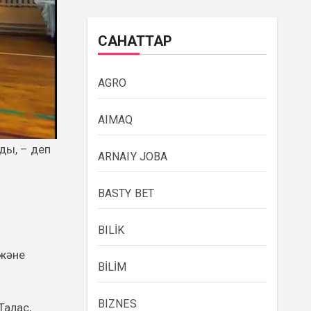
САНАТТАР
AGRO
AIMAQ
ARNAIY JOBA
BASTY BET
BILİK
 және
BİLİM
BIZNES
Талас,