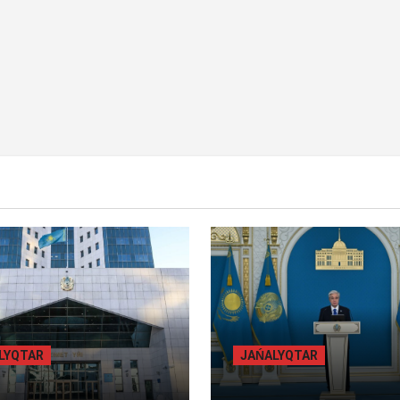
Y BET
BILİK
BASTY BET
BILİK
ALYQTAR
JAŃALYQTAR
БЫЛ ОБЛЫСЫНДА
ТОҚАЕВ БІРНЕШЕ ІРІ