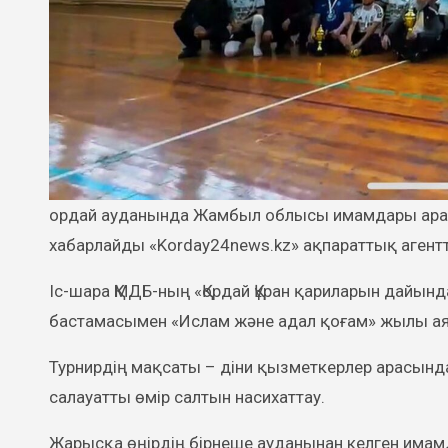
хабарлайды «Korday24news.kz» ақпараттық агентт
Іс-шара ҚМДБ-ның «Қордай Құран қариларын дайы
бастамасымен «Ислам және адал қоғам» жылы ая
Турнирдің мақсаты – діни қызметкерлер арасында
салауатты өмір салтын насихаттау.
Жарысқа өңірдің бірнеше ауданынан келген имамд