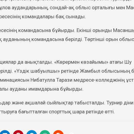
ысқұлов аудандарының, сондай-ақ облыс орталығы мен М
есесінің командалары бақ сынады.
ресесінің командасына бұйырды. Екінші орынды Масанш
 ауданының командасына берілді. Төртінші орын облы
циялар да анықталды. «Көрермен көзайымы» атағы Шу
рілді. «Үздік шабуылшы» ретінде Жамбыл облысының 
минациясын Нибатулла Тарази медресе-колледжінің ұс
 Жуалы ауданы имамдарына бұйырды.
ьдар және ақшалай сыйлықтар табысталды. Турнир діни
руға бағытталған спорттық шара ретінде өтті.