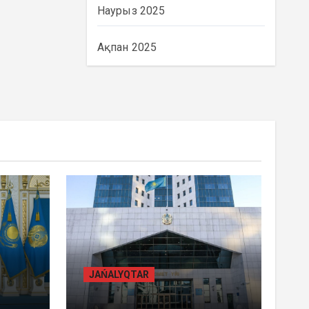
Наурыз 2025
Ақпан 2025
BASTY BET
BILİK
JAŃALYQTAR
ҚАЗАҚСТАНДА