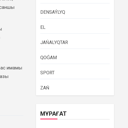
асаншы
DENSAÝLYQ
EL
ы
с
JAŃALYQTAR
QOǴAM
бас имамы
SPORT
тазы
ZAŃ
МҰРАҒАТ