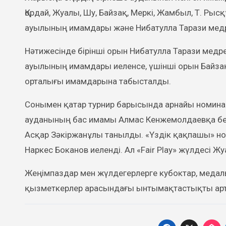
Қордай, Жуалы, Шу, Байзақ, Меркі, Жамбыл, Т. Р
ауылының имамдары және Нибатулла Тарази медр
Нәтижесінде бірінші орын Нибатулла Тарази мед
ауылының имамдары иеленсе, үшінші орын Байзақ
орталығы имамдарына табысталды.
Сонымен қатар турнир барысында арнайы номина
ауданының бас имамы Алмас Кенжемолдаевқа бе
Асқар Зәкіржанұлы танылды. «Үздік қақпашы» но
Наркес Боканов иеленді. Ал «Fair Play» жүлдесі
Жеңімпаздар мен жүлдегерлерге кубоктар, медал
қызметкерлер арасындағы ынтымақтастықты артты