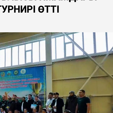
УРНИРІ ӨТТІ