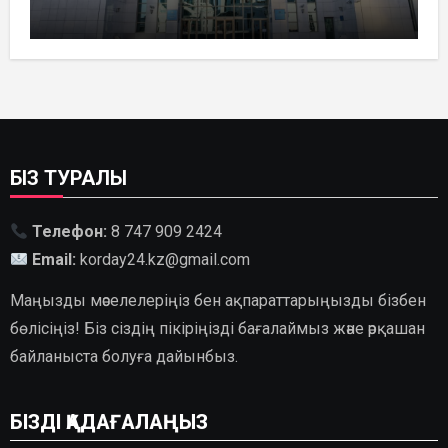
ҚАЗАҚСТАНДА
ГИДРОЭНЕРГЕТИКАНЫ ДАМЫТУДЫҢ
2035 ЖЫЛҒА ДЕЙІНГІ ЖОСПАРЫ
БЕКІТІЛДІ
БІЗ ТУРАЛЫ
Телефон:
8 747 909 2424
Email:
korday24.kz@gmail.com
Маңызды мәселелеріңіз бен ақпараттарыңызды бізбен
бөлісіңіз! Біз сіздің пікіріңізді бағалаймыз және әрқашан
байланыста болуға дайынбыз.
БІЗДІ ҚАДАҒАЛАҢЫЗ