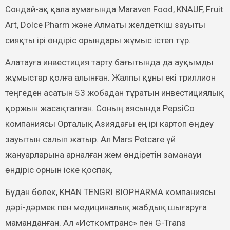
Сондай-ақ қала аумағында Maraven Food, KNAUF, Fruit
Art, Dolce Pharm және Алматы желдеткіш зауыты
сияқты ірі өндіріс орындары жұмыс істеп тұр.
Алатауға инвестиция тарту бағытында да ауқымды
жұмыстар қолға алынған. Жалпы құны екі триллион
теңгеден асатын 53 жобадан тұратын инвестициялық
қоржын жасақталған. Соның аясында PepsiCo
компаниясы Орталық Азиядағы ең ірі картоп өңдеу
зауытын салып жатыр. Ал Mars Petcare үй
жануарларына арналған жем өндіретін заманауи
өндіріс орнын іске қоспақ.
Бұдан бөлек, KHAN TENGRI BIOPHARMA компаниясы
дәрі-дәрмек пен медициналық жабдық шығаруға
маманданған. Ал «Исткомтранс» пен G-Trans