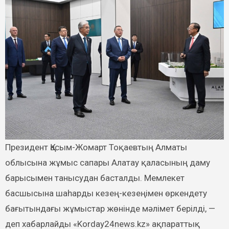
Президент Қасым-Жомарт Тоқаевтың Алматы
облысына жұмыс сапары Алатау қаласының даму
барысымен танысудан басталды. Мемлекет
басшысына шаһарды кезең-кезеңімен өркендету
бағытындағы жұмыстар жөнінде мәлімет берілді, —
деп хабарлайды «Korday24news.kz» ақпараттық