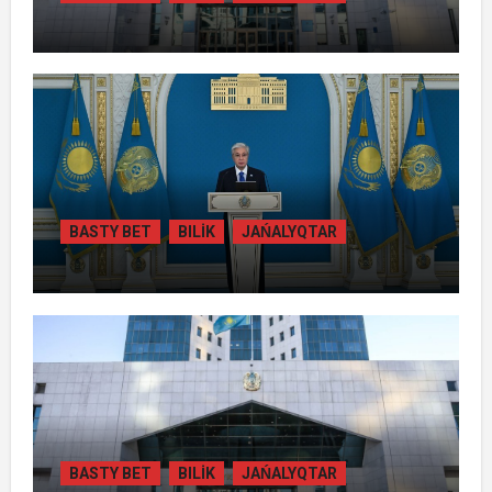
ЖАМБЫЛ ОБЛЫСЫНДА
ҚАЙТАРЫЛҒАН АКТИВТЕР ЕСЕБІНЕН
84 МЫҢ ТҰРҒЫН ТҰРАҚТЫ ГАЗБЕН
ҚАМТЫЛАДЫ
BASTY BET
BILİK
JAŃALYQTAR
ТОҚАЕВ БІРНЕШЕ ІРІ АВТОЖОЛ
ЖОБАСЫНЫҢ ҚҰРЫЛЫСЫН РЕСМИ
ТҮРДЕ БАСТАП БЕРДІ
BASTY BET
BILİK
JAŃALYQTAR