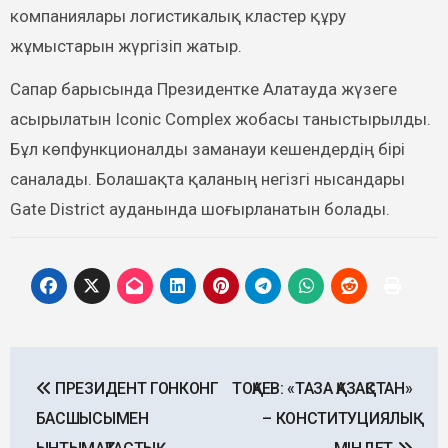
компаниялары логистикалық кластер құру
жұмыстарын жүргізіп жатыр.
Сапар барысында Президентке Алатауда жүзеге
асырылатын Iconic Complex жобасы таныстырылды.
Бұл көпфункционалды заманауи кешендердің бірі
саналады. Болашақта қаланың негізгі нысандары
Gate District ауданында шоғырланатын болады.
Post
ПРЕЗИДЕНТ ГОНКОНГ
ТОҚАЕВ: «ТАЗА ҚАЗАҚСТАН»
navigation
БАСШЫСЫМЕН
– КОНСТИТУЦИЯЛЫҚ