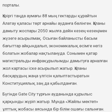
порталы.
Қазіргі таңда аумағы 88 мың гектарды құрайтын
Алатау қаласы төрт арнайы ауданға бөлінген. Қаланы
дамыту жоспары 2050 жылға дейін кезең-кезеңімен
жүзеге асырылмақ. Осыған байланысты басым
бағыттар айқындалып, экономикалық өсімге негіз
болатын жобалар нақтылануда. Сонымен қатар
магистральды инфрақұрылымды дамытуға арналған
жол картасы іске асырылып жатыр. Қаланы
басқарудың жаңа үлгісін қалыптастыратын
Конституциялық заң да қабылданған.
Бүгінде Gate City тұрғын ауданында құрылыс
қарқынды жүріп жатыр. Мұнда «Жайлы мектеп»
ұлттық жобасы аясында бір білім ошағы салынған.