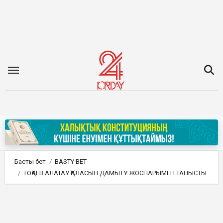
Мазмұнға
өту
Басты бет
BASTY BET
ТОҚАЕВ АЛАТАУ ҚАЛАСЫН ДАМЫТУ ЖОСПАРЫМЕН ТАНЫСТЫ