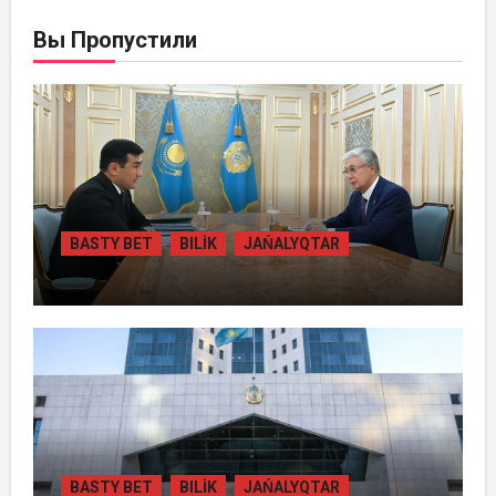
Вы Пропустили
BASTY BET
BILİK
JAŃALYQTAR
ПРЕЗИДЕНТ «БӘЙТЕРЕК» ХОЛДИНГІНІҢ
БАСШЫСЫН ҚАБЫЛДАДЫ
BASTY BET
BILİK
JAŃALYQTAR