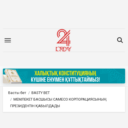
Мазмұнға
өту
Басты бет
BASTY BET
МЕМЛЕКЕТ БАСШЫСЫ CAMECO КОРПОРАЦИЯСЫНЫҢ
ПРЕЗИДЕНТІН ҚАБЫЛДАДЫ