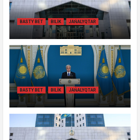
BASTY BET
BILİK
JAŃALYQTAR
ЖАМБЫЛ ОБЛЫСЫНДА
ҚАЙТАРЫЛҒАН АКТИВТЕР ЕСЕБІНЕН
84 МЫҢ ТҰРҒЫН ТҰРАҚТЫ ГАЗБЕН
ҚАМТЫЛАДЫ
BASTY BET
BILİK
JAŃALYQTAR
ТОҚАЕВ БІРНЕШЕ ІРІ АВТОЖОЛ
ЖОБАСЫНЫҢ ҚҰРЫЛЫСЫН РЕСМИ
ТҮРДЕ БАСТАП БЕРДІ