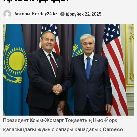
Авторы
Korday24.kz
Қыркүйек 22, 2025
Президент Қасым-Жомарт Тоқаевтың Нью-Йорк
қаласындағы жұмыс сапары канадалық
Cameco