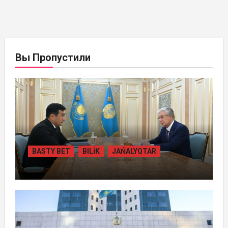
Вы Пропустили
BASTY BET
BILİK
JAŃALYQTAR
ПРЕЗИДЕНТ «БӘЙТЕРЕК» ХОЛДИНГІНІҢ
БАСШЫСЫН ҚАБЫЛДАДЫ