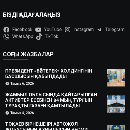
БІЗДІ ҚАДАҒАЛАҢЫЗ
Facebook
YouTube
Instagram
Telegram
WhatsApp
TikTok
СОҢҒЫ ЖАЗБАЛАР
ПРЕЗИДЕНТ «БӘЙТЕРЕК» ХОЛДИНГІНІҢ
БАСШЫСЫН ҚАБЫЛДАДЫ
Тамыз 6, 2026
ЖАМБЫЛ ОБЛЫСЫНДА ҚАЙТАРЫЛҒАН
АКТИВТЕР ЕСЕБІНЕН 84 МЫҢ ТҰРҒЫН
ТҰРАҚТЫ ГАЗБЕН ҚАМТЫЛАДЫ
Тамыз 4, 2026
ТОҚАЕВ БІРНЕШЕ ІРІ АВТОЖОЛ
ЖОБАСЫНЫҢ ҚҰРЫЛЫСЫН РЕСМИ