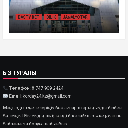
BASTY BET
BILİK
JAŃALYQTAR
ҚАЗАҚСТАНДА
ГИДРОЭНЕРГЕТИКАНЫ ДАМЫТУДЫҢ
2035 ЖЫЛҒА ДЕЙІНГІ ЖОСПАРЫ
БЕКІТІЛДІ
БІЗ ТУРАЛЫ
Телефон:
8 747 909 2424
Email:
korday24.kz@gmail.com
Маңызды мәселелеріңіз бен ақпараттарыңызды бізбен
бөлісіңіз! Біз сіздің пікіріңізді бағалаймыз және әрқашан
байланыста болуға дайынбыз.