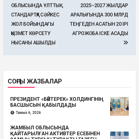
navigation
ОБЛЫСЫНДА ҰЛТТЫҚ
2025–2027 ЖЫЛДАР
СТАНДАРТҚА СӘЙКЕС
АРАЛЫҒЫНДА 300 МЛРД
ЖОЛ БОЙЫНДАҒЫ
ТЕҢГЕДЕН АСАТЫН 20 ІРІ
ҚЫЗМЕТ КӨРСЕТУ
АГРОЖОБА ІСКЕ АСАДЫ
НЫСАНЫ АШЫЛДЫ
СОҢҒЫ ЖАЗБАЛАР
ПРЕЗИДЕНТ «БӘЙТЕРЕК» ХОЛДИНГІНІҢ
БАСШЫСЫН ҚАБЫЛДАДЫ
Тамыз 6, 2026
ЖАМБЫЛ ОБЛЫСЫНДА
ҚАЙТАРЫЛҒАН АКТИВТЕР ЕСЕБІНЕН