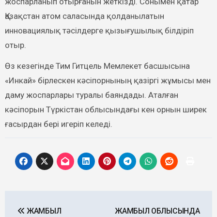
жоспарланып отырғанын жеткізді. Сонымен қатар
Қазақстан атом саласында қолданылатын
инновациялық тәсілдерге қызығушылық білдіріп
отыр.
Өз кезегінде Тим Гитцель Мемлекет басшысына
«Инкай» бірлескен кәсіпорнының қазіргі жұмысы мен
даму жоспарлары туралы баяндады. Аталған
кәсіпорын Түркістан облысындағы кен орнын ширек
ғасырдан бері игеріп келеді.
Post
ЖАМБЫЛ
ЖАМБЫЛ ОБЛЫСЫНДА