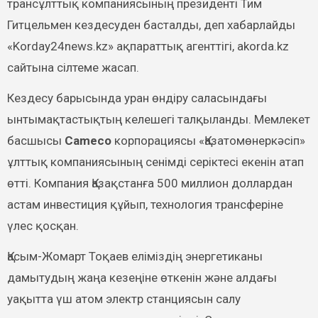
трансұлттық компаниясының президенті Тим
Гитцельмен кездесуден басталды, деп хабарлайды
«Korday24news.kz» ақпараттық агенттігі, akorda.kz
сайтына сілтеме жасап.
Кездесу барысында уран өндіру саласындағы
ынтымақтастықтың келешегі талқыланды. Мемлекет
басшысы
Cameco
корпорациясы «Қазатомөнеркәсіп»
ұлттық компаниясының сенімді серіктесі екенін атап
өтті. Компания Қазақстанға 500 миллион доллардан
астам инвестиция құйып, технология трансферіне
үлес қосқан.
Қасым-Жомарт Тоқаев еліміздің энергетиканы
дамытудың жаңа кезеңіне өткенін және алдағы
уақытта үш атом электр станциясын салу