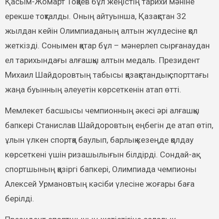
Қасым-Жомарт Тоқаев бұл жеңістің тарихи мәніне
ерекше тоқталды. Оның айтуынша, Қазақстан 32
жылдан кейін Олимпиаданың алтын жүлдесіне қол
жеткізді. Сонымен қатар бұл – мәнерлеп сырғанаудан
ел тарихындағы алғашқы алтын медаль. Президент
Михаил Шайдоровтың табысы қазақстандық спорттағы
жаңа буынның әлеуетін көрсеткенін атап өтті.
Мемлекет басшысы чемпионның әкесі әрі алғашқы
бапкері Станислав Шайдоровтың еңбегін де атап өтіп,
ұлын үлкен спортқа баулып, барлық кезеңде қолдау
көрсеткені үшін ризашылығын білдірді. Сондай-ақ
спортшының қазіргі бапкері, Олимпиада чемпионы
Алексей Урмановтың кәсіби үлесіне жоғары баға
берілді.