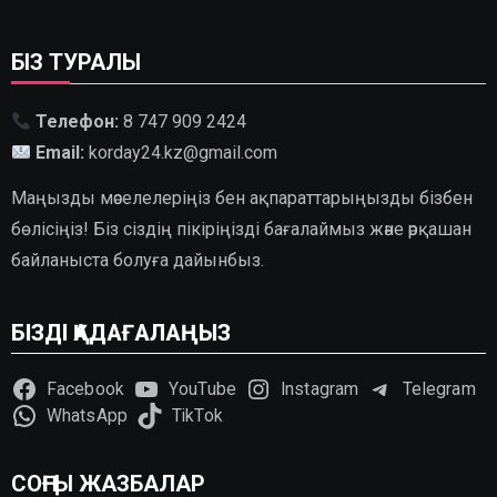
БІЗ ТУРАЛЫ
Телефон:
8 747 909 2424
Email:
korday24.kz@gmail.com
Маңызды мәселелеріңіз бен ақпараттарыңызды бізбен
бөлісіңіз! Біз сіздің пікіріңізді бағалаймыз және әрқашан
байланыста болуға дайынбыз.
БІЗДІ ҚАДАҒАЛАҢЫЗ
Facebook
YouTube
Instagram
Telegram
WhatsApp
TikTok
СОҢҒЫ ЖАЗБАЛАР