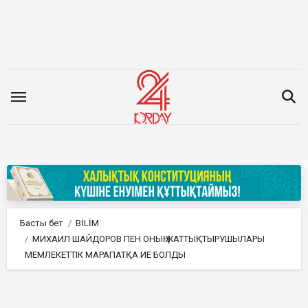
Мазмұнға
өту
Басты бет
BİLİM
МИХАИЛ ШАЙДОРОВ ПЕН ОНЫҢ ЖАТТЫҚТЫРУШЫЛАРЫ
МЕМЛЕКЕТТІК МАРАПАТҚА ИЕ БОЛДЫ