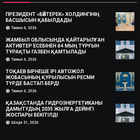
ПРЕЗИДЕНТ «БӘЙТЕРЕК» ХОЛДИНГІНІҢ
БАСШЫСЫН ҚАБЫЛДАДЫ
Тамыз 6, 2026
ЖАМБЫЛ ОБЛЫСЫНДА ҚАЙТАРЫЛҒАН
АКТИВТЕР ЕСЕБІНЕН 84 МЫҢ ТҰРҒЫН
ТҰРАҚТЫ ГАЗБЕН ҚАМТЫЛАДЫ
Тамыз 4, 2026
ТОҚАЕВ БІРНЕШЕ ІРІ АВТОЖОЛ
ЖОБАСЫНЫҢ ҚҰРЫЛЫСЫН РЕСМИ
ТҮРДЕ БАСТАП БЕРДІ
Тамыз 4, 2026
ҚАЗАҚСТАНДА ГИДРОЭНЕРГЕТИКАНЫ
ДАМЫТУДЫҢ 2035 ЖЫЛҒА ДЕЙІНГІ
ЖОСПАРЫ БЕКІТІЛДІ
Шілде 31, 2026