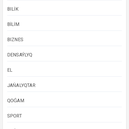
BILİK
BİLİM
BIZNES
DENSAÝLYQ
EL
JAŃALYQTAR
QOǴAM
SPORT