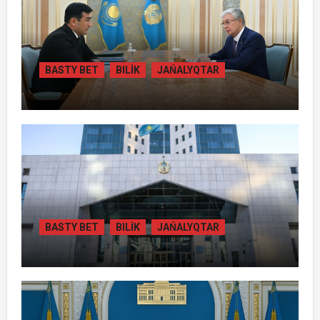
BASTY BET
BILİK
JAŃALYQTAR
ПРЕЗИДЕНТ «БӘЙТЕРЕК» ХОЛДИНГІНІҢ
БАСШЫСЫН ҚАБЫЛДАДЫ
BASTY BET
BILİK
JAŃALYQTAR
ЖАМБЫЛ ОБЛЫСЫНДА
ҚАЙТАРЫЛҒАН АКТИВТЕР ЕСЕБІНЕН
84 МЫҢ ТҰРҒЫН ТҰРАҚТЫ ГАЗБЕН
ҚАМТЫЛАДЫ