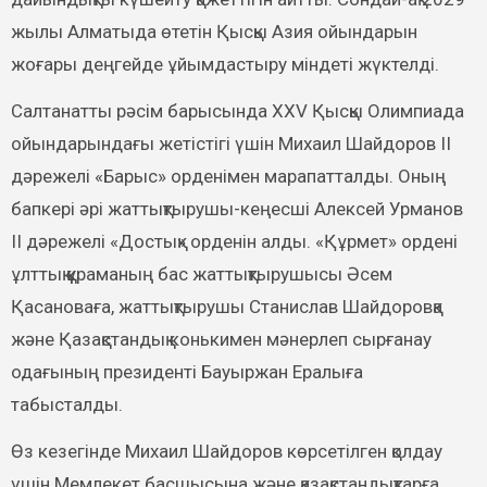
жылы Алматыда өтетін Қысқы Азия ойындарын
жоғары деңгейде ұйымдастыру міндеті жүктелді.
Салтанатты рәсім барысында ХХV Қысқы Олимпиада
ойындарындағы жетістігі үшін Михаил Шайдоров ІІ
дәрежелі «Барыс» орденімен марапатталды. Оның
бапкері әрі жаттықтырушы-кеңесші Алексей Урманов
ІІ дәрежелі «Достық» орденін алды. «Құрмет» ордені
ұлттық құраманың бас жаттықтырушысы Әсем
Қасановаға, жаттықтырушы Станислав Шайдоровқа
және Қазақстандық конькимен мәнерлеп сырғанау
одағының президенті Бауыржан Ералыға
табысталды.
Өз кезегінде Михаил Шайдоров көрсетілген қолдау
үшін Мемлекет басшысына және қазақстандықтарға