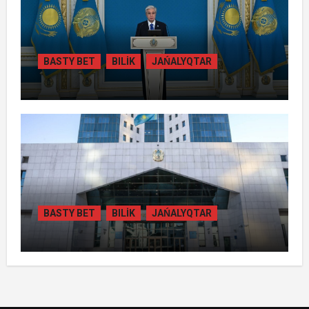
BASTY BET
BILİK
JAŃALYQTAR
ТОҚАЕВ БІРНЕШЕ ІРІ АВТОЖОЛ
ЖОБАСЫНЫҢ ҚҰРЫЛЫСЫН РЕСМИ
ТҮРДЕ БАСТАП БЕРДІ
BASTY BET
BILİK
JAŃALYQTAR
ҚАЗАҚСТАНДА
ГИДРОЭНЕРГЕТИКАНЫ ДАМЫТУДЫҢ
2035 ЖЫЛҒА ДЕЙІНГІ ЖОСПАРЫ
БЕКІТІЛДІ