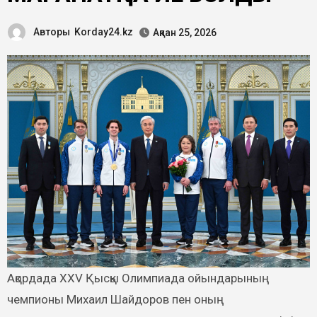
Авторы
Korday24.kz
Ақпан 25, 2026
Ақордада ХХV Қысқы Олимпиада ойындарының
чемпионы Михаил Шайдоров пен оның