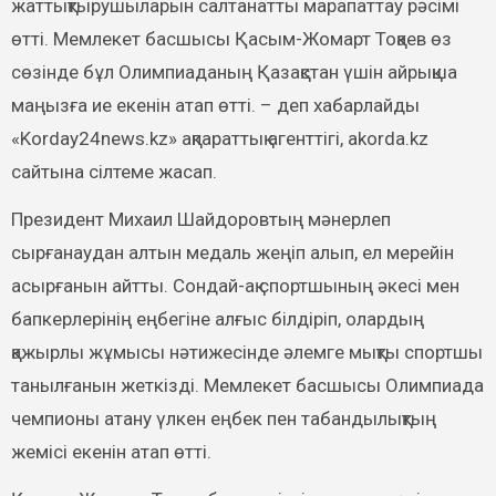
жаттықтырушыларын салтанатты марапаттау рәсімі
өтті. Мемлекет басшысы Қасым-Жомарт Тоқаев өз
сөзінде бұл Олимпиаданың Қазақстан үшін айрықша
маңызға ие екенін атап өтті. – деп хабарлайды
«Korday24news.kz» ақпараттық агенттігі, akorda.kz
сайтына сілтеме жасап.
Президент Михаил Шайдоровтың мәнерлеп
сырғанаудан алтын медаль жеңіп алып, ел мерейін
асырғанын айтты. Сондай-ақ спортшының әкесі мен
бапкерлерінің еңбегіне алғыс білдіріп, олардың
қажырлы жұмысы нәтижесінде әлемге мықты спортшы
танылғанын жеткізді. Мемлекет басшысы Олимпиада
чемпионы атану үлкен еңбек пен табандылықтың
жемісі екенін атап өтті.