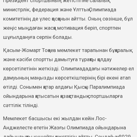
Президент спортшының жетістігіне салалық
министрлік, федерация және Ұлттық Олимпиада
комитетінің де үлес қосқанын айтты. Оның сөзінше, бұл
жеңіс мыңдаған жасқа мотивация беріп, спортпен
шұғылдануға серпін болады.
Қасым-Жомарт Тоқаев мемлекет тарапынан бұқаралық
және кәсіби спортты дамытуға тұрақты қолдау
көрсетілетінін жеткізді. Олимпиададағы нәтижелер ел
дамуының маңызды көрсеткіштерінің бірі екені атап
өтілді. Сонымен қатар алдағы Қысқы Паралимпиада
ойындарына қатысатын қазақстандық спортшыларға
сәттілік тілінді.
Мемлекет басшысы екі жылдан кейін Лос-
Анджелесте өтетін Жазғы Олимпиада ойындарына
дайындықты күшейту қажеттігін айтты. Сондай-ақ 2029