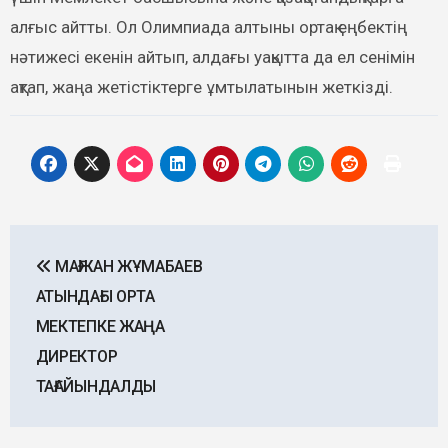
алғыс айтты. Ол Олимпиада алтыны ортақ еңбектің
нәтижесі екенін айтып, алдағы уақытта да ел сенімін
ақтап, жаңа жетістіктерге ұмтылатынын жеткізді.
Post
МАҒЖАН ЖҰМАБАЕВ
navigation
АТЫНДАҒЫ ОРТА
МЕКТЕПКЕ ЖАҢА
ДИРЕКТОР
ТАҒАЙЫНДАЛДЫ